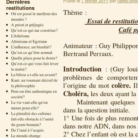
Publié le
7 février 2011
par
cafes-phil
Dernières
restitutions
Thème 
Où est passé le meilleur des
Essai de restituti
mondes ?
A priori et préjugés
Café p
Qu’est-ce qui me constitue?
L’Athéisme
Altruisme et Egoïsme
Animateur : Guy 
L’influence, un bienfait?
Bertrand Perr
Qu’est-ce qu’être normal
Quelle place pour le doute?
Qu’est-ce qui vous fait lever
Introduction
: (Guy loui
le matin?
La bêtise a t-elle un avenir?
problèmes de comporteme
Kant, un tournant décisif de
colère.
l’origine du mot
Il
la philosophie
Peut-on être authentique en
Choléra,
les deux ayant la 
société?
Maintenant quelques pis
La vie vaut-elle qu’on
meure pour elle?
dans la question initiale.
La pluralité des cultures
1° Une fois de plus remonta
fait-elle obstacle à l’unité
dans notre ADN, dans no
du genre humain?
De l’inné à l’acquis
2° Chez l’enfant où est la c
Le monde change