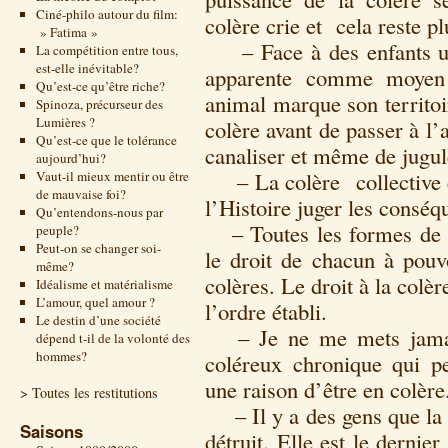
Ciné-philo autour du film:
colère crie et cela reste pl
» Fatima »
– Face à des enfants un 
La compétition entre tous,
est-elle inévitable?
apparente comme moyen 
Qu’est-ce qu’être riche?
animal marque son territoir
Spinoza, précurseur des
Lumières ?
colère avant de passer à l
Qu’est-ce que le tolérance
canaliser et même de jugule
aujourd’hui?
– La colère collective es
Vaut-il mieux mentir ou être
de mauvaise foi?
l’Histoire juger les conséq
Qu’entendons-nous par
– Toutes les formes de h
peuple?
Peut-on se changer soi-
le droit de chacun à pouv
même?
colères. Le droit à la colèr
Idéalisme et matérialisme
L’amour, quel amour ?
l’ordre établi.
Le destin d’une société
– Je ne me mets jamais 
dépend t-il de la volonté des
hommes?
coléreux chronique qui pe
une raison d’être en colère
> Toutes les restitutions
– Il y a des gens que la c
Saisons
détruit. Elle est le dernie