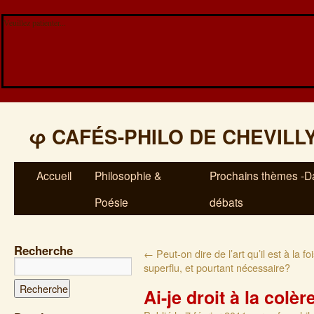
Veuillez patienter...
φ
CAFÉS-PHILO DE CHEVILL
Accueil
Philosophie &
Prochains thèmes -Da
Poésie
débats
Recherche
←
Peut-on dire de l’art qu’il est à la foi
superflu, et pourtant nécessaire?
Ai-je droit à la colèr