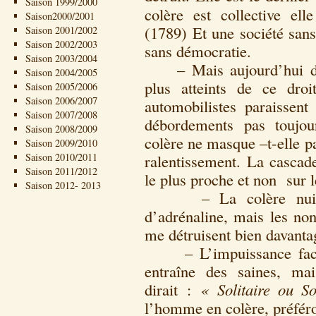
Saison 1999/2000
colère est collective el
Saison2000/2001
(1789) Et une société sans
Saison 2001/2002
Saison 2002/2003
sans démocratie.
Saison 2003/2004
– Mais aujourd’hui des 
Saison 2004/2005
plus atteints de ce dro
Saison 2005/2006
Saison 2006/2007
automobilistes paraissent
Saison 2007/2008
débordements pas toujour
Saison 2008/2009
colère ne masque –t-elle p
Saison 2009/2010
Saison 2010/2011
ralentissement. La cascad
Saison 2011/2012
le plus proche et non sur l
Saison 2012- 2013
– La colère nuit à 
d’adrénaline, mais les non
me détruisent bien davanta
– L’impuissance face à 
entraîne des saines, ma
dirait :
« Solitaire ou So
l’homme en colère, préfér