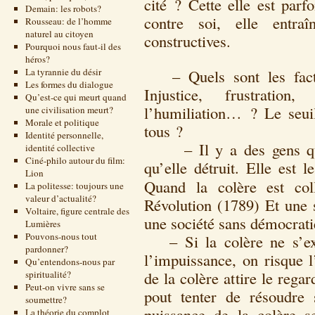
cité ? Cette elle est parfo
Demain: les robots?
contre soi, elle entr
Rousseau: de l’homme
naturel au citoyen
constructives.
Pourquoi nous faut-il des
héros?
La tyrannie du désir
– Quels sont les facte
Les formes du dialogue
Injustice, frustration
Qu’est-ce qui meurt quand
l’humiliation… ? Le seui
une civilisation meurt?
Morale et politique
tous ?
Identité personnelle,
– Il y a des gens que l
identité collective
Ciné-philo autour du film:
qu’elle détruit. Elle est 
Lion
Quand la colère est col
La politesse: toujours une
valeur d’actualité?
Révolution (1789) Et une s
Voltaire, figure centrale des
une société sans démocrati
Lumières
Pouvons-nous tout
– Si la colère ne s’exp
pardonner?
l’impuissance, on risque 
Qu’entendons-nous par
de la colère attire le regar
spiritualité?
Peut-on vivre sans se
pout tenter de résoudre
soumettre?
puissance de la colère s
La théorie du complot