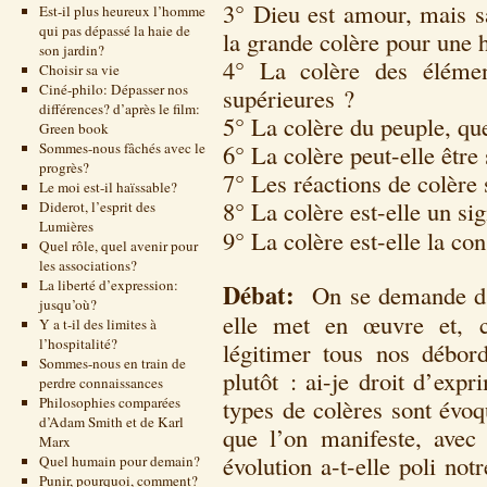
3° Dieu est amour, mais sa
Est-il plus heureux l’homme
qui pas dépassé la haie de
la grande colère pour une 
son jardin?
4° La colère des élémen
Choisir sa vie
Ciné-philo: Dépasser nos
supérieures ?
différences? d’après le film:
5° La colère du peuple, que
Green book
Sommes-nous fâchés avec le
6° La colère peut-elle être 
progrès?
7° Les réactions de colère 
Le moi est-il haïssable?
8° La colère est-elle un si
Diderot, l’esprit des
Lumières
9° La colère est-elle la c
Quel rôle, quel avenir pour
les associations?
La liberté d’expression:
Débat:
On se demande d’
jusqu’où?
elle met en œuvre et, c
Y a t-il des limites à
l’hospitalité?
légitimer tous nos débor
Sommes-nous en train de
plutôt : ai-je droit d’exp
perdre connaissances
Philosophies comparées
types de colères sont évoq
d’Adam Smith et de Karl
que l’on manifeste, avec
Marx
évolution a-t-elle poli no
Quel humain pour demain?
Punir, pourquoi, comment?