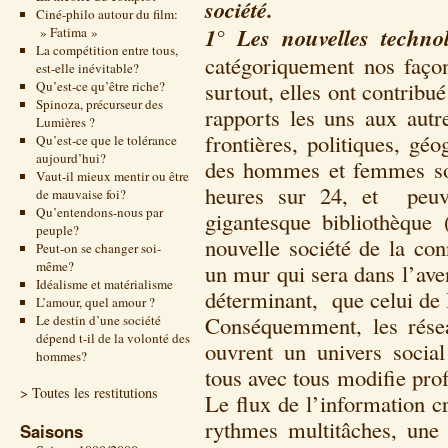
société.
Ciné-philo autour du film:
1° Les nouvelles technol
» Fatima »
La compétition entre tous,
catégoriquement nos faço
est-elle inévitable?
surtout, elles ont contrib
Qu’est-ce qu’être riche?
Spinoza, précurseur des
rapports les uns aux autr
Lumières ?
frontières, politiques, gé
Qu’est-ce que le tolérance
aujourd’hui?
des hommes et femmes son
Vaut-il mieux mentir ou être
heures sur 24, et peuv
de mauvaise foi?
Qu’entendons-nous par
gigantesque bibliothèque (
peuple?
nouvelle société de la co
Peut-on se changer soi-
même?
un mur qui sera dans l’av
Idéalisme et matérialisme
déterminant, que celui de 
L’amour, quel amour ?
Conséquemment, les résea
Le destin d’une société
dépend t-il de la volonté des
ouvrent un univers socia
hommes?
tous avec tous modifie pro
> Toutes les restitutions
Le flux de l’information c
rythmes multitâches, une
Saisons