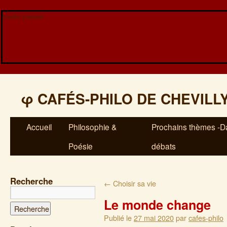
Veuillez patienter...
φ
CAFÉS-PHILO DE CHEVILL
Accueil
Philosophie &
Prochains thèmes -Da
Poésie
débats
Recherche
←
Choisir sa vie
Le monde change
Publié le
27 mai 2020
par
cafes-philo