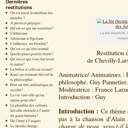
Dernières
restitutions
Où est passé le meilleur des
mondes ?
A priori et préjugés
Qu’est-ce qui me constitue?
La fée électricité
L’Athéisme
modern
Altruisme et Egoïsme
L’influence, un bienfait?
Qu’est-ce qu’être normal
Restitution 
Quelle place pour le doute?
de Chevilly-La
Qu’est-ce qui vous fait lever
le matin?
La bêtise a t-elle un avenir?
Animatrice/ Animateurs : 
Kant, un tournant décisif de
la philosophie
philosophe. Guy Pannetier
Peut-on être authentique en
Modératrice : France Larue
société?
La vie vaut-elle qu’on
Introduction : Guy
meure pour elle?
La pluralité des cultures
Introduction :
Ce thème 
fait-elle obstacle à l’unité
du genre humain?
pas à la chanson d’Alai
De l’inné à l’acquis
change de peau, sera-t-il l
Le monde change