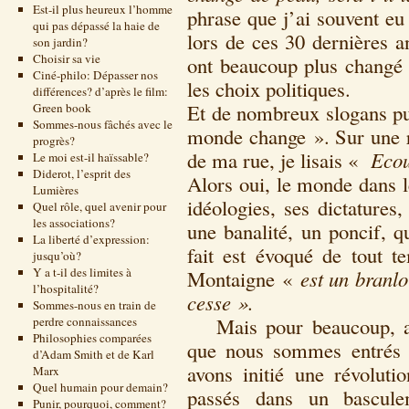
Est-il plus heureux l’homme
phrase que j’ai souvent eu
qui pas dépassé la haie de
lors de ces 30 dernières a
son jardin?
Choisir sa vie
ont beaucoup plus changé n
Ciné-philo: Dépasser nos
les choix politiques.
différences? d’après le film:
Et de nombreux slogans pub
Green book
Sommes-nous fâchés avec le
monde change ». Sur une r
progrès?
de ma rue, je lisais «
Ecou
Le moi est-il haïssable?
Diderot, l’esprit des
Alors oui, le monde dans l
Lumières
idéologies, ses dictatures
Quel rôle, quel avenir pour
les associations?
une banalité, un poncif, 
La liberté d’expression:
fait est évoqué de tout
jusqu’où?
Y a t-il des limites à
Montaigne «
est un branlo
l’hospitalité?
cesse ».
Sommes-nous en train de
Mais pour beaucoup, auj
perdre connaissances
Philosophies comparées
que nous sommes entrés 
d’Adam Smith et de Karl
avons initié une révoluti
Marx
Quel humain pour demain?
passés dans un basculem
Punir, pourquoi, comment?