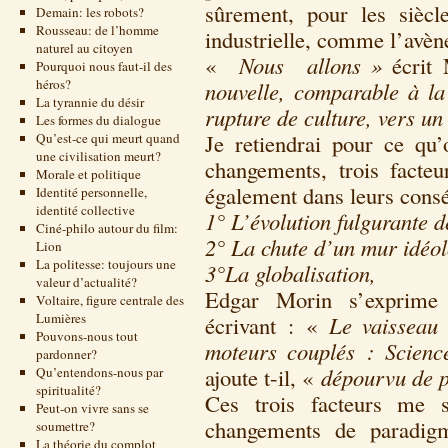
sûrement, pour les sièc
Demain: les robots?
Rousseau: de l’homme
industrielle, comme l’avè
naturel au citoyen
«
Nous allons »
écrit
Pourquoi nous faut-il des
héros?
nouvelle, comparable à la
La tyrannie du désir
rupture de culture, vers 
Les formes du dialogue
Je retiendrai pour ce qu
Qu’est-ce qui meurt quand
une civilisation meurt?
changements, trois facteu
Morale et politique
également dans leurs cons
Identité personnelle,
identité collective
1° L’évolution fulgurante d
Ciné-philo autour du film:
2° La chute d’un mur idéol
Lion
La politesse: toujours une
3°La globalisation,
valeur d’actualité?
Edgar Morin s’exprime
Voltaire, figure centrale des
Lumières
écrivant : «
Le vaisseau 
Pouvons-nous tout
moteurs couplés : Scien
pardonner?
ajoute t-il, «
dépourvu de p
Qu’entendons-nous par
spiritualité?
Ces trois facteurs me 
Peut-on vivre sans se
changements de paradig
soumettre?
La théorie du complot