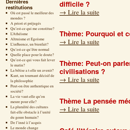
Dernières
difficile ?
restitutions
→
Lire la suite
Où est passé le meilleur des
mondes ?
A priori et préjugés
Qu’est-ce qui me constitue?
Thème: Pourquoi et c
L’Athéisme
Altruisme et Egoïsme
→
Lire la suite
L’influence, un bienfait?
Qu’est-ce qu’être normal
Quelle place pour le doute?
Qu’est-ce qui vous fait lever
Thème: Peut-on parler
le matin?
civilisations ?
La bêtise a t-elle un avenir?
Kant, un tournant décisif de
→
Lire la suite
la philosophie
Peut-on être authentique en
société?
La vie vaut-elle qu’on
Thème La pensée méd
meure pour elle?
La pluralité des cultures
→
Lire la suite
fait-elle obstacle à l’unité
du genre humain?
De l’inné à l’acquis
Le monde change