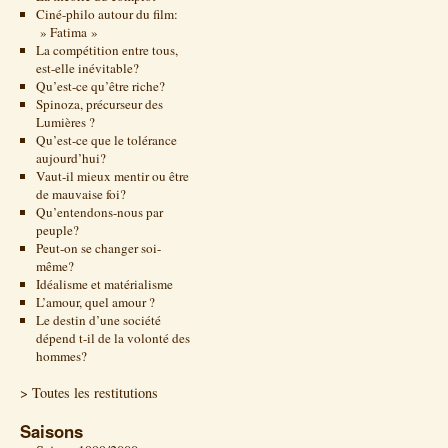
Ciné-philo autour du film:
» Fatima »
La compétition entre tous,
est-elle inévitable?
Qu’est-ce qu’être riche?
Spinoza, précurseur des
Lumières ?
Qu’est-ce que le tolérance
aujourd’hui?
Vaut-il mieux mentir ou être
de mauvaise foi?
Qu’entendons-nous par
peuple?
Peut-on se changer soi-
même?
Idéalisme et matérialisme
L’amour, quel amour ?
Le destin d’une société
dépend t-il de la volonté des
hommes?
> Toutes les restitutions
Saisons