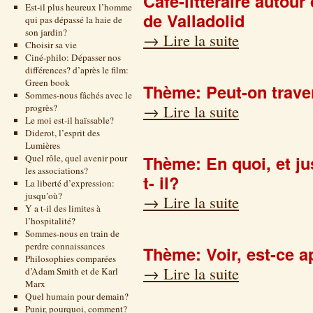
Café-littéraire autour
Est-il plus heureux l’homme
de Valladolid
qui pas dépassé la haie de
son jardin?
→
Lire la suite
Choisir sa vie
Ciné-philo: Dépasser nos
différences? d’après le film:
Green book
Thème: Peut-on traver
Sommes-nous fâchés avec le
→
Lire la suite
progrès?
Le moi est-il haïssable?
Diderot, l’esprit des
Lumières
Thème: En quoi, et ju
Quel rôle, quel avenir pour
les associations?
t- il?
La liberté d’expression:
jusqu’où?
→
Lire la suite
Y a t-il des limites à
l’hospitalité?
Sommes-nous en train de
perdre connaissances
Thème: Voir, est-ce 
Philosophies comparées
→
Lire la suite
d’Adam Smith et de Karl
Marx
Quel humain pour demain?
Punir, pourquoi, comment?