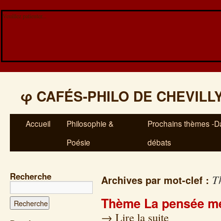
Veuillez patienter...
φ
CAFÉS-PHILO DE CHEVILL
Accueil
Philosophie &
Prochains thèmes -Da
Poésie
débats
Recherche
T
Archives par mot-clef :
Thème La pensée mé
→
Lire la suite