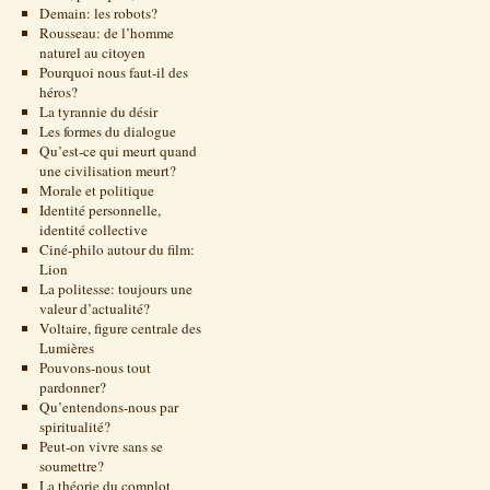
Demain: les robots?
Rousseau: de l’homme
naturel au citoyen
Pourquoi nous faut-il des
héros?
La tyrannie du désir
Les formes du dialogue
Qu’est-ce qui meurt quand
une civilisation meurt?
Morale et politique
Identité personnelle,
identité collective
Ciné-philo autour du film:
Lion
La politesse: toujours une
valeur d’actualité?
Voltaire, figure centrale des
Lumières
Pouvons-nous tout
pardonner?
Qu’entendons-nous par
spiritualité?
Peut-on vivre sans se
soumettre?
La théorie du complot