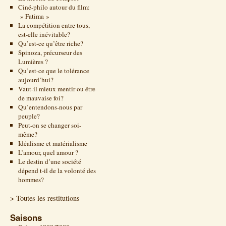
Ciné-philo autour du film:
» Fatima »
La compétition entre tous,
est-elle inévitable?
Qu’est-ce qu’être riche?
Spinoza, précurseur des
Lumières ?
Qu’est-ce que le tolérance
aujourd’hui?
Vaut-il mieux mentir ou être
de mauvaise foi?
Qu’entendons-nous par
peuple?
Peut-on se changer soi-
même?
Idéalisme et matérialisme
L’amour, quel amour ?
Le destin d’une société
dépend t-il de la volonté des
hommes?
> Toutes les restitutions
Saisons