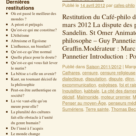
Dernières
Publié le
14 avril 2012
par
cafes-philo
restitutions
Où est passé le meilleur des
Restitution du Café-philo 
mondes ?
mars 2012 La dispute des 
A priori et préjugés
Qu’est-ce qui me constitue?
Sandelin. St Omer Animate
L’Athéisme
philosophe – Guy Pannetie
Altruisme et Egoïsme
L’influence, un bienfait?
Graffin.Modérateur : Marc
Qu’est-ce qu’être normal
Pannetier Introduction : 
Quelle place pour le doute?
Qu’est-ce qui vous fait lever
Publié dans
Saison 2011/2012
|
Marq
le matin?
Cathares
,
censure
,
censure religieuse
La bêtise a t-elle un avenir?
dialectique
,
disputation
,
dispute
,
djinn
Kant, un tournant décisif de
excommunication
,
exègèses
,
foi et ra
la philosophie
Peut-on être authentique en
Inquisition
,
kabbale
,
La cité des dame
société?
décisif
,
Maïmonide
,
moteur premier
,
M
La vie vaut-elle qu’on
Penser au moyen-Äge
,
penseurs méd
meure pour elle?
Sumériens
,
Terre sainte
,
Thomas Bec
La pluralité des cultures
fait-elle obstacle à l’unité
du genre humain?
De l’inné à l’acquis
Le monde change