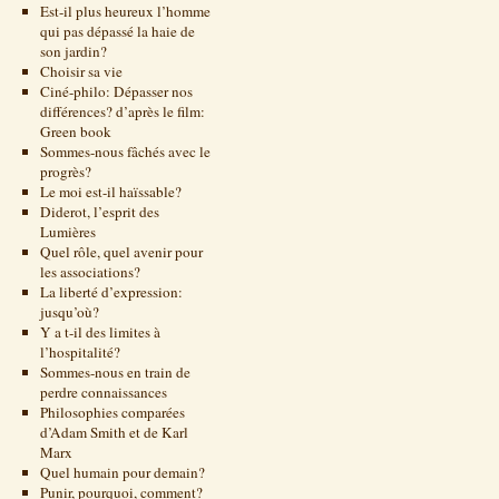
Est-il plus heureux l’homme
qui pas dépassé la haie de
son jardin?
Choisir sa vie
Ciné-philo: Dépasser nos
différences? d’après le film:
Green book
Sommes-nous fâchés avec le
progrès?
Le moi est-il haïssable?
Diderot, l’esprit des
Lumières
Quel rôle, quel avenir pour
les associations?
La liberté d’expression:
jusqu’où?
Y a t-il des limites à
l’hospitalité?
Sommes-nous en train de
perdre connaissances
Philosophies comparées
d’Adam Smith et de Karl
Marx
Quel humain pour demain?
Punir, pourquoi, comment?