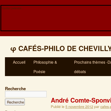
Veuillez patienter...
φ
CAFÉS-PHILO DE CHEVILL
Accueil
Philosophie &
Prochains thèmes -Da
Poésie
débats
Recherche
André Comte-Sponvi
Publié le
5 novembre 2012
par
cafes-