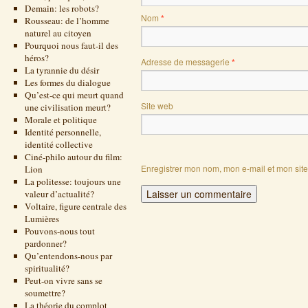
Demain: les robots?
Nom
*
Rousseau: de l’homme
naturel au citoyen
Pourquoi nous faut-il des
héros?
Adresse de messagerie
*
La tyrannie du désir
Les formes du dialogue
Qu’est-ce qui meurt quand
Site web
une civilisation meurt?
Morale et politique
Identité personnelle,
identité collective
Ciné-philo autour du film:
Enregistrer mon nom, mon e-mail et mon sit
Lion
La politesse: toujours une
valeur d’actualité?
Voltaire, figure centrale des
Lumières
Pouvons-nous tout
pardonner?
Qu’entendons-nous par
spiritualité?
Peut-on vivre sans se
soumettre?
La théorie du complot