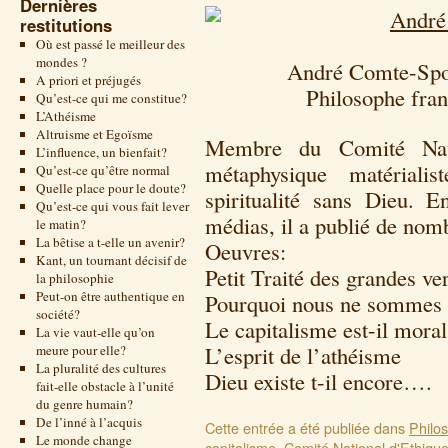
Dernières
restitutions
Où est passé le meilleur des
mondes ?
André Comte-Spon
A priori et préjugés
Philosophe fran
Qu’est-ce qui me constitue?
L’Athéisme
Altruisme et Egoïsme
Membre du Comité Nati
L’influence, un bienfait?
métaphysique matériali
Qu’est-ce qu’être normal
Quelle place pour le doute?
spiritualité sans Dieu. 
Qu’est-ce qui vous fait lever
médias, il a publié de nom
le matin?
La bêtise a t-elle un avenir?
Oeuvres:
Kant, un tournant décisif de
Petit Traité des grandes ve
la philosophie
Peut-on être authentique en
Pourquoi nous ne sommes 
société?
Le capitalisme est-il moral
La vie vaut-elle qu’on
L’esprit de l’athéisme
meure pour elle?
La pluralité des cultures
Dieu existe t-il encore….
fait-elle obstacle à l’unité
du genre humain?
De l’inné à l’acquis
Cette entrée a été publiée dans
Philo
Le monde change
capitalisme
,
Comité National d'Ethiqu