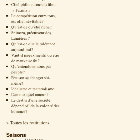
Ciné-philo autour du film:
» Fatima »
La compétition entre tous,
est-elle inévitable?
Qu’est-ce qu’être riche?
Spinoza, précurseur des
Lumières ?
Qu’est-ce que le tolérance
aujourd’hui?
Vaut-il mieux mentir ou être
de mauvaise foi?
Qu’entendons-nous par
peuple?
Peut-on se changer soi-
même?
Idéalisme et matérialisme
L’amour, quel amour ?
Le destin d’une société
dépend t-il de la volonté des
hommes?
> Toutes les restitutions
Saisons