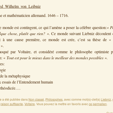
e et mathématicien allemand. 1646 – 1716.
le monde est contingent, ce qui l’amène a poser la célèbre question:
« P
elque chose, plutôt que rien? ».
Ce monde suivant Liebniz découlent 
t à une cause première, ce monde est crée, c’est sa thèse de « 
 ».
moqué par Voltaire, et considéré comme le philosophe optimiste p
n: «
Tout est pour le mieux dans le meilleur des mondes possibles ».
es:
ogie
de la métaphysique
 essais de l’Entendement humain
 théodicée….
ée a été publiée dans
Non classé
,
Philosophes
, avec comme mot(s)-clef(s)
Liebniz
,
,
raison suffisante
,
Voltaire
. Vous pouvez la mettre en favoris avec
ce permalien
.
Guad