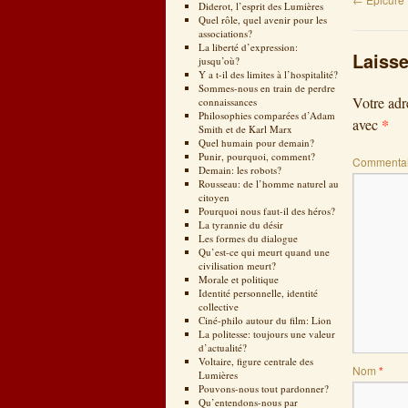
Diderot, l’esprit des Lumières
Quel rôle, quel avenir pour les
associations?
La liberté d’expression:
Laiss
jusqu’où?
Y a t-il des limites à l’hospitalité?
Sommes-nous en train de perdre
Votre adr
connaissances
Philosophies comparées d’Adam
*
avec
Smith et de Karl Marx
Quel humain pour demain?
Punir, pourquoi, comment?
Commentai
Demain: les robots?
Rousseau: de l’homme naturel au
citoyen
Pourquoi nous faut-il des héros?
La tyrannie du désir
Les formes du dialogue
Qu’est-ce qui meurt quand une
civilisation meurt?
Morale et politique
Identité personnelle, identité
collective
Ciné-philo autour du film: Lion
La politesse: toujours une valeur
d’actualité?
Voltaire, figure centrale des
Nom
*
Lumières
Pouvons-nous tout pardonner?
Qu’entendons-nous par