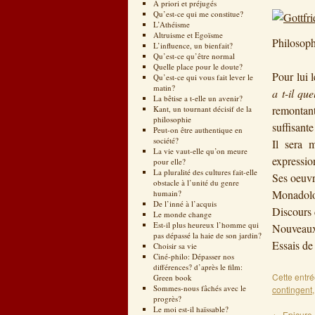
A priori et préjugés
Qu’est-ce qui me constitue?
L’Athéisme
Altruisme et Egoïsme
Philosoph
L’influence, un bienfait?
Qu’est-ce qu’être normal
Quelle place pour le doute?
Pour lui 
Qu’est-ce qui vous fait lever le
matin?
a t-il qu
La bêtise a t-elle un avenir?
remontan
Kant, un tournant décisif de la
philosophie
suffisante
Peut-on être authentique en
société?
Il sera 
La vie vaut-elle qu’on meure
expressio
pour elle?
La pluralité des cultures fait-elle
Ses oeuvr
obstacle à l’unité du genre
Monadol
humain?
De l’inné à l’acquis
Discours 
Le monde change
Est-il plus heureux l’homme qui
Nouveaux
pas dépassé la haie de son jardin?
Essais de
Choisir sa vie
Ciné-philo: Dépasser nos
différences? d’après le film:
Cette entr
Green book
Sommes-nous fâchés avec le
contingent
progrès?
Le moi est-il haïssable?
←
Epicure