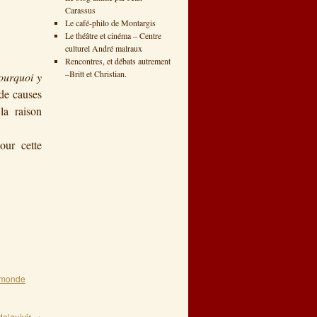
Carassus
Le café-philo de Montargis
Le théâtre et cinéma – Centre
culturel André malraux
Rencontres, et débats autrement
–Britt et Christian.
ourquoi y
de causes
la raison
our cette
monde
alquivir
→