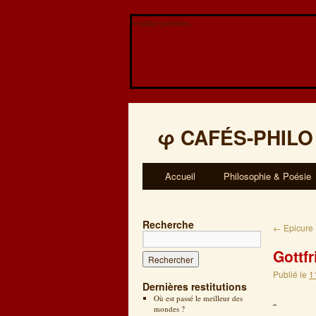
Veuillez patienter...
φ
CAFÉS-PHILO
Accueil
Philosophie & Poésie
Recherche
←
Epicure
Gottfr
Publié le
1
Dernières restitutions
Où est passé le meilleur des
mondes ?