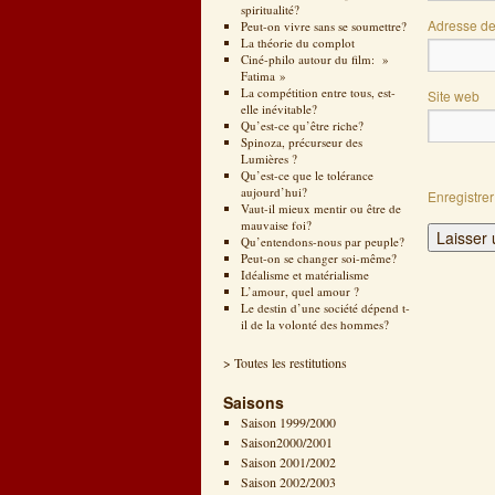
spiritualité?
Adresse d
Peut-on vivre sans se soumettre?
La théorie du complot
Ciné-philo autour du film: »
Fatima »
La compétition entre tous, est-
Site web
elle inévitable?
Qu’est-ce qu’être riche?
Spinoza, précurseur des
Lumières ?
Qu’est-ce que le tolérance
aujourd’hui?
Enregistre
Vaut-il mieux mentir ou être de
mauvaise foi?
Qu’entendons-nous par peuple?
Peut-on se changer soi-même?
Idéalisme et matérialisme
L’amour, quel amour ?
Le destin d’une société dépend t-
il de la volonté des hommes?
> Toutes les restitutions
Saisons
Saison 1999/2000
Saison2000/2001
Saison 2001/2002
Saison 2002/2003