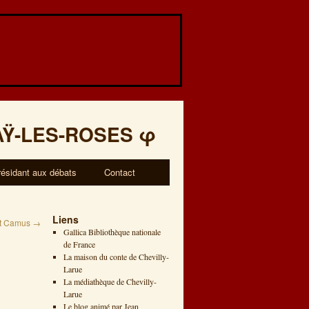
AŸ-LES-ROSES
φ
résidant aux débats
Contact
Liens
rt Camus
→
Gallica Bibliothèque nationale
de France
La maison du conte de Chevilly-
Larue
La médiathèque de Chevilly-
Larue
Le blog animé par Jean