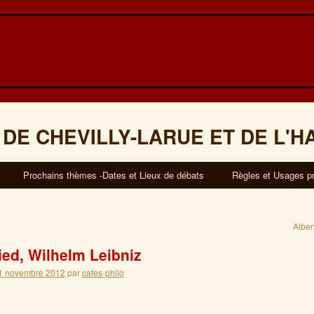
 DE CHEVILLY-LARUE ET DE L'H
Prochains thèmes -Dates et Lieux de débats
Règles et Usages p
Albe
ied, Wilhelm Leibniz
1 novembre 2012
par
cafes-philo