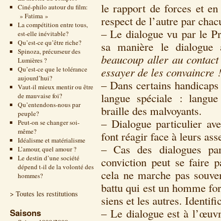
le rapport de forces et en
Ciné-philo autour du film:
» Fatima »
respect de l’autre par chac
La compétition entre tous,
– Le dialogue vu par le Pr
est-elle inévitable?
Qu’est-ce qu’être riche?
sa manière le dialogue
Spinoza, précurseur des
beaucoup aller au contact
Lumières ?
Qu’est-ce que le tolérance
essayer de les convaincre 
aujourd’hui?
– Dans certains handicaps 
Vaut-il mieux mentir ou être
langue spéciale : langu
de mauvaise foi?
Qu’entendons-nous par
braille des malvoyants.
peuple?
– Dialogue particulier av
Peut-on se changer soi-
même?
font réagir face à leurs ass
Idéalisme et matérialisme
– Cas des dialogues par
L’amour, quel amour ?
Le destin d’une société
conviction peut se faire
dépend t-il de la volonté des
cela ne marche pas souven
hommes?
battu qui est un homme fo
> Toutes les restitutions
siens et les autres. Identifi
– Le dialogue est à l’œuvr
Saisons