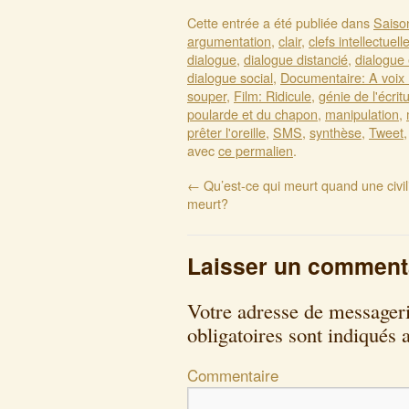
Cette entrée a été publiée dans
Saiso
argumentation
,
clair
,
clefs intellectuell
dialogue
,
dialogue distancié
,
dialogue 
dialogue social
,
Documentaire: A voix
souper
,
Film: Ridicule
,
génie de l'écrit
poularde et du chapon
,
manipulation
,
prêter l'oreille
,
SMS
,
synthèse
,
Tweet
avec
ce permalien
.
←
Qu’est-ce qui meurt quand une civil
meurt?
Laisser un comment
Votre adresse de messageri
obligatoires sont indiqués
Commentaire