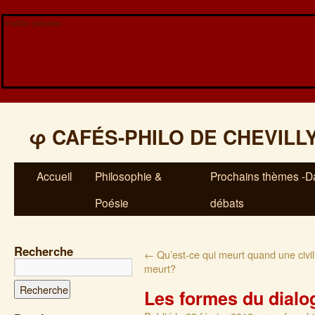
Veuillez patienter...
φ
CAFÉS-PHILO DE CHEVILL
Accueil
Philosophie &
Prochains thèmes -Da
Poésie
débats
Recherche
←
Qu’est-ce qui meurt quand une civil
meurt?
Les formes du dialo