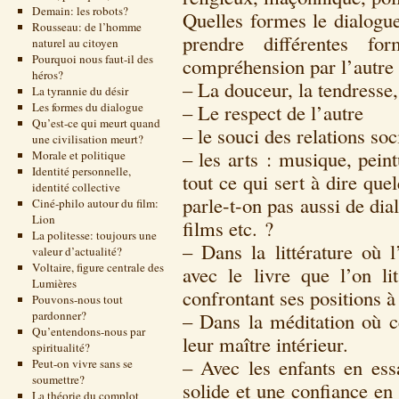
Demain: les robots?
Quelles formes le dialogue
Rousseau: de l’homme
prendre différentes f
naturel au citoyen
Pourquoi nous faut-il des
compréhension par l’autre 
héros?
– La douceur, la tendresse,
La tyrannie du désir
Les formes du dialogue
– Le respect de l’autre
Qu’est-ce qui meurt quand
– le souci des relations soc
une civilisation meurt?
– les arts : musique, peintu
Morale et politique
Identité personnelle,
tout ce qui sert à dire que
identité collective
parle-t-on pas aussi de dia
Ciné-philo autour du film:
Lion
films etc. ?
La politesse: toujours une
– Dans la littérature où
valeur d’actualité?
Voltaire, figure centrale des
avec le livre que l’on li
Lumières
confrontant ses positions à 
Pouvons-nous tout
pardonner?
– Dans la méditation où c
Qu’entendons-nous par
leur maître intérieur.
spiritualité?
– Avec les enfants en ess
Peut-on vivre sans se
soumettre?
solide et une confiance en
La théorie du complot