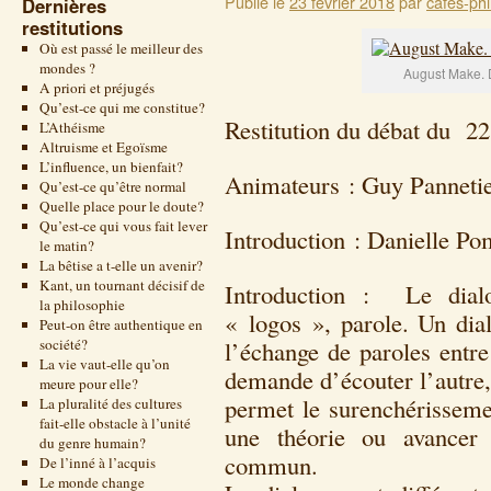
Publié le
23 février 2018
par
cafes-phi
Dernières
restitutions
Où est passé le meilleur des
mondes ?
August Make. 
A priori et préjugés
Qu’est-ce qui me constitue?
Restitution du débat du 2
L’Athéisme
Altruisme et Egoïsme
L’influence, un bienfait?
Animateurs : Guy Pannetie
Qu’est-ce qu’être normal
Quelle place pour le doute?
Qu’est-ce qui vous fait lever
Introduction : Danielle P
le matin?
La bêtise a t-elle un avenir?
Kant, un tournant décisif de
Introduction : Le dial
la philosophie
« logos », parole. Un di
Peut-on être authentique en
société?
l’échange de paroles entre
La vie vaut-elle qu’on
demande d’écouter l’autre,
meure pour elle?
permet le surenchérissemen
La pluralité des cultures
fait-elle obstacle à l’unité
une théorie ou avancer
du genre humain?
commun.
De l’inné à l’acquis
Le monde change