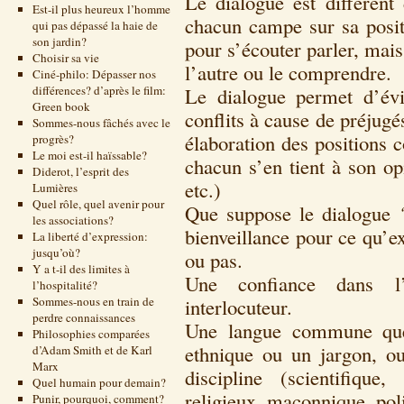
Le dialogue est différen
Est-il plus heureux l’homme
chacun campe sur sa posit
qui pas dépassé la haie de
son jardin?
pour s’écouter parler, mai
Choisir sa vie
l’autre ou le comprendre.
Ciné-philo: Dépasser nos
différences? d’après le film:
Le dialogue permet d’évi
Green book
conflits à cause de préjugé
Sommes-nous fâchés avec le
élaboration des positions
progrès?
Le moi est-il haïssable?
chacun s’en tient à son opi
Diderot, l’esprit des
etc.)
Lumières
Quel rôle, quel avenir pour
Que suppose le dialogue 
les associations?
bienveillance pour ce qu’e
La liberté d’expression:
jusqu’où?
ou pas.
Y a t-il des limites à
Une confiance dans l’h
l’hospitalité?
Sommes-nous en train de
interlocuteur.
perdre connaissances
Une langue commune que 
Philosophies comparées
ethnique ou un jargon, o
d’Adam Smith et de Karl
Marx
discipline (scientifique,
Quel humain pour demain?
religieux, maçonnique, poli
Punir, pourquoi, comment?