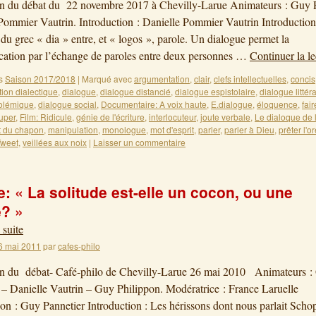
on du débat du 22 novembre 2017 à Chevilly-Larue Animateurs : Guy P
Pommier Vautrin. Introduction : Danielle Pommier Vautrin Introductio
 du grec « dia » entre, et « logos », parole. Un dialogue permet la
ation par l’échange de paroles entre deux personnes …
Continuer la l
s
Saison 2017/2018
|
Marqué avec
argumentation
,
clair
,
clefs intellectuelles
,
concis
ion dialectique
,
dialogue
,
dialogue distancié
,
dialogue espistolaire
,
dialogue littéra
olémique
,
dialogue social
,
Documentaire: A voix haute
,
E.dialogue
,
éloquence
,
fair
uper
,
Film: Ridicule
,
génie de l'écriture
,
interlocuteur
,
joute verbale
,
Le dialoque de 
t du chapon
,
manipulation
,
monologue
,
mot d'esprit
,
parler
,
parler à Dieu
,
prêter l'or
Tweet
,
veillées aux noix
|
Laisser un commentaire
: « La solitude est-elle un cocon, ou une
é? »
 suite
6 mai 2011
par
cafes-philo
ion du débat- Café-philo de Chevilly-Larue 26 mai 2010 Animateurs :
 – Danielle Vautrin – Guy Philippon. Modératrice : France Laruelle
ion : Guy Pannetier Introduction : Les hérissons dont nous parlait Sch