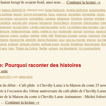
chaient lorsqu’ils avaient froid, ainsi nous …
Continuer la lecture
→
s
Saison 2009/2010
|
Marqué avec
Améli Nothomb
,
Amélie Nothomb
,
anachorètes
e solitude
,
besoin
,
bonne compagnie
,
bouc
,
carence
,
cénobites
,
chrysalide
,
cocon
,
con/prison
,
cocooning
,
compétition
,
copains
,
désespoir
,
Diogène
,
drames
,
ermites
,
 solitaire
,
grande ville
,
groupe
,
hérissons
,
Hervé Bazin
,
immergé
,
interlocuteur
,
inte
solement
,
Je suis Dieu
,
L'enfer c'est les autres
,
la fin
,
Le meilleur des mondes
,
Léo 
Mercure
,
métamorphose
,
métro
,
mettre le mur
,
modernité
,
normal
,
normaux
,
parano
ésence
,
prison
,
pudeur
,
rebelle
,
reflet
,
rétif
,
Robinson Crusoé
,
roman
,
rubicond
,
s'is
libérer
,
Second life
,
sérénité
,
Serge Reggiani
,
seul
,
seul au monde
,
silence
,
soi cit
taires
,
solitude
,
solitude choisie
,
solitude subie
,
sourds
,
tchatches
,
témoignage
,
timi
t seul
,
train
,
Tristan da Cuhna
,
Twitter
,
univers
,
vie trépidante
|
Un commentaire
: Pourquoi raconter des histoires
 suite
 avril 2011
par
cafes-philo
on du débat – Café-philo à Chevilly-Larue à la Maison du conte 25 no
ée à l’occasion des 10ème anniversaire du café-philo de Chevilly-Lar
ire de la Maison du conte à Chevilly-Larue Animateurs : Michel Jolivet
r …
Continuer la lecture
→