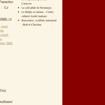
annetier.
Carassus
n : Le
Le café-philo de Montargis
Le théâtre et cinéma – Centre
culturel André malraux
ecture
→
Rencontres, et débats autrement
–Britt et Christian.
,
court
,
ire
,
e court
,
la
eille
,
SMS
,
 Guy
openhauer