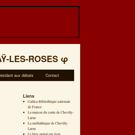
AŸ-LES-ROSES
φ
résidant aux débats
Contact
Liens
Gallica Bibliothèque nationale
de France
La maison du conte de Chevilly-
Larue
La médiathèque de Chevilly-
Larue
Le blog animé par Jean