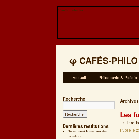
Veuillez patienter...
φ
CAFÉS-PHILO
Accueil
Philosophie & Poésie
Recherche
Archives
Les f
→
Lire la
Dernières restitutions
Publié le
2
Où est passé le meilleur des
mondes ?