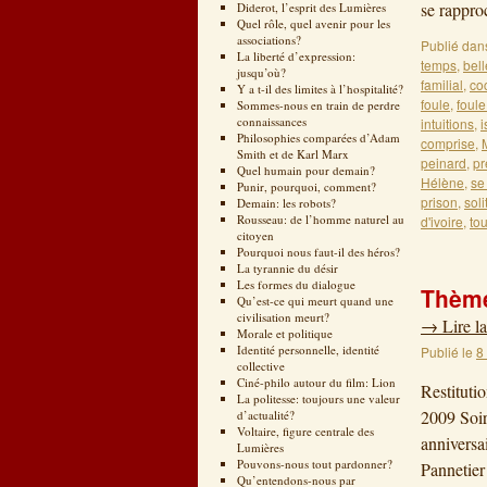
se rappro
Diderot, l’esprit des Lumières
Quel rôle, quel avenir pour les
associations?
Publié dan
La liberté d’expression:
temps
,
bell
jusqu’où?
familial
,
co
Y a t-il des limites à l’hospitalité?
foule
,
foule
Sommes-nous en train de perdre
connaissances
intuitions
,
i
Philosophies comparées d’Adam
comprise
,
Smith et de Karl Marx
peinard
,
pr
Quel humain pour demain?
Hélène
,
se 
Punir, pourquoi, comment?
prison
,
soli
Demain: les robots?
Rousseau: de l’homme naturel au
d'ivoire
,
tou
citoyen
Pourquoi nous faut-il des héros?
La tyrannie du désir
Les formes du dialogue
Thème
Qu’est-ce qui meurt quand une
civilisation meurt?
→
Lire la
Morale et politique
Identité personnelle, identité
Publié le
8
collective
Ciné-philo autour du film: Lion
Restituti
La politesse: toujours une valeur
2009 Soir
d’actualité?
Voltaire, figure centrale des
anniversa
Lumières
Pouvons-nous tout pardonner?
Pannetie
Qu’entendons-nous par