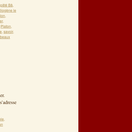
pâté Bâ
,
Diogène le
tion
,
er
,
,
Platon
,
e
,
savoir
,
 beaux
7
er.
s’adresse
ble
,
un