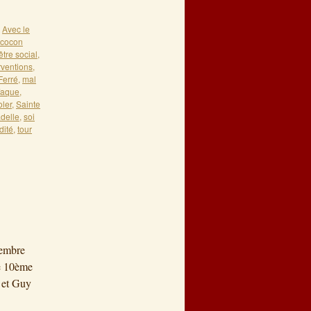
,
Avec le
cocon
être social
,
rventions
,
Ferré
,
mal
ïaque
,
oler
,
Sainte
adelle
,
soi
dité
,
tour
vembre
ue 10ème
 et Guy