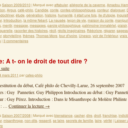
s
Saison 2009/2010
|
Marqué avec
affabuler
,
allégorie de la caverne
,
Amadou Ham
ion
,
Argus
,
café-philo
,
Candide
,
conte
,
contes philosophiques
,
conteur
,
dialoguer
,
doctriner
,
étude
,
génération
,
histoire
,
humanité
,
il était une fois
,
île d'utopie
,
Inquisi
ur
,
Introduction
,
la môme Néant
,
La nausée
,
leçon de vie
,
maison du conte
,
manipul
s
,
mentir
,
message
,
messages
,
parole philosophique
,
patrimoine immatériel
,
plaisir
querelle
,
raconter des histoires
,
récit
,
récits imaginaires
,
Réécricre
,
réparer
,
sagess
r
,
storrytelling
,
thèmes
,
Thomas More
,
tour d'ivoire
,
Unesco
,
voir de l'intérieur
,
vrais
s
|
3 commentaires
 A t- on le droit de tout dire ?
 suite
4 mars 2011
par
cafes-philo
restitution du débat, Café philo de Chevilly-Larue, 26 septembre 200
s : Guy Pannetier. Guy Philippon Introduction au débat : Guy Panneti
r : Guy Pérez. Introduction : Dans le Misanthrope de Molière Philinte 
e : …
Continuer la lecture
→
s
Saison 2007/2008
|
Marqué avec
bienséance
,
cacher
,
dire
,
droit
,
franchise
,
indici
ur
,
misanthrope
,
non-dits
,
ressenti
,
se taire
,
secrets de famille
,
taire
,
vérité
|
Laisser 
re