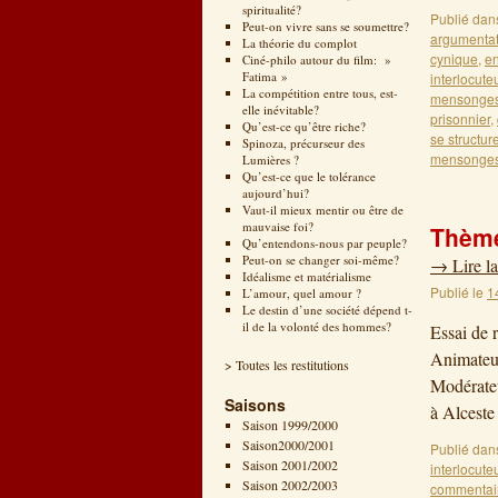
spiritualité?
Publié dan
Peut-on vivre sans se soumettre?
argumentat
La théorie du complot
cynique
,
en
Ciné-philo autour du film: »
Fatima »
interlocute
La compétition entre tous, est-
mensonge
elle inévitable?
prisonnier
,
Qu’est-ce qu’être riche?
se structure
Spinoza, précurseur des
mensonge
Lumières ?
Qu’est-ce que le tolérance
aujourd’hui?
Vaut-il mieux mentir ou être de
mauvaise foi?
Thème:
Qu’entendons-nous par peuple?
Peut-on se changer soi-même?
→
Lire la
Idéalisme et matérialisme
Publié le
1
L’amour, quel amour ?
Le destin d’une société dépend t-
il de la volonté des hommes?
Essai de 
Animateur
> Toutes les restitutions
Modérateu
Saisons
à Alcest
Saison 1999/2000
Saison2000/2001
Publié dan
Saison 2001/2002
interlocute
Saison 2002/2003
commentai