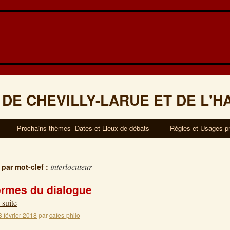
 DE CHEVILLY-LARUE ET DE L'H
Prochains thèmes -Dates et Lieux de débats
Règles et Usages p
interlocuteur
 par mot-clef :
ormes du dialogue
 suite
3 février 2018
par
cafes-philo