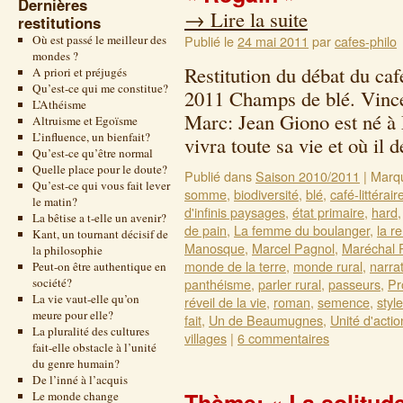
Dernières
→
Lire la suite
restitutions
Où est passé le meilleur des
Publié le
24 mai 2011
par
cafes-philo
mondes ?
Restitution du débat du caf
A priori et préjugés
Qu’est-ce qui me constitue?
2011 Champs de blé. Vince
L’Athéisme
Marc: Jean Giono est né à
Altruisme et Egoïsme
L’influence, un bienfait?
vivra toute sa vie et où i
Qu’est-ce qu’être normal
Quelle place pour le doute?
Publié dans
Saison 2010/2011
|
Marq
Qu’est-ce qui vous fait lever
somme
,
biodiversité
,
blé
,
café-littérair
le matin?
d'infinis paysages
,
état primaire
,
hard
La bêtise a t-elle un avenir?
de pain
,
La femme du boulanger
,
la r
Kant, un tournant décisif de
Manosque
,
Marcel Pagnol
,
Maréchal 
la philosophie
monde de la terre
,
monde rural
,
narra
Peut-on être authentique en
société?
panthéisme
,
parler rural
,
passeurs
,
Pr
La vie vaut-elle qu’on
réveil de la vie
,
roman
,
semence
,
style
meure pour elle?
fait
,
Un de Beaumugnes
,
Unité d'actio
La pluralité des cultures
villages
|
6 commentaires
fait-elle obstacle à l’unité
du genre humain?
De l’inné à l’acquis
Le monde change