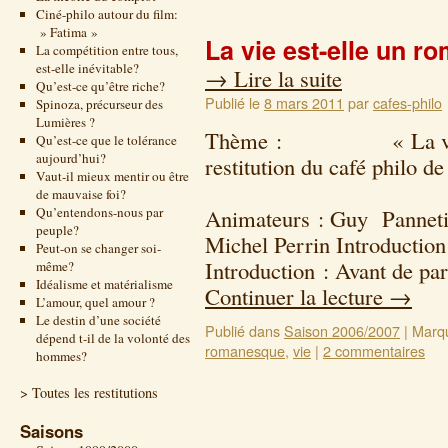
Ciné-philo autour du film:
» Fatima »
La vie est-elle un r
La compétition entre tous,
est-elle inévitable?
→
Lire la suite
Qu’est-ce qu’être riche?
Publié le
8 mars 2011
par
cafes-philo
Spinoza, précurseur des
Lumières ?
Thème : « La vie est
Qu’est-ce que le tolérance
aujourd’hui?
restitution du café philo d
Vaut-il mieux mentir ou être
27 septem
de mauvaise foi?
Qu’entendons-nous par
Animateurs : Guy Pannetie
peuple?
Michel Perrin Introduction
Peut-on se changer soi-
Introduction : Avant de par
même?
Idéalisme et matérialisme
Continuer la lecture
→
L’amour, quel amour ?
Le destin d’une société
Publié dans
Saison 2006/2007
|
Marq
dépend t-il de la volonté des
romanesque
,
vie
|
2 commentaires
hommes?
> Toutes les restitutions
Saisons