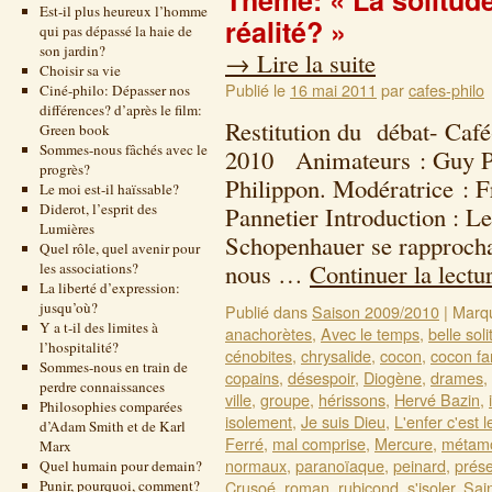
Thème: « La solitude
Est-il plus heureux l’homme
réalité? »
qui pas dépassé la haie de
son jardin?
→
Lire la suite
Choisir sa vie
Publié le
16 mai 2011
par
cafes-philo
Ciné-philo: Dépasser nos
différences? d’après le film:
Restitution du débat- Café
Green book
Sommes-nous fâchés avec le
2010 Animateurs : Guy Pa
progrès?
Philippon. Modératrice : F
Le moi est-il haïssable?
Diderot, l’esprit des
Pannetier Introduction : Le
Lumières
Schopenhauer se rapprochaie
Quel rôle, quel avenir pour
nous …
Continuer la lectu
les associations?
La liberté d’expression:
jusqu’où?
Publié dans
Saison 2009/2010
|
Marq
Y a t-il des limites à
anachorètes
,
Avec le temps
,
belle sol
l’hospitalité?
cénobites
,
chrysalide
,
cocon
,
cocon fam
Sommes-nous en train de
copains
,
désespoir
,
Diogène
,
drames
,
perdre connaissances
ville
,
groupe
,
hérissons
,
Hervé Bazin
,
Philosophies comparées
isolement
,
Je suis Dieu
,
L'enfer c'est 
d’Adam Smith et de Karl
Ferré
,
mal comprise
,
Mercure
,
métam
Marx
normaux
,
paranoïaque
,
peinard
,
prés
Quel humain pour demain?
Punir, pourquoi, comment?
Crusoé
,
roman
,
rubicond
,
s'isoler
,
Sai