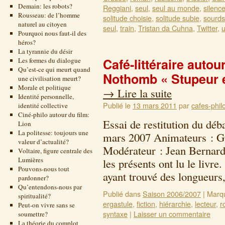
Demain: les robots?
Reggiani
,
seul
,
seul au monde
,
silenc
Rousseau: de l’homme
solitude choisie
,
solitude subie
,
sourds
naturel au citoyen
seul
,
train
,
Tristan da Cuhna
,
Twitter
,
u
Pourquoi nous faut-il des
héros?
La tyrannie du désir
Café-littéraire auto
Les formes du dialogue
Qu’est-ce qui meurt quand
Nothomb « Stupeur 
une civilisation meurt?
Morale et politique
→
Lire la suite
Identité personnelle,
Publié le
13 mars 2011
par
cafes-phil
identité collective
Ciné-philo autour du film:
Essai de restitution du déb
Lion
La politesse: toujours une
mars 2007 Animateurs : Gu
valeur d’actualité?
Modérateur : Jean Bernard
Voltaire, figure centrale des
Lumières
les présents ont lu le livre
Pouvons-nous tout
ayant trouvé des longueur
pardonner?
Qu’entendons-nous par
Publié dans
Saison 2006/2007
|
Marq
spiritualité?
ergastule
,
fiction
,
hiérarchie
,
lecteur
,
r
Peut-on vivre sans se
syntaxe
|
Laisser un commentaire
soumettre?
La théorie du complot