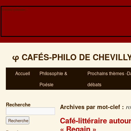
Veuillez patienter...
φ
CAFÉS-PHILO DE CHEVILL
Accueil
Philosophie &
Prochains thèmes -Da
Poésie
débats
Recherche
r
Archives par mot-clef :
Café-littéraire auto
« Regain »