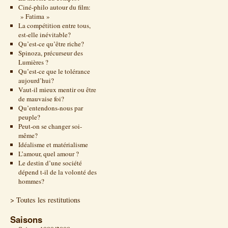
Ciné-philo autour du film:
» Fatima »
La compétition entre tous,
est-elle inévitable?
Qu’est-ce qu’être riche?
Spinoza, précurseur des
Lumières ?
Qu’est-ce que le tolérance
aujourd’hui?
Vaut-il mieux mentir ou être
de mauvaise foi?
Qu’entendons-nous par
peuple?
Peut-on se changer soi-
même?
Idéalisme et matérialisme
L’amour, quel amour ?
Le destin d’une société
dépend t-il de la volonté des
hommes?
> Toutes les restitutions
Saisons