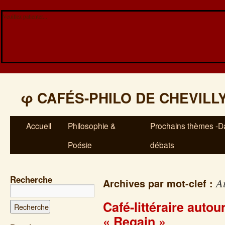
Veuillez patienter...
φ
CAFÉS-PHILO DE CHEVILL
Accueil
Philosophie &
Prochains thèmes -Da
Poésie
débats
Recherche
A
Archives par mot-clef :
Café-littéraire auto
« Regain »