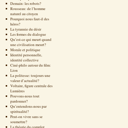
Demain: les robots?
Rousseau: de l’homme
naturel au citoyen
Pourquoi nous faut-il des
héros?
La tyrannie du désir
Les formes du dialogue
Qu’est-ce qui meurt quand
une civilisation meurt?
Morale et politique
Identité personnelle,
identité collective
Ciné-philo autour du film:
Lion
La politesse: toujours une
valeur d’actualité?
Voltaire, figure centrale des
Lumières
Pouvons-nous tout
pardonner?
Qu’entendons-nous par
spiritualité?
Peut-on vivre sans se
soumettre?
La théorie du complot