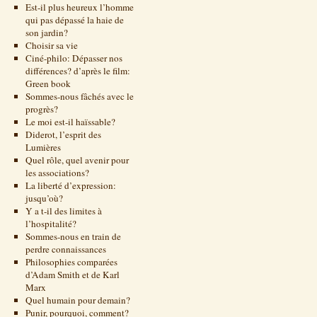
Est-il plus heureux l’homme
qui pas dépassé la haie de
son jardin?
Choisir sa vie
Ciné-philo: Dépasser nos
différences? d’après le film:
Green book
Sommes-nous fâchés avec le
progrès?
Le moi est-il haïssable?
Diderot, l’esprit des
Lumières
Quel rôle, quel avenir pour
les associations?
La liberté d’expression:
jusqu’où?
Y a t-il des limites à
l’hospitalité?
Sommes-nous en train de
perdre connaissances
Philosophies comparées
d’Adam Smith et de Karl
Marx
Quel humain pour demain?
Punir, pourquoi, comment?