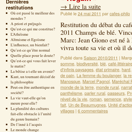
Dernières
→
Lire la suite
restitutions
Où est passé le meilleur des
Publié le
24 mai 2011
par
cafes-philo
mondes ?
Restitution du débat du caf
A priori et préjugés
Qu’est-ce qui me constitue?
2011 Champs de blé. Vince
L’Athéisme
Marc: Jean Giono est né à
Altruisme et Egoïsme
L’influence, un bienfait?
vivra toute sa vie et où i
Qu’est-ce qu’être normal
Quelle place pour le doute?
Publié dans
Saison 2010/2011
|
Marq
Qu’est-ce qui vous fait lever
somme
,
biodiversité
,
blé
,
café-littérair
le matin?
d'infinis paysages
,
état primaire
,
hard
La bêtise a t-elle un avenir?
de pain
,
La femme du boulanger
,
la r
Kant, un tournant décisif de
Manosque
,
Marcel Pagnol
,
Maréchal 
la philosophie
monde de la terre
,
monde rural
,
narra
Peut-on être authentique en
société?
panthéisme
,
parler rural
,
passeurs
,
Pr
La vie vaut-elle qu’on
réveil de la vie
,
roman
,
semence
,
style
meure pour elle?
fait
,
Un de Beaumugnes
,
Unité d'actio
La pluralité des cultures
villages
|
6 commentaires
fait-elle obstacle à l’unité
du genre humain?
De l’inné à l’acquis
Le monde change