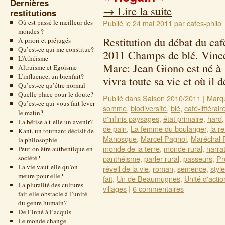
Dernières
→
Lire la suite
restitutions
Où est passé le meilleur des
Publié le
24 mai 2011
par
cafes-philo
mondes ?
Restitution du débat du caf
A priori et préjugés
Qu’est-ce qui me constitue?
2011 Champs de blé. Vince
L’Athéisme
Marc: Jean Giono est né à
Altruisme et Egoïsme
L’influence, un bienfait?
vivra toute sa vie et où i
Qu’est-ce qu’être normal
Quelle place pour le doute?
Publié dans
Saison 2010/2011
|
Marq
Qu’est-ce qui vous fait lever
somme
,
biodiversité
,
blé
,
café-littérair
le matin?
d'infinis paysages
,
état primaire
,
hard
La bêtise a t-elle un avenir?
de pain
,
La femme du boulanger
,
la r
Kant, un tournant décisif de
Manosque
,
Marcel Pagnol
,
Maréchal 
la philosophie
monde de la terre
,
monde rural
,
narra
Peut-on être authentique en
société?
panthéisme
,
parler rural
,
passeurs
,
Pr
La vie vaut-elle qu’on
réveil de la vie
,
roman
,
semence
,
style
meure pour elle?
fait
,
Un de Beaumugnes
,
Unité d'actio
La pluralité des cultures
villages
|
6 commentaires
fait-elle obstacle à l’unité
du genre humain?
De l’inné à l’acquis
Le monde change