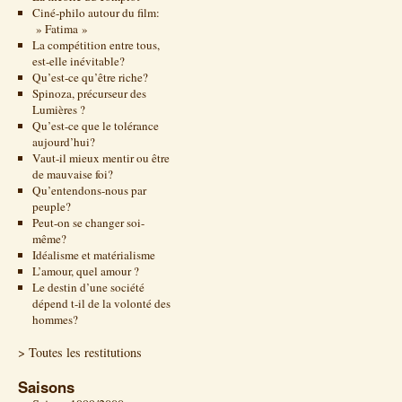
Ciné-philo autour du film:
» Fatima »
La compétition entre tous,
est-elle inévitable?
Qu’est-ce qu’être riche?
Spinoza, précurseur des
Lumières ?
Qu’est-ce que le tolérance
aujourd’hui?
Vaut-il mieux mentir ou être
de mauvaise foi?
Qu’entendons-nous par
peuple?
Peut-on se changer soi-
même?
Idéalisme et matérialisme
L’amour, quel amour ?
Le destin d’une société
dépend t-il de la volonté des
hommes?
> Toutes les restitutions
Saisons