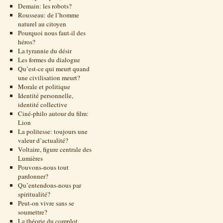
Demain: les robots?
Rousseau: de l’homme
naturel au citoyen
Pourquoi nous faut-il des
héros?
La tyrannie du désir
Les formes du dialogue
Qu’est-ce qui meurt quand
une civilisation meurt?
Morale et politique
Identité personnelle,
identité collective
Ciné-philo autour du film:
Lion
La politesse: toujours une
valeur d’actualité?
Voltaire, figure centrale des
Lumières
Pouvons-nous tout
pardonner?
Qu’entendons-nous par
spiritualité?
Peut-on vivre sans se
soumettre?
La théorie du complot