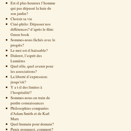
Est-il plus heureux l’homme
qui pas dépassé la haie de
son jardin?
Choisir sa vie
Ciné-philo: Dépasser nos
différences? d’après le film:
Green book
Sommes-nous fâchés avec le
progrès?
Le moi est-il haïssable?
Diderot, l’esprit des
Lumières
Quel rôle, quel avenir pour
les associations?
La liberté d’expression:
jusqu’où?
Y a t-il des limites à
l’hospitalité?
Sommes-nous en train de
perdre connaissances
Philosophies comparées
d’Adam Smith et de Karl
Marx
Quel humain pour demain?
Punir, pourquoi, comment?