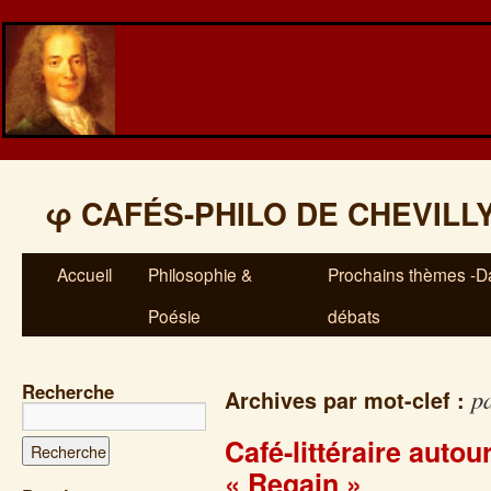
φ
CAFÉS-PHILO DE CHEVILL
Accueil
Philosophie &
Prochains thèmes -Da
Poésie
débats
Recherche
p
Archives par mot-clef :
Café-littéraire auto
« Regain »