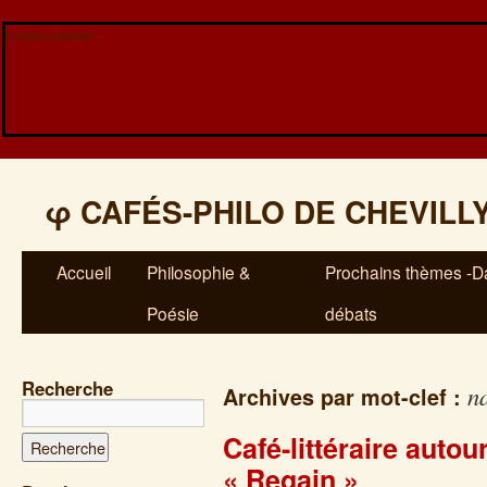
Veuillez patienter...
φ
CAFÉS-PHILO DE CHEVILL
Accueil
Philosophie &
Prochains thèmes -Da
Poésie
débats
Recherche
n
Archives par mot-clef :
Café-littéraire auto
« Regain »