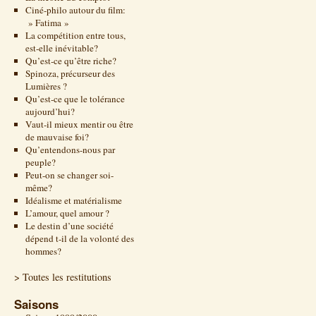
Ciné-philo autour du film:
» Fatima »
La compétition entre tous,
est-elle inévitable?
Qu’est-ce qu’être riche?
Spinoza, précurseur des
Lumières ?
Qu’est-ce que le tolérance
aujourd’hui?
Vaut-il mieux mentir ou être
de mauvaise foi?
Qu’entendons-nous par
peuple?
Peut-on se changer soi-
même?
Idéalisme et matérialisme
L’amour, quel amour ?
Le destin d’une société
dépend t-il de la volonté des
hommes?
> Toutes les restitutions
Saisons