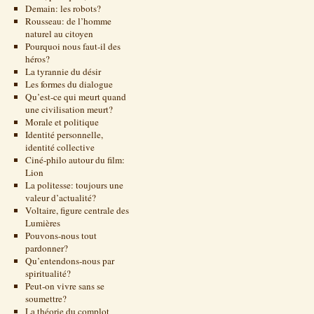
Demain: les robots?
Rousseau: de l’homme
naturel au citoyen
Pourquoi nous faut-il des
héros?
La tyrannie du désir
Les formes du dialogue
Qu’est-ce qui meurt quand
une civilisation meurt?
Morale et politique
Identité personnelle,
identité collective
Ciné-philo autour du film:
Lion
La politesse: toujours une
valeur d’actualité?
Voltaire, figure centrale des
Lumières
Pouvons-nous tout
pardonner?
Qu’entendons-nous par
spiritualité?
Peut-on vivre sans se
soumettre?
La théorie du complot