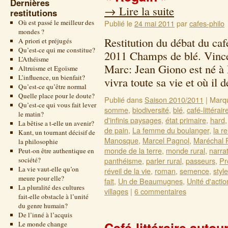
Dernières
→
Lire la suite
restitutions
Où est passé le meilleur des
Publié le
24 mai 2011
par
cafes-philo
mondes ?
Restitution du débat du caf
A priori et préjugés
Qu’est-ce qui me constitue?
2011 Champs de blé. Vince
L’Athéisme
Marc: Jean Giono est né à
Altruisme et Egoïsme
L’influence, un bienfait?
vivra toute sa vie et où i
Qu’est-ce qu’être normal
Quelle place pour le doute?
Publié dans
Saison 2010/2011
|
Marq
Qu’est-ce qui vous fait lever
somme
,
biodiversité
,
blé
,
café-littérair
le matin?
d'infinis paysages
,
état primaire
,
hard
La bêtise a t-elle un avenir?
de pain
,
La femme du boulanger
,
la r
Kant, un tournant décisif de
Manosque
,
Marcel Pagnol
,
Maréchal 
la philosophie
monde de la terre
,
monde rural
,
narra
Peut-on être authentique en
société?
panthéisme
,
parler rural
,
passeurs
,
Pr
La vie vaut-elle qu’on
réveil de la vie
,
roman
,
semence
,
style
meure pour elle?
fait
,
Un de Beaumugnes
,
Unité d'actio
La pluralité des cultures
villages
|
6 commentaires
fait-elle obstacle à l’unité
du genre humain?
De l’inné à l’acquis
Le monde change