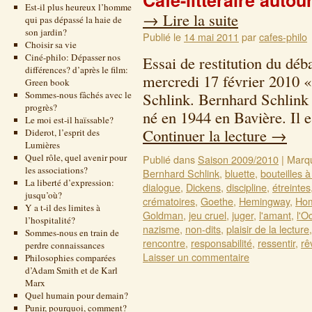
Café-littéraire autou
Est-il plus heureux l’homme
→
Lire la suite
qui pas dépassé la haie de
son jardin?
Publié le
14 mai 2011
par
cafes-philo
Choisir sa vie
Ciné-philo: Dépasser nos
Essai de restitution du déb
différences? d’après le film:
mercredi 17 février 2010 
Green book
Sommes-nous fâchés avec le
Schlink. Bernhard Schlink 
progrès?
né en 1944 en Bavière. Il e
Le moi est-il haïssable?
Continuer la lecture
→
Diderot, l’esprit des
Lumières
Quel rôle, quel avenir pour
Publié dans
Saison 2009/2010
|
Marq
les associations?
Bernhard Schlink
,
bluette
,
bouteilles à
La liberté d’expression:
dialogue
,
Dickens
,
discipline
,
étreintes
jusqu’où?
crématoires
,
Goethe
,
Hemingway
,
Ho
Y a t-il des limites à
Goldman
,
jeu cruel
,
juger
,
l'amant
,
l'O
l’hospitalité?
nazisme
,
non-dits
,
plaisir de la lecture
Sommes-nous en train de
rencontre
,
responsabilité
,
ressentir
,
rê
perdre connaissances
Laisser un commentaire
Philosophies comparées
d’Adam Smith et de Karl
Marx
Quel humain pour demain?
Punir, pourquoi, comment?