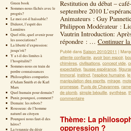
Restitution du débat – café
Green book
Sommes-nous fâchés avec le
septembre 2010 L’espéranc
progrès?
Animateurs : Guy Pannetie
Le moi est-il haïssable?
Diderot, l’esprit des
Philippon Modérateur : Lio
Lumières
Vautrin Introduction: Après 
Quel rôle, quel avenir pour
répondre : …
Continuer la
les associations?
La liberté d’expression:
jusqu’où?
Publié dans
Saison 2010/2011
|
Marq
Y a t-il des limites à
attente confiante
,
avoir bon espoir
,
bo
l’hospitalité?
chimères
,
civilisations
,
concept vide
,
c
Sommes-nous en train de
expectative
,
fausse espérance
,
filgur
perdre connaissances
immoral
,
instinct
,
l'espèce humaine
,
l
Philosophies comparées
manipulation des esprits
,
mirage
,
mote
d’Adam Smith et de Karl
promesse
,
Puvis de Chavannes
,
ramea
Marx
de plomb
,
simple béquille
,
synthèse
,
t
Quel humain pour demain?
Punir, pourquoi, comment?
commentaire
Demain: les robots?
Rousseau: de l’homme
naturel au citoyen
Thème: La philosophi
Pourquoi nous faut-il des
héros?
oppression ?
La tyrannie du désir