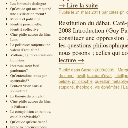
→
Lire la suite
Les formes du dialogue
Qu’est-ce qui meurt quand
Publié le
21 mars 2011
par
cafes-phil
une civilisation meurt?
Morale et politique
Restitution du débat. Café-
Identité personnelle,
2008 Introduction (Guy Pan
identité collective
Ciné-philo autour du film:
constituer une oppression ?
Lion
les questions philosophiqu
La politesse: toujours une
valeur d’actualité?
nous posons ; celles qui c
Voltaire, figure centrale des
lecture
→
Lumières
Pouvons-nous tout
Publié dans
Saison 2008/2009
|
Marq
pardonner?
de nenni
,
éveil
,
facteur d'éveil
,
intelli
Qu’entendons-nous par
spiritualité?
pelote
,
philosophie
,
question métaphy
Peut-on vivre sans se
stupidité
,
théologie
,
vie éphémère
|
La
soumettre?
La théorie du complot
Ciné-philo autour du film:
» Fatima »
La compétition entre tous,
est-elle inévitable?
Qu’est-ce qu’être riche?
Spinoza, précurseur des