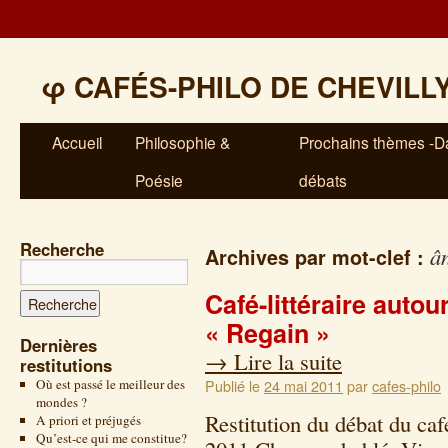
φ
CAFÉS-PHILO DE CHEVILL
Accueil
Philosophie &
Prochains thèmes -Da
Poésie
débats
Recherche
â
Archives par mot-clef :
Café-littéraire auto
« Regain »
Dernières
→
Lire la suite
restitutions
Où est passé le meilleur des
Publié le
24 mai 2011
par
cafes-philo
mondes ?
Restitution du débat du caf
A priori et préjugés
Qu’est-ce qui me constitue?