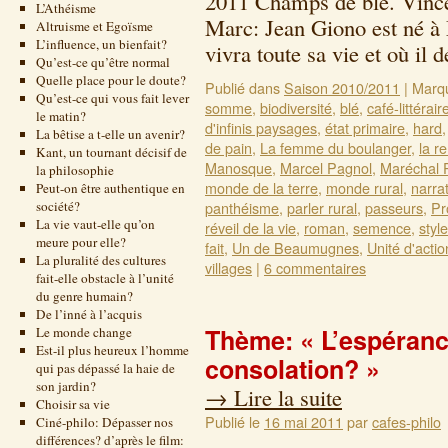
2011 Champs de blé. Vince
L’Athéisme
Marc: Jean Giono est né à
Altruisme et Egoïsme
L’influence, un bienfait?
vivra toute sa vie et où i
Qu’est-ce qu’être normal
Quelle place pour le doute?
Publié dans
Saison 2010/2011
|
Marq
Qu’est-ce qui vous fait lever
somme
,
biodiversité
,
blé
,
café-littérair
le matin?
d'infinis paysages
,
état primaire
,
hard
La bêtise a t-elle un avenir?
de pain
,
La femme du boulanger
,
la r
Kant, un tournant décisif de
Manosque
,
Marcel Pagnol
,
Maréchal 
la philosophie
monde de la terre
,
monde rural
,
narra
Peut-on être authentique en
société?
panthéisme
,
parler rural
,
passeurs
,
Pr
La vie vaut-elle qu’on
réveil de la vie
,
roman
,
semence
,
style
meure pour elle?
fait
,
Un de Beaumugnes
,
Unité d'actio
La pluralité des cultures
villages
|
6 commentaires
fait-elle obstacle à l’unité
du genre humain?
De l’inné à l’acquis
Thème: « L’espérance
Le monde change
Est-il plus heureux l’homme
consolation? »
qui pas dépassé la haie de
son jardin?
→
Lire la suite
Choisir sa vie
Publié le
16 mai 2011
par
cafes-philo
Ciné-philo: Dépasser nos
différences? d’après le film: