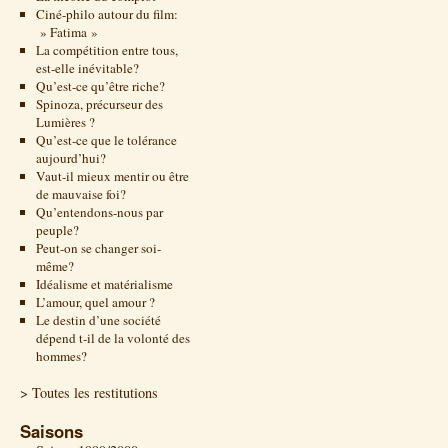
Ciné-philo autour du film:
» Fatima »
La compétition entre tous,
est-elle inévitable?
Qu’est-ce qu’être riche?
Spinoza, précurseur des
Lumières ?
Qu’est-ce que le tolérance
aujourd’hui?
Vaut-il mieux mentir ou être
de mauvaise foi?
Qu’entendons-nous par
peuple?
Peut-on se changer soi-
même?
Idéalisme et matérialisme
L’amour, quel amour ?
Le destin d’une société
dépend t-il de la volonté des
hommes?
> Toutes les restitutions
Saisons