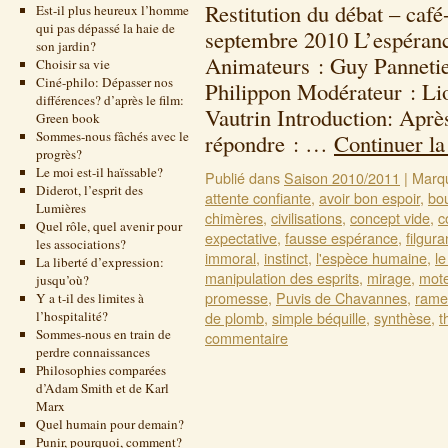
Restitution du débat – café
Est-il plus heureux l’homme
qui pas dépassé la haie de
septembre 2010 L’espéranc
son jardin?
Animateurs : Guy Pannetie
Choisir sa vie
Ciné-philo: Dépasser nos
Philippon Modérateur : Lio
différences? d’après le film:
Vautrin Introduction: Après 
Green book
Sommes-nous fâchés avec le
répondre : …
Continuer la
progrès?
Le moi est-il haïssable?
Publié dans
Saison 2010/2011
|
Marq
Diderot, l’esprit des
attente confiante
,
avoir bon espoir
,
bo
Lumières
chimères
,
civilisations
,
concept vide
,
c
Quel rôle, quel avenir pour
expectative
,
fausse espérance
,
filgur
les associations?
immoral
,
instinct
,
l'espèce humaine
,
l
La liberté d’expression:
manipulation des esprits
,
mirage
,
mote
jusqu’où?
promesse
,
Puvis de Chavannes
,
ramea
Y a t-il des limites à
l’hospitalité?
de plomb
,
simple béquille
,
synthèse
,
t
Sommes-nous en train de
commentaire
perdre connaissances
Philosophies comparées
d’Adam Smith et de Karl
Marx
Quel humain pour demain?
Punir, pourquoi, comment?