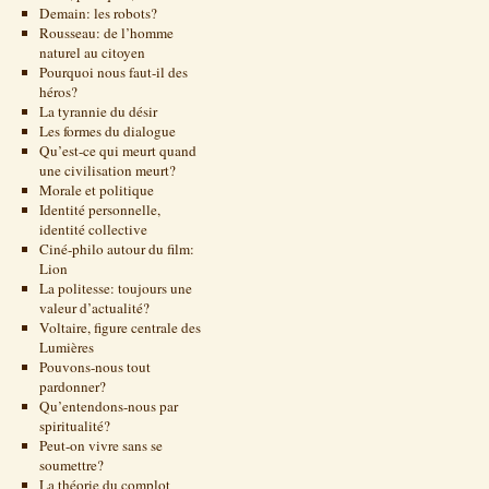
Demain: les robots?
Rousseau: de l’homme
naturel au citoyen
Pourquoi nous faut-il des
héros?
La tyrannie du désir
Les formes du dialogue
Qu’est-ce qui meurt quand
une civilisation meurt?
Morale et politique
Identité personnelle,
identité collective
Ciné-philo autour du film:
Lion
La politesse: toujours une
valeur d’actualité?
Voltaire, figure centrale des
Lumières
Pouvons-nous tout
pardonner?
Qu’entendons-nous par
spiritualité?
Peut-on vivre sans se
soumettre?
La théorie du complot