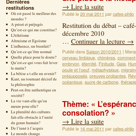
Dernières
→
Lire la suite
restitutions
Où est passé le meilleur des
Publié le
20 mai 2011
par
cafes-philo
mondes ?
Restitution du débat – café
A priori et préjugés
Qu’est-ce qui me constitue?
décem
L’Athéisme
…
Continuer la lecture
→
Altruisme et Egoïsme
L’influence, un bienfait?
Publié dans
Saison 2010/2011
|
Marq
Qu’est-ce qu’être normal
Quelle place pour le doute?
cerveau limbique
,
chimères
,
comment
Qu’est-ce qui vous fait lever
embryon
,
éternité
,
Finitude
,
Gaia
,
Hum
le matin?
poule et l'oeuf
,
métaphysique
,
migrain
La bêtise a t-elle un avenir?
présupposés
,
preuves probantes
,
Rév
Kant, un tournant décisif de
océanique
,
sucre de carbone
,
thérapi
la philosophie
Peut-on être authentique en
société?
La vie vaut-elle qu’on
Thème: « L’espérance
meure pour elle?
consolation? »
La pluralité des cultures
fait-elle obstacle à l’unité
→
Lire la suite
du genre humain?
De l’inné à l’acquis
Publié le
16 mai 2011
par
cafes-philo
Le monde change