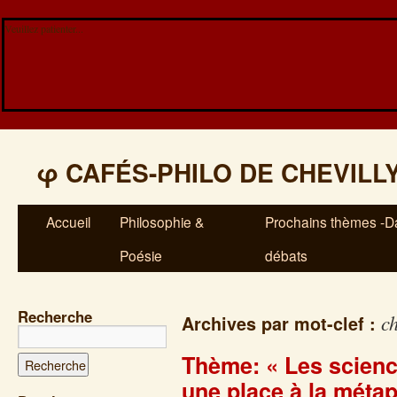
Veuillez patienter...
φ
CAFÉS-PHILO DE CHEVILL
Accueil
Philosophie &
Prochains thèmes -Da
Poésie
débats
Recherche
c
Archives par mot-clef :
Thème: « Les scienc
une place à la méta