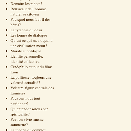
Demain: les robots?
Rousseau: de l’homme
naturel au citoyen
Pourquoi nous faut-il des
héros?
La tyrannie du désir
Les formes du dialogue
Qu’est-ce qui meurt quand
une civilisation meurt?
Morale et politique
Identité personnelle,
identité collective
Ciné-philo autour du film:
Lion
La politesse: toujours une
valeur d’actualité?
Voltaire, figure centrale des
Lumières
Pouvons-nous tout
pardonner?
Qu’entendons-nous par
spiritualité?
Peut-on vivre sans se
soumettre?
La théorie du complot