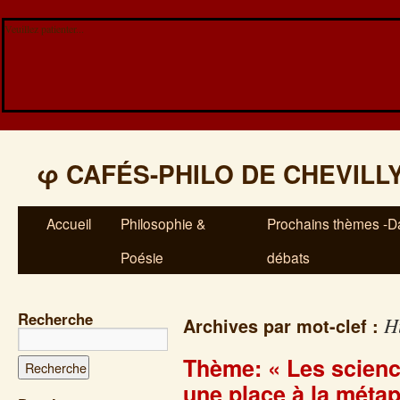
Veuillez patienter...
φ
CAFÉS-PHILO DE CHEVILL
Accueil
Philosophie &
Prochains thèmes -Da
Poésie
débats
Recherche
H
Archives par mot-clef :
Thème: « Les scienc
une place à la méta