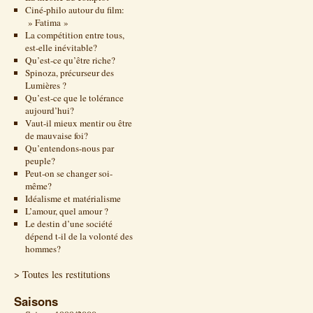
Ciné-philo autour du film:
» Fatima »
La compétition entre tous,
est-elle inévitable?
Qu’est-ce qu’être riche?
Spinoza, précurseur des
Lumières ?
Qu’est-ce que le tolérance
aujourd’hui?
Vaut-il mieux mentir ou être
de mauvaise foi?
Qu’entendons-nous par
peuple?
Peut-on se changer soi-
même?
Idéalisme et matérialisme
L’amour, quel amour ?
Le destin d’une société
dépend t-il de la volonté des
hommes?
> Toutes les restitutions
Saisons