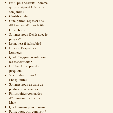
Est-il plus heureux l’homme
qui pas dépassé la haie de
son jardin?
Choisir sa vie
Ciné-philo: Dépasser nos
différences? d’après le film:
Green book
Sommes-nous fâchés avec le
progrès?
Le moi est-il haïssable?
Diderot, l’esprit des
Lumières
Quel rôle, quel avenir pour
les associations?
La liberté d’expression:
jusqu’où?
Y a t-il des limites à
l’hospitalité?
Sommes-nous en train de
perdre connaissances
Philosophies comparées
d’Adam Smith et de Karl
Marx
Quel humain pour demain?
Punir, pourquoi, comment?