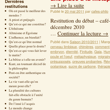
Dernières
→
Lire la suite
restitutions
Où est passé le meilleur des
Publié le
20 mai 2011
par
cafes-philo
mondes ?
Restitution du débat – café
A priori et préjugés
Qu’est-ce qui me constitue?
décem
L’Athéisme
…
Continuer la lecture
→
Altruisme et Egoïsme
L’influence, un bienfait?
Publié dans
Saison 2010/2011
|
Marq
Qu’est-ce qu’être normal
Quelle place pour le doute?
cerveau limbique
,
chimères
,
comment
Qu’est-ce qui vous fait lever
embryon
,
éternité
,
Finitude
,
Gaia
,
Hum
le matin?
poule et l'oeuf
,
métaphysique
,
migrain
La bêtise a t-elle un avenir?
présupposés
,
preuves probantes
,
Rév
Kant, un tournant décisif de
océanique
,
sucre de carbone
,
thérapi
la philosophie
Peut-on être authentique en
société?
La vie vaut-elle qu’on
meure pour elle?
La pluralité des cultures
fait-elle obstacle à l’unité
du genre humain?
De l’inné à l’acquis
Le monde change