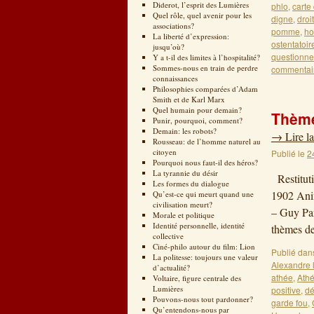
Diderot, l’esprit des Lumières
phlo
,
carte 
Quel rôle, quel avenir pour les
digne
,
droi
associations?
pomme
,
ho
La liberté d’expression:
ostentatoir
jusqu’où?
questionne
Y a t-il des limites à l’hospitalité?
Sommes-nous en train de perdre
commentai
connaissances
Philosophies comparées d’Adam
Smith et de Karl Marx
Quel humain pour demain?
Thème
Punir, pourquoi, comment?
Demain: les robots?
→
Lire la
Rousseau: de l’homme naturel au
citoyen
Publié le
2
Pourquoi nous faut-il des héros?
La tyrannie du désir
Restituti
Les formes du dialogue
1902 Anim
Qu’est-ce qui meurt quand une
civilisation meurt?
– Guy Pa
Morale et politique
Identité personnelle, identité
thèmes d
collective
Ciné-philo autour du film: Lion
Publié dan
La politesse: toujours une valeur
Alexandre 
d’actualité?
athée
,
Ath
Voltaire, figure centrale des
Lumières
positive
,
dé
Pouvons-nous tout pardonner?
garde fou
,
Qu’entendons-nous par