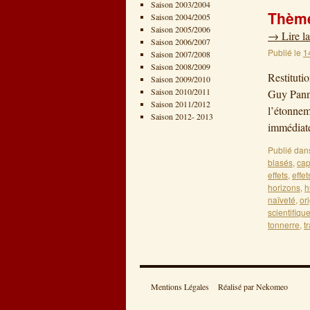
Saison 2003/2004
Thème
Saison 2004/2005
Saison 2005/2006
→
Lire la
Saison 2006/2007
Publié le
1
Saison 2007/2008
Saison 2008/2009
Restituti
Saison 2009/2010
Saison 2010/2011
Guy Panne
Saison 2011/2012
l’étonnem
Saison 2012- 2013
immédia
Publié dan
blasés
,
cap
effets
,
effe
horizons
,
h
naïveté
,
or
scientifiqu
tonnerre
,
t
Mentions Légales
Réalisé par Nekomeo