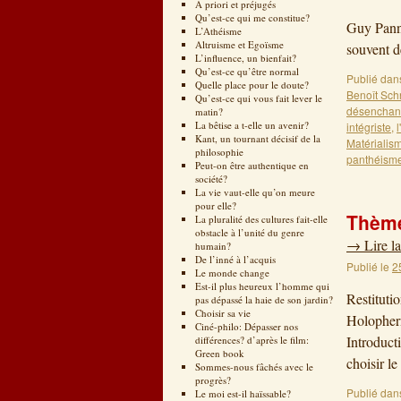
Restitu
A priori et préjugés
Qu’est-ce qui me constitue?
Guy Panne
L’Athéisme
Altruisme et Egoïsme
souvent 
L’influence, un bienfait?
Qu’est-ce qu’être normal
Publié dan
Quelle place pour le doute?
Benoît Sch
Qu’est-ce qui vous fait lever le
désenchan
matin?
La bêtise a t-elle un avenir?
intégriste
,
Kant, un tournant décisif de la
Matérialis
philosophie
panthéism
Peut-on être authentique en
société?
La vie vaut-elle qu’on meure
pour elle?
Thème
La pluralité des cultures fait-elle
obstacle à l’unité du genre
→
Lire la
humain?
De l’inné à l’acquis
Publié le
2
Le monde change
Est-il plus heureux l’homme qui
Restituti
pas dépassé la haie de son jardin?
Choisir sa vie
Holophern
Ciné-philo: Dépasser nos
Introduct
différences? d’après le film:
Green book
choisir l
Sommes-nous fâchés avec le
progrès?
Publié dan
Le moi est-il haïssable?