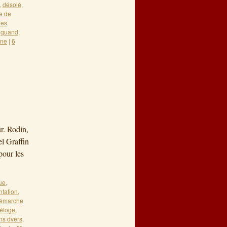
,
désolé
,
re de
ues
,
quand
,
ine
|
6
r. Rodin,
l Graffin
our les
ue
,
tation
,
émarche
éloge
,
ns dvers
,