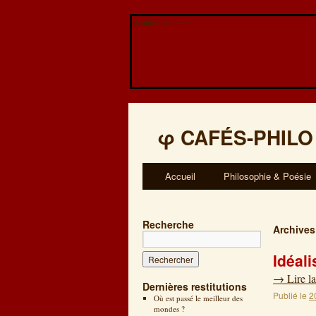
Veuillez patienter...
φ
CAFÉS-PHILO
Accueil
Philosophie & Poésie
Recherche
Archives
Idéal
→
Lire la
Dernières restitutions
Publié le
2
Où est passé le meilleur des
mondes ?