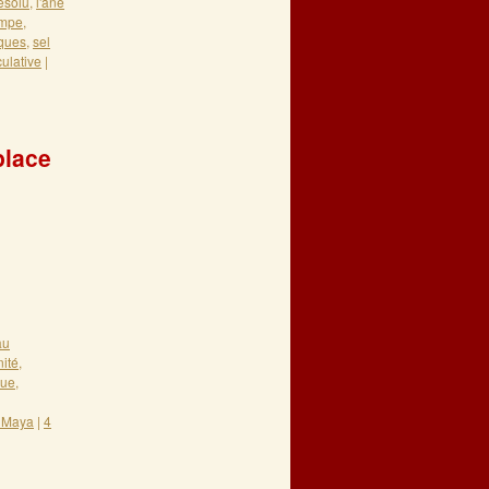
résolu
,
l'âne
mpe
,
iques
,
sel
culative
|
place
re 2010
au
nité
,
que
,
e Maya
|
4