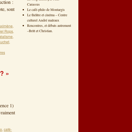
tion :
Carassus
te, sont
Le café-philo de Montargis
Le théâtre et cinéma – Centre
culturel André malraux
Rencontres, et débats autrement
aximène
,
–Britt et Christian.
iel Rops
,
déalisme
,
auchet
,
res
? »
rence 1)
 vraiment
lo
,
café-