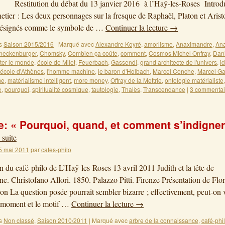
tion du débat du 13 janvier 2016 à l’Haÿ-les-Roses Introduc
tier : Les deux personnages sur la fresque de Raphaël, Platon et Aristo
désignés comme le symbole de …
Continuer la lecture
→
s
Saison 2015/2016
|
Marqué avec
Alexandre Koyré
,
amorlisme
,
Anaximandre
,
An
neckenburger
,
Chomsky
,
Combien ça coûte
,
comment
,
Cosmos Michel Onfray
,
Dan
ter le monde
,
école de Milet
,
Feuerbach
,
Gassendi
,
grand architecte de l'univers
,
i
l'école d'Athènes
,
l'homme machine
,
le baron d'Holbach
,
Marcel Conche
,
Marcel G
me
,
matérialisme intelligent
,
more money
,
Offray de la Mettrie
,
ontologie matérialiste
,
e
,
pourquoi
,
spiritualité cosmique
,
tautologie
,
Thalès
,
Transcendance
|
3 commentai
: « Pourquoi, quand, et comment s’indigner
 suite
5 mai 2011
par
cafes-philo
on du café-philo de L’Haÿ-les-Roses 13 avril 2011 Judith et la tête de
e. Christofano Allori. 1850. Palazzo Pitti. Firenze Présentation de Flo
ion La question posée pourrait sembler bizarre ; effectivement, peut-on
e moment et le motif …
Continuer la lecture
→
s
Non classé
,
Saison 2010/2011
|
Marqué avec
arbre de la connaissance
,
café-phi