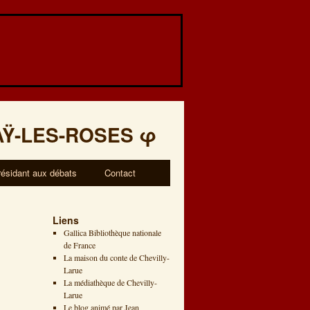
AŸ-LES-ROSES
φ
résidant aux débats
Contact
Liens
Gallica Bibliothèque nationale
de France
La maison du conte de Chevilly-
Larue
La médiathèque de Chevilly-
Larue
Le blog animé par Jean