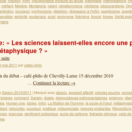
lité
,
inaction
,
infini
,
insupportable morsure du doute
,
intelligible
,
interprétations
,
ir
,
méfiant
,
Molière
,
Montaigne
,
néant
,
négationnisme
,
nihilisme
,
obscurantisme
,
Oly
erfection
,
pourquoi
,
pyrrhonisme
,
rébellion
,
régression à l'infini
,
scepticisme
,
scept
sensible
,
sérénité
,
soutenace
,
sujet
,
synonyme
,
théniens
,
timoré
,
tropes
,
Vérité spé
taire
: « Les sciences laissent-elles encore une 
métaphysique ? »
 suite
0 mai 2011
par
cafes-philo
tion du débat – café-philo de Chevilly-Larue 15 décemb
…
Continuer la lecture
→
s
Saison 2010/2011
|
Marqué avec
absolu
,
appareil affectif
,
cellules souche
,
cerve
himères
,
comment
,
Darwin
,
diable
,
diagnostiques préimplantatoires
,
embryon
,
éter
aia
,
Human one
,
idoles
,
infini
,
La filiation de l'homme
,
la poule et l'oeuf
,
métaphysi
éant
,
néocortex
,
pourquoi
,
pratique
,
présupposés
,
preuves probantes
,
Révolutions
nnes
,
sciences
,
sentiment océanique
,
sucre de carbone
,
thérapie génique
,
voile d
res