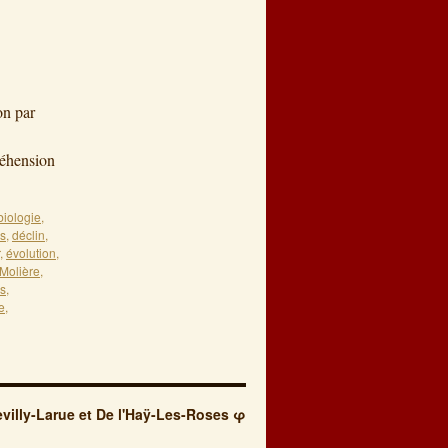
on par
réhension
biologie
,
es
,
déclin
,
,
évolution
,
Molière
,
s
,
e
,
villy-Larue et De l'Haÿ-Les-Roses φ