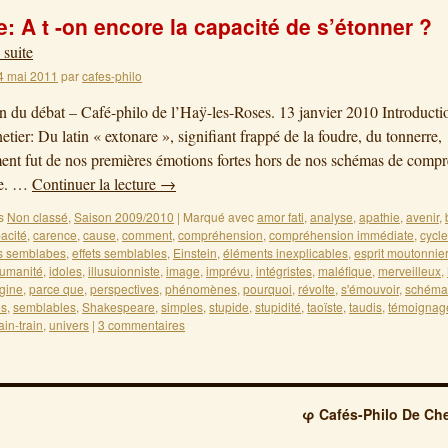
: A t -on encore la capacité de s’étonner ?
 suite
4 mai 2011
par
cafes-philo
on du débat – Café-philo de l’Haÿ-les-Roses. 13 janvier 2010 Introducti
tier: Du latin « extonare », signifiant frappé de la foudre, du tonnerre,
ent fut de nos premières émotions fortes hors de nos schémas de comp
te. …
Continuer la lecture
→
s
Non classé
,
Saison 2009/2010
|
Marqué avec
amor fati
,
analyse
,
apathie
,
avenir
,
acité
,
carence
,
cause
,
comment
,
compréhension
,
compréhension immédiate
,
cycl
ts semblabes
,
effets semblables
,
Einstein
,
éléments inexplicables
,
esprit moutonnier
umanité
,
idoles
,
illusuionniste
,
image
,
imprévu
,
intégristes
,
maléfique
,
merveilleux
,
igine
,
parce que
,
perspectives
,
phénomènes
,
pourquoi
,
révolte
,
s'émouvoir
,
schéma
es
,
semblables
,
Shakespeare
,
simples
,
stupide
,
stupidité
,
taoïste
,
taudis
,
témoignag
rain-train
,
univers
|
3 commentaires
φ Cafés-Philo De Che