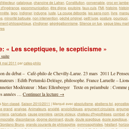
d'électeur
,
catalogue
,
chanoine de Latran
,
Constitution
,
convenable
,
croc en jambe
t d'ingérance
,
escommunication
,
être digne
,
exutoire
,
faux-culs
,
FMI
,
histoire
,
histoi
nnête
,
Iago
,
indigner
,
indugne
,
juste
,
La coupe déborde
,
les sans-nom
,
livre
,
marq
es
,
minorité bafouée
,
non intervention
,
péché originel
,
petit juge
,
posture
,
pourquoi
ment philosophique
,
s'indigner
,
ségrégationnisme
,
Silence on tue
,
vague bleu mar
res
: « Les sceptiques, le scepticisme »
 suite
4 mai 2011
par
cafes-philo
on du débat – Café-philo de Chevilly-Larue. 23 mars 2011 Le Penseu
ateurs : Edith Pertunski-Deléage, philosophe. France Laruelle – Lione
nnetier Modérateur : Marc Ellenberger Texte en préambule : Comme p
es années …
Continuer la lecture
→
s
Non classé
,
Saison 2010/2011
|
Marqué avec
absolutisme
,
abstiens-toi
,
agnostiq
le grand
,
analyse
,
Animateurs
,
anxiété
,
anxiolictiques
,
argument circulaire
,
argumen
éniens
,
caricature
,
cause première
,
cercle vicieux
,
chateau d'hypothèses
,
combat
,
d
mocratie
,
discordance
,
dogme dominant
,
doute
,
doute sceptique
,
école sceptique
,
Giordano Bruno
,
grands courants de philosophie
,
gymnosophistes
,
hésitant
,
horizo