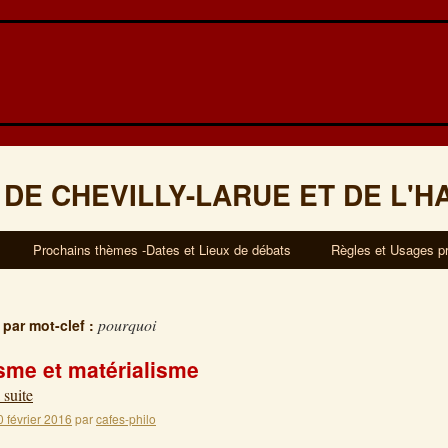
 DE CHEVILLY-LARUE ET DE L'H
Prochains thèmes -Dates et Lieux de débats
Règles et Usages p
pourquoi
 par mot-clef :
isme et matérialisme
 suite
0 février 2016
par
cafes-philo