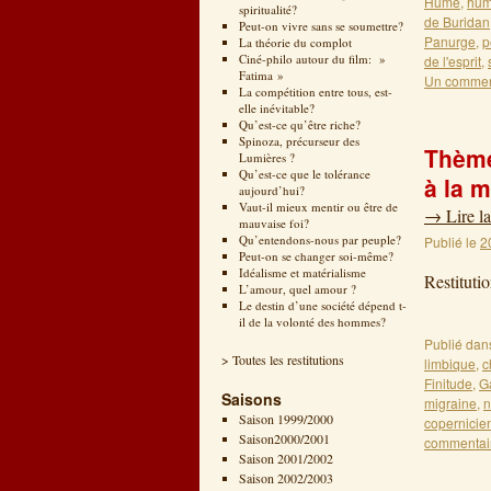
Hume
,
humi
spiritualité?
de Buridan
Peut-on vivre sans se soumettre?
Panurge
,
p
La théorie du complot
Ciné-philo autour du film: »
de l'esprit
,
Fatima »
Un commen
La compétition entre tous, est-
elle inévitable?
Qu’est-ce qu’être riche?
Spinoza, précurseur des
Thème
Lumières ?
Qu’est-ce que le tolérance
à la 
aujourd’hui?
Vaut-il mieux mentir ou être de
→
Lire la
mauvaise foi?
Qu’entendons-nous par peuple?
Publié le
2
Peut-on se changer soi-même?
Idéalisme et matérialisme
Restitu
L’amour, quel amour ?
Le destin d’une société dépend t-
il de la volonté des hommes?
Publié dan
> Toutes les restitutions
limbique
,
c
Finitude
,
G
Saisons
migraine
,
n
Saison 1999/2000
copernicie
Saison2000/2001
commentai
Saison 2001/2002
Saison 2002/2003