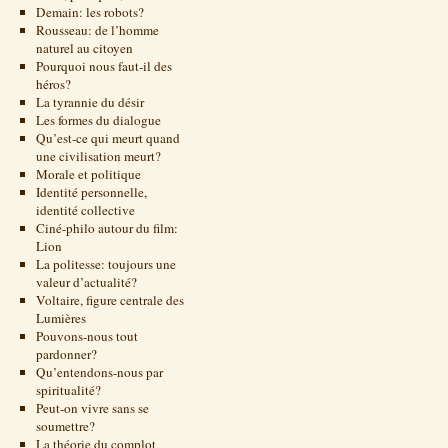
Demain: les robots?
Rousseau: de l’homme
naturel au citoyen
Pourquoi nous faut-il des
héros?
La tyrannie du désir
Les formes du dialogue
Qu’est-ce qui meurt quand
une civilisation meurt?
Morale et politique
Identité personnelle,
identité collective
Ciné-philo autour du film:
Lion
La politesse: toujours une
valeur d’actualité?
Voltaire, figure centrale des
Lumières
Pouvons-nous tout
pardonner?
Qu’entendons-nous par
spiritualité?
Peut-on vivre sans se
soumettre?
La théorie du complot