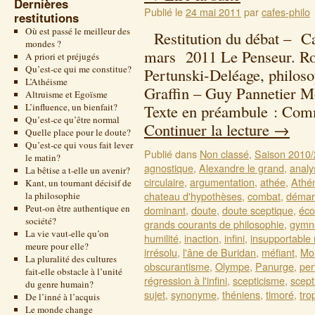
Dernières
Publié le
24 mai 2011
par
cafes-philo
restitutions
Où est passé le meilleur des
Restitution du débat – Ca
mondes ?
mars 2011 Le Penseur. Ro
A priori et préjugés
Qu’est-ce qui me constitue?
Pertunski-Deléage, philoso
L’Athéisme
Graffin – Guy Pannetier 
Altruisme et Egoïsme
L’influence, un bienfait?
Texte en préambule : Com
Qu’est-ce qu’être normal
Continuer la lecture
→
Quelle place pour le doute?
Qu’est-ce qui vous fait lever
Publié dans
Non classé
,
Saison 2010
le matin?
agnostique
,
Alexandre le grand
,
analy
La bêtise a t-elle un avenir?
circulaire
,
argumentation
,
athée
,
Athé
Kant, un tournant décisif de
chateau d'hypothèses
,
combat
,
démarc
la philosophie
Peut-on être authentique en
dominant
,
doute
,
doute sceptique
,
éco
société?
grands courants de philosophie
,
gymn
La vie vaut-elle qu’on
humilité
,
inaction
,
infini
,
insupportable
meure pour elle?
irrésolu
,
l'âne de Buridan
,
méfiant
,
Mol
La pluralité des cultures
obscurantisme
,
Olympe
,
Panurge
,
per
fait-elle obstacle à l’unité
régression à l'infini
,
scepticisme
,
scept
du genre humain?
sujet
,
synonyme
,
théniens
,
timoré
,
tro
De l’inné à l’acquis
Le monde change