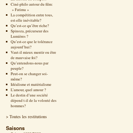
Ciné-philo autour du film:
» Fatima »
La compétition entre tous,
est-elle inévitable?
Qu’est-ce qu’être riche?
Spinoza, précurseur des
Lumières ?
Qu’est-ce que le tolérance
aujourd’hui?
Vaut-il mieux mentir ou être
de mauvaise foi?
Qu’entendons-nous par
peuple?
Peut-on se changer soi-
même?
Idéalisme et matérialisme
L’amour, quel amour ?
Le destin d’une société
dépend t-il de la volonté des
hommes?
> Toutes les restitutions
Saisons