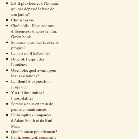
Est-il plus heureux l’homme
qui pas dépassé la haie de
son jardin?
Choisir sa vie
Ciné-philo: Dépasser nos
différences? d’après le film:
Green book
Sommes-nous fâchés avec le
progrès?
Le moi est-il haïssable?
Diderot, l’esprit des
Lumières
Quel rôle, quel avenir pour
les associations?
La liberté d’expression:
jusqu’où?
Y a t-il des limites à
l’hospitalité?
Sommes-nous en train de
perdre connaissances
Philosophies comparées
d’Adam Smith et de Karl
Marx
Quel humain pour demain?
Punir, pourquoi, comment?