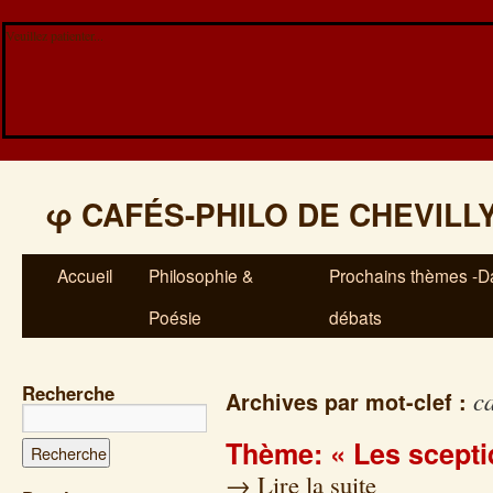
Veuillez patienter...
φ
CAFÉS-PHILO DE CHEVILL
Accueil
Philosophie &
Prochains thèmes -Da
Poésie
débats
Recherche
c
Archives par mot-clef :
Thème: « Les scepti
→
Lire la suite