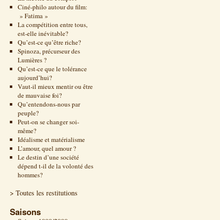
Ciné-philo autour du film:
» Fatima »
La compétition entre tous,
est-elle inévitable?
Qu’est-ce qu’être riche?
Spinoza, précurseur des
Lumières ?
Qu’est-ce que le tolérance
aujourd’hui?
Vaut-il mieux mentir ou être
de mauvaise foi?
Qu’entendons-nous par
peuple?
Peut-on se changer soi-
même?
Idéalisme et matérialisme
L’amour, quel amour ?
Le destin d’une société
dépend t-il de la volonté des
hommes?
> Toutes les restitutions
Saisons