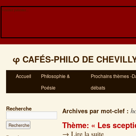
Veuillez patienter...
φ
CAFÉS-PHILO DE CHEVILL
Accueil
Philosophie &
Prochains thèmes -Da
Poésie
débats
Recherche
h
Archives par mot-clef :
Thème: « Les scepti
→
Lire la suite