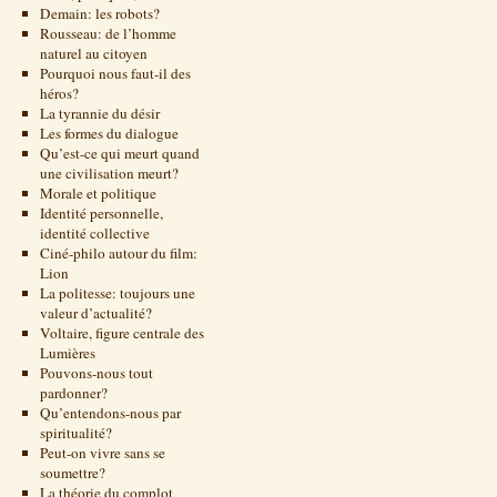
Demain: les robots?
Rousseau: de l’homme
naturel au citoyen
Pourquoi nous faut-il des
héros?
La tyrannie du désir
Les formes du dialogue
Qu’est-ce qui meurt quand
une civilisation meurt?
Morale et politique
Identité personnelle,
identité collective
Ciné-philo autour du film:
Lion
La politesse: toujours une
valeur d’actualité?
Voltaire, figure centrale des
Lumières
Pouvons-nous tout
pardonner?
Qu’entendons-nous par
spiritualité?
Peut-on vivre sans se
soumettre?
La théorie du complot