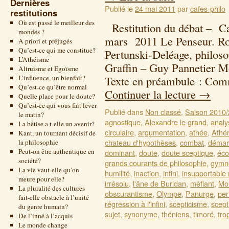
Dernières
Publié le
24 mai 2011
par
cafes-philo
restitutions
Où est passé le meilleur des
Restitution du débat – Ca
mondes ?
mars 2011 Le Penseur. Ro
A priori et préjugés
Qu’est-ce qui me constitue?
Pertunski-Deléage, philoso
L’Athéisme
Graffin – Guy Pannetier 
Altruisme et Egoïsme
L’influence, un bienfait?
Texte en préambule : Com
Qu’est-ce qu’être normal
Continuer la lecture
→
Quelle place pour le doute?
Qu’est-ce qui vous fait lever
Publié dans
Non classé
,
Saison 2010
le matin?
agnostique
,
Alexandre le grand
,
analy
La bêtise a t-elle un avenir?
circulaire
,
argumentation
,
athée
,
Athé
Kant, un tournant décisif de
chateau d'hypothèses
,
combat
,
démarc
la philosophie
Peut-on être authentique en
dominant
,
doute
,
doute sceptique
,
éco
société?
grands courants de philosophie
,
gymn
La vie vaut-elle qu’on
humilité
,
inaction
,
infini
,
insupportable
meure pour elle?
irrésolu
,
l'âne de Buridan
,
méfiant
,
Mol
La pluralité des cultures
obscurantisme
,
Olympe
,
Panurge
,
per
fait-elle obstacle à l’unité
régression à l'infini
,
scepticisme
,
scept
du genre humain?
sujet
,
synonyme
,
théniens
,
timoré
,
tro
De l’inné à l’acquis
Le monde change