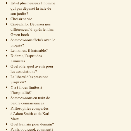
Est-il plus heureux l’homme
qui pas dépassé la haie de
son jardin?
Choisir sa vie
Ciné-philo: Dépasser nos
différences? d’après le film:
Green book
Sommes-nous fâchés avec le
progrès?
Le moi est-il haïssable?
Diderot, l’esprit des
Lumières
Quel rôle, quel avenir pour
les associations?
La liberté d’expression:
jusqu’où?
Y a t-il des limites à
l’hospitalité?
Sommes-nous en train de
perdre connaissances
Philosophies comparées
d’Adam Smith et de Karl
Marx
Quel humain pour demain?
Punir, pourquoi, comment?