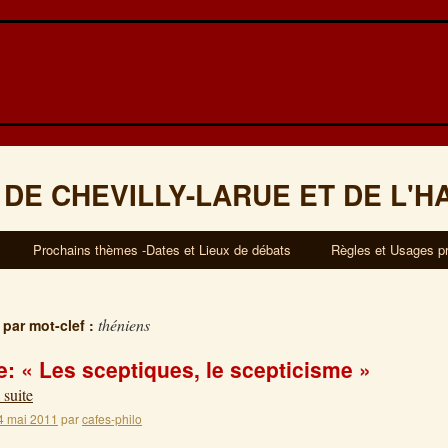
 DE CHEVILLY-LARUE ET DE L'H
Prochains thèmes -Dates et Lieux de débats
Règles et Usages p
théniens
 par mot-clef :
: « Les sceptiques, le scepticisme »
 suite
4 mai 2011
par
cafes-philo