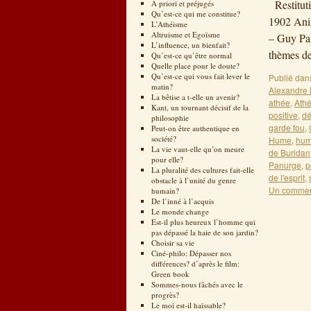
Restituti
A priori et préjugés
Qu’est-ce qui me constitue?
1902 Anim
L’Athéisme
Altruisme et Egoïsme
– Guy Pa
L’influence, un bienfait?
thèmes d
Qu’est-ce qu’être normal
Quelle place pour le doute?
Qu’est-ce qui vous fait lever le
Publié dan
matin?
Alexandre 
La bêtise a t-elle un avenir?
athée
,
Ath
Kant, un tournant décisif de la
positive
,
dé
philosophie
garde fou
,
Peut-on être authentique en
société?
Hume
,
humi
La vie vaut-elle qu’on meure
de Buridan
pour elle?
Panurge
,
p
La pluralité des cultures fait-elle
de l'esprit
,
obstacle à l’unité du genre
Un commen
humain?
De l’inné à l’acquis
Le monde change
Est-il plus heureux l’homme qui
pas dépassé la haie de son jardin?
Choisir sa vie
Ciné-philo: Dépasser nos
différences? d’après le film:
Green book
Sommes-nous fâchés avec le
progrès?
Le moi est-il haïssable?