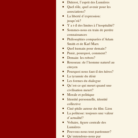
Diderot, l’esprit des Lumières
Quel rôle, quel avenir pour les
associations?
La liberté d’expression:
jusqu’où?
Y a t-il des limites à l’hospitalité?
Sommes-nous en train de perdre
connaissances
Philosophies comparées d’Adam
Smith et de Karl Marx
Quel humain pour demain?
Punir, pourquoi, comment?
Demain: les robots?
Rousseau: de l’homme naturel au
citoyen
Pourquoi nous faut-il des héros?
La tyrannie du désir
Les formes du dialogue
Qu’est-ce qui meurt quand une
civilisation meurt?
Morale et politique
Identité personnelle, identité
collective
Ciné-philo autour du film: Lion
La politesse: toujours une valeur
d’actualité?
Voltaire, figure centrale des
Lumières
Pouvons-nous tout pardonner?
Qu’entendons-nous par