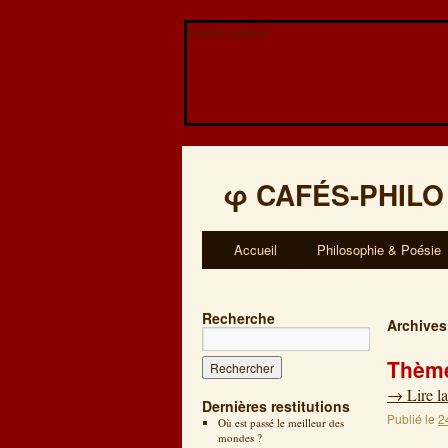
Veuillez patienter...
φ
CAFÉS-PHILO
Accueil
Philosophie & Poésie
Recherche
Archives
Thème
→
Lire la
Dernières restitutions
Publié le
2
Où est passé le meilleur des
mondes ?