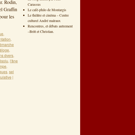
r. Rodin,
Carassus
l Graffin
Le café-philo de Montargis
Le théâtre et cinéma – Centre
our les
culturel André malraux
Rencontres, et débats autrement
–Britt et Christian.
ue
,
tation
,
émarche
éloge
,
ns dvers
,
résolu
,
l'âne
mpe
,
iques
,
sel
culative
|