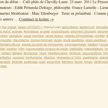
on du débat – Café-philo de Chevilly-Larue. 23 mars 2011 Le Penseu
ateurs : Edith Pertunski-Deléage, philosophe. France Laruelle – Lione
nnetier Modérateur : Marc Ellenberger Texte en préambule : Comme p
es années …
Continuer la lecture
→
s
Non classé
,
Saison 2010/2011
|
Marqué avec
absolutisme
,
abstiens-toi
,
agnostiq
le grand
,
analyse
,
Animateurs
,
anxiété
,
anxiolictiques
,
argument circulaire
,
argumen
éniens
,
caricature
,
cause première
,
cercle vicieux
,
chateau d'hypothèses
,
combat
,
d
mocratie
,
discordance
,
dogme dominant
,
doute
,
doute sceptique
,
école sceptique
,
Giordano Bruno
,
grands courants de philosophie
,
gymnosophistes
,
hésitant
,
horizo
lité
,
inaction
,
infini
,
insupportable morsure du doute
,
intelligible
,
interprétations
,
ir
,
méfiant
,
Molière
,
Montaigne
,
néant
,
négationnisme
,
nihilisme
,
obscurantisme
,
Oly
erfection
,
pourquoi
,
pyrrhonisme
,
rébellion
,
régression à l'infini
,
scepticisme
,
scept
sensible
,
sérénité
,
soutenace
,
sujet
,
synonyme
,
théniens
,
timoré
,
tropes
,
Vérité spé
taire