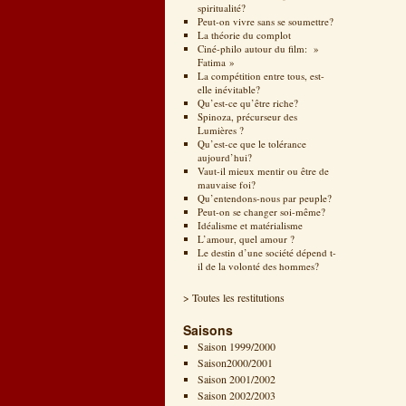
spiritualité?
Peut-on vivre sans se soumettre?
La théorie du complot
Ciné-philo autour du film: »
Fatima »
La compétition entre tous, est-
elle inévitable?
Qu’est-ce qu’être riche?
Spinoza, précurseur des
Lumières ?
Qu’est-ce que le tolérance
aujourd’hui?
Vaut-il mieux mentir ou être de
mauvaise foi?
Qu’entendons-nous par peuple?
Peut-on se changer soi-même?
Idéalisme et matérialisme
L’amour, quel amour ?
Le destin d’une société dépend t-
il de la volonté des hommes?
> Toutes les restitutions
Saisons
Saison 1999/2000
Saison2000/2001
Saison 2001/2002
Saison 2002/2003