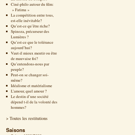
Ciné-philo autour du film:
» Fatima »
La compétition entre tous,
est-elle inévitable?
Qu’est-ce qu’être riche?
Spinoza, précurseur des
Lumières ?
Qu’est-ce que le tolérance
aujourd’hui?
Vaut-il mieux mentir ou être
de mauvaise foi?
Qu’entendons-nous par
peuple?
Peut-on se changer soi-
même?
Idéalisme et matérialisme
L’amour, quel amour ?
Le destin d’une société
dépend t-il de la volonté des
hommes?
> Toutes les restitutions
Saisons