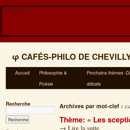
Veuillez patienter...
φ
CAFÉS-PHILO DE CHEVILL
Accueil
Philosophie &
Prochains thèmes -Da
Poésie
débats
Recherche
c
Archives par mot-clef :
Thème: « Les scepti
→
Lire la suite