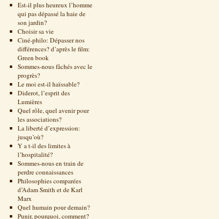
Est-il plus heureux l’homme
qui pas dépassé la haie de
son jardin?
Choisir sa vie
Ciné-philo: Dépasser nos
différences? d’après le film:
Green book
Sommes-nous fâchés avec le
progrès?
Le moi est-il haïssable?
Diderot, l’esprit des
Lumières
Quel rôle, quel avenir pour
les associations?
La liberté d’expression:
jusqu’où?
Y a t-il des limites à
l’hospitalité?
Sommes-nous en train de
perdre connaissances
Philosophies comparées
d’Adam Smith et de Karl
Marx
Quel humain pour demain?
Punir, pourquoi, comment?