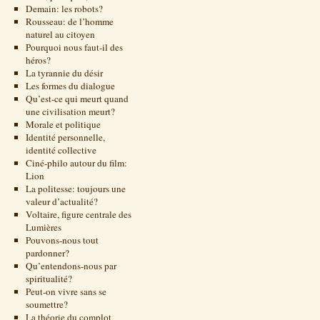
Demain: les robots?
Rousseau: de l’homme
naturel au citoyen
Pourquoi nous faut-il des
héros?
La tyrannie du désir
Les formes du dialogue
Qu’est-ce qui meurt quand
une civilisation meurt?
Morale et politique
Identité personnelle,
identité collective
Ciné-philo autour du film:
Lion
La politesse: toujours une
valeur d’actualité?
Voltaire, figure centrale des
Lumières
Pouvons-nous tout
pardonner?
Qu’entendons-nous par
spiritualité?
Peut-on vivre sans se
soumettre?
La théorie du complot