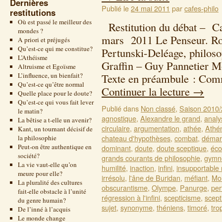
Dernières
Publié le
24 mai 2011
par
cafes-philo
restitutions
Où est passé le meilleur des
Restitution du débat – Ca
mondes ?
mars 2011 Le Penseur. Ro
A priori et préjugés
Qu’est-ce qui me constitue?
Pertunski-Deléage, philoso
L’Athéisme
Graffin – Guy Pannetier 
Altruisme et Egoïsme
L’influence, un bienfait?
Texte en préambule : Com
Qu’est-ce qu’être normal
Continuer la lecture
→
Quelle place pour le doute?
Qu’est-ce qui vous fait lever
Publié dans
Non classé
,
Saison 2010
le matin?
agnostique
,
Alexandre le grand
,
analy
La bêtise a t-elle un avenir?
circulaire
,
argumentation
,
athée
,
Athé
Kant, un tournant décisif de
chateau d'hypothèses
,
combat
,
démarc
la philosophie
Peut-on être authentique en
dominant
,
doute
,
doute sceptique
,
éco
société?
grands courants de philosophie
,
gymn
La vie vaut-elle qu’on
humilité
,
inaction
,
infini
,
insupportable
meure pour elle?
irrésolu
,
l'âne de Buridan
,
méfiant
,
Mol
La pluralité des cultures
obscurantisme
,
Olympe
,
Panurge
,
per
fait-elle obstacle à l’unité
régression à l'infini
,
scepticisme
,
scept
du genre humain?
sujet
,
synonyme
,
théniens
,
timoré
,
tro
De l’inné à l’acquis
Le monde change