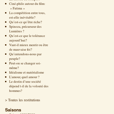
Ciné-philo autour du film:
» Fatima »
La compétition entre tous,
est-elle inévitable?
Qu’est-ce qu’être riche?
Spinoza, précurseur des
Lumières ?
Qu’est-ce que le tolérance
aujourd’hui?
Vaut-il mieux mentir ou être
de mauvaise foi?
Qu’entendons-nous par
peuple?
Peut-on se changer soi-
même?
Idéalisme et matérialisme
L’amour, quel amour ?
Le destin d’une société
dépend t-il de la volonté des
hommes?
> Toutes les restitutions
Saisons