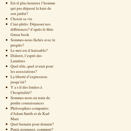
Est-il plus heureux l’homme
qui pas dépassé la haie de
son jardin?
Choisir sa vie
Ciné-philo: Dépasser nos
différences? d’après le film:
Green book
Sommes-nous fâchés avec le
progrès?
Le moi est-il haïssable?
Diderot, l’esprit des
Lumières
Quel rôle, quel avenir pour
les associations?
La liberté d’expression:
jusqu’où?
Y a t-il des limites à
l’hospitalité?
Sommes-nous en train de
perdre connaissances
Philosophies comparées
d’Adam Smith et de Karl
Marx
Quel humain pour demain?
Punir, pourquoi, comment?