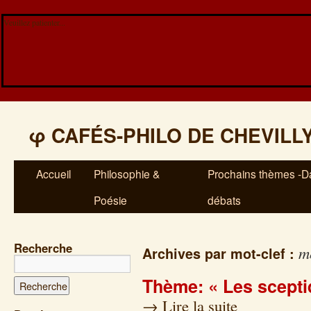
Veuillez patienter...
φ
CAFÉS-PHILO DE CHEVILL
Accueil
Philosophie &
Prochains thèmes -Da
Poésie
débats
Recherche
m
Archives par mot-clef :
Thème: « Les scepti
→
Lire la suite