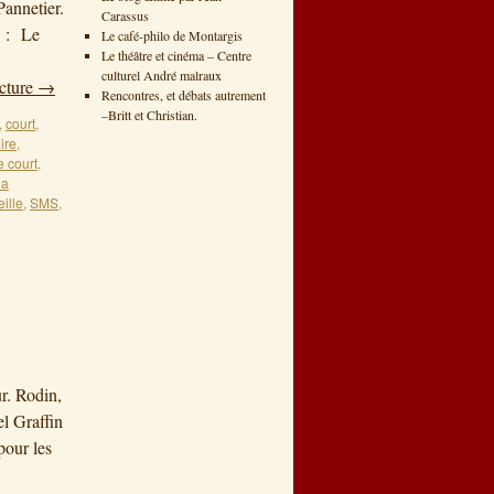
annetier.
Carassus
n : Le
Le café-philo de Montargis
Le théâtre et cinéma – Centre
culturel André malraux
ecture
→
Rencontres, et débats autrement
–Britt et Christian.
,
court
,
ire
,
e court
,
la
eille
,
SMS
,
r. Rodin,
l Graffin
our les