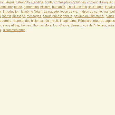
ion
,
Argus
,
café-philo
,
Candide
,
conte
,
contes philosophiques
,
conteur
,
dialoguer
,
doctriner
,
étude
,
génération
,
histoire
,
humanité
,
il était une fois
,
île d'utopie
,
Inquisi
ur
,
Introduction
,
la môme Néant
,
La nausée
,
leçon de vie
,
maison du conte
,
manipul
s
,
mentir
,
message
,
messages
,
parole philosophique
,
patrimoine immatériel
,
plaisir
querelle
,
raconter des histoires
,
récit
,
récits imaginaires
,
Réécricre
,
réparer
,
sagess
r
,
storrytelling
,
thèmes
,
Thomas More
,
tour d'ivoire
,
Unesco
,
voir de l'intérieur
,
vrais
s
|
3 commentaires