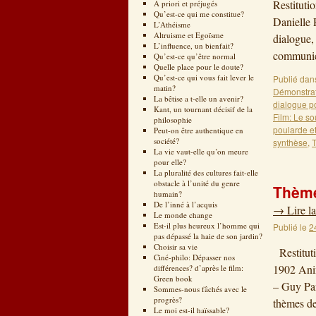
Restituti
A priori et préjugés
Qu’est-ce qui me constitue?
Danielle 
L’Athéisme
Altruisme et Egoïsme
dialogue,
L’influence, un bienfait?
communic
Qu’est-ce qu’être normal
Quelle place pour le doute?
Qu’est-ce qui vous fait lever le
Publié dan
matin?
Démonstrat
La bêtise a t-elle un avenir?
dialogue p
Kant, un tournant décisif de la
Film: Le so
philosophie
poularde e
Peut-on être authentique en
société?
synthèse
,
La vie vaut-elle qu’on meure
pour elle?
La pluralité des cultures fait-elle
obstacle à l’unité du genre
Thème
humain?
De l’inné à l’acquis
→
Lire la
Le monde change
Est-il plus heureux l’homme qui
Publié le
2
pas dépassé la haie de son jardin?
Choisir sa vie
Restituti
Ciné-philo: Dépasser nos
1902 Anim
différences? d’après le film:
Green book
– Guy Pa
Sommes-nous fâchés avec le
progrès?
thèmes d
Le moi est-il haïssable?