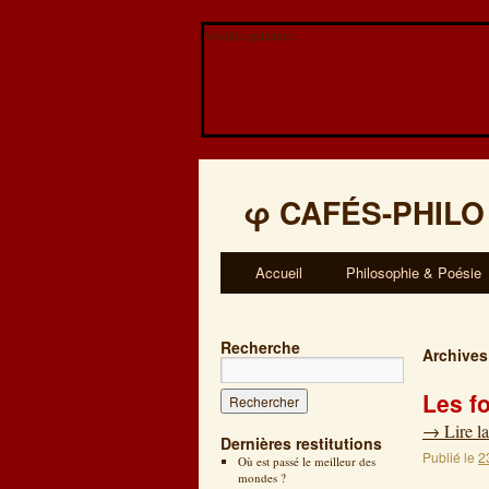
Veuillez patienter...
φ
CAFÉS-PHILO
Accueil
Philosophie & Poésie
Recherche
Archives
Les f
→
Lire la
Dernières restitutions
Publié le
2
Où est passé le meilleur des
mondes ?