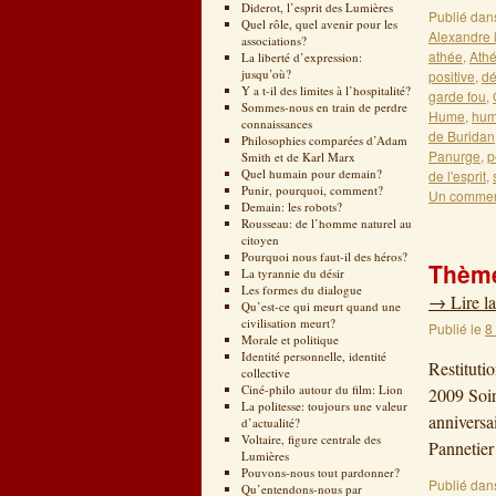
Diderot, l’esprit des Lumières
Publié dan
Quel rôle, quel avenir pour les
Alexandre 
associations?
athée
,
Ath
La liberté d’expression:
jusqu’où?
positive
,
dé
Y a t-il des limites à l’hospitalité?
garde fou
,
Sommes-nous en train de perdre
Hume
,
humi
connaissances
de Buridan
Philosophies comparées d’Adam
Panurge
,
p
Smith et de Karl Marx
Quel humain pour demain?
de l'esprit
,
Punir, pourquoi, comment?
Un commen
Demain: les robots?
Rousseau: de l’homme naturel au
citoyen
Pourquoi nous faut-il des héros?
Thème
La tyrannie du désir
Les formes du dialogue
→
Lire la
Qu’est-ce qui meurt quand une
civilisation meurt?
Publié le
8
Morale et politique
Identité personnelle, identité
Restituti
collective
Ciné-philo autour du film: Lion
2009 Soir
La politesse: toujours une valeur
anniversa
d’actualité?
Voltaire, figure centrale des
Pannetie
Lumières
Pouvons-nous tout pardonner?
Publié dan
Qu’entendons-nous par