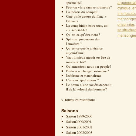
argumentat
spiritualité?
Peut-on vivre sans se soumettre?
cynique
,
en
La théorie du complot
interlocute
Ciné-philo autour du film: »
mensonge
Fatima »
prisonnier
,
La compétition entre tous, est-
se structure
elle inévitable?
Qu’est-ce qu’être riche?
mensonge
Spinoza, précurseur des
Lumières ?
Qu’est-ce que le tolérance
aujourd’hui?
Vaut-il mieux mentir ou être de
mauvaise foi?
Qu’entendons-nous par peuple?
Peut-on se changer soi-même?
Idéalisme et matérialisme
L’amour, quel amour ?
Le destin d’une société dépend t-
il de la volonté des hommes?
> Toutes les restitutions
Saisons
Saison 1999/2000
Saison2000/2001
Saison 2001/2002
Saison 2002/2003