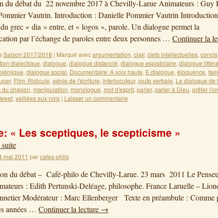
on du débat du 22 novembre 2017 à Chevilly-Larue Animateurs : Guy P
Pommier Vautrin. Introduction : Danielle Pommier Vautrin Introductio
 du grec « dia » entre, et « logos », parole. Un dialogue permet la
ation par l’échange de paroles entre deux personnes …
Continuer la l
s
Saison 2017/2018
|
Marqué avec
argumentation
,
clair
,
clefs intellectuelles
,
concis
ion dialectique
,
dialogue
,
dialogue distancié
,
dialogue espistolaire
,
dialogue littéra
olémique
,
dialogue social
,
Documentaire: A voix haute
,
E.dialogue
,
éloquence
,
fair
uper
,
Film: Ridicule
,
génie de l'écriture
,
interlocuteur
,
joute verbale
,
Le dialoque de 
t du chapon
,
manipulation
,
monologue
,
mot d'esprit
,
parler
,
parler à Dieu
,
prêter l'or
Tweet
,
veillées aux noix
|
Laisser un commentaire
: « Les sceptiques, le scepticisme »
 suite
4 mai 2011
par
cafes-philo
on du débat – Café-philo de Chevilly-Larue. 23 mars 2011 Le Penseu
ateurs : Edith Pertunski-Deléage, philosophe. France Laruelle – Lione
nnetier Modérateur : Marc Ellenberger Texte en préambule : Comme p
es années …
Continuer la lecture
→