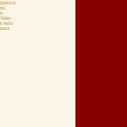
Diogène le
tion
,
er
,
,
Platon
,
e
,
savoir
,
 beaux