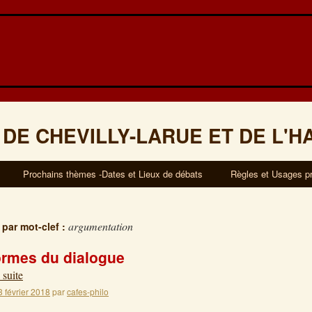
 DE CHEVILLY-LARUE ET DE L'H
Prochains thèmes -Dates et Lieux de débats
Règles et Usages p
argumentation
 par mot-clef :
ormes du dialogue
 suite
3 février 2018
par
cafes-philo