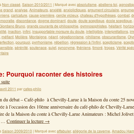
s
Non classé
,
Saison 2010/2011
|
Marqué avec
absolutisme
,
abstiens-toi
,
agnostiq
le grand
,
analyse
,
Animateurs
,
anxiété
,
anxiolictiques
,
argument circulaire
,
argumen
éniens
,
caricature
,
cause première
,
cercle vicieux
,
chateau d'hypothèses
,
combat
,
d
mocratie
,
discordance
,
dogme dominant
,
doute
,
doute sceptique
,
école sceptique
,
Giordano Bruno
,
grands courants de philosophie
,
gymnosophistes
,
hésitant
,
horizo
lité
,
inaction
,
infini
,
insupportable morsure du doute
,
intelligible
,
interprétations
,
ir
,
méfiant
,
Molière
,
Montaigne
,
néant
,
négationnisme
,
nihilisme
,
obscurantisme
,
Oly
erfection
,
pourquoi
,
pyrrhonisme
,
rébellion
,
régression à l'infini
,
scepticisme
,
scept
sensible
,
sérénité
,
soutenace
,
sujet
,
synonyme
,
théniens
,
timoré
,
tropes
,
Vérité spé
taire
: Pourquoi raconter des histoires
 suite
 avril 2011
par
cafes-philo
on du débat – Café-philo à Chevilly-Larue à la Maison du conte 25 no
ée à l’occasion des 10ème anniversaire du café-philo de Chevilly-Lar
ire de la Maison du conte à Chevilly-Larue Animateurs : Michel Jolivet
r …
Continuer la lecture
→
s
Saison 2009/2010
|
Marqué avec
affabuler
,
allégorie de la caverne
,
Amadou Ham