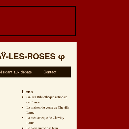
AŸ-LES-ROSES
φ
résidant aux débats
Contact
Liens
Gallica Bibliothèque nationale
de France
La maison du conte de Chevilly-
Larue
La médiathèque de Chevilly-
Larue
Le blog animé par Jean