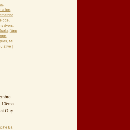
ue
,
tation
,
émarche
éloge
,
ns dvers
,
résolu
,
l'âne
mpe
,
iques
,
sel
culative
|
vembre
ue 10ème
 et Guy
pâté Bâ
,