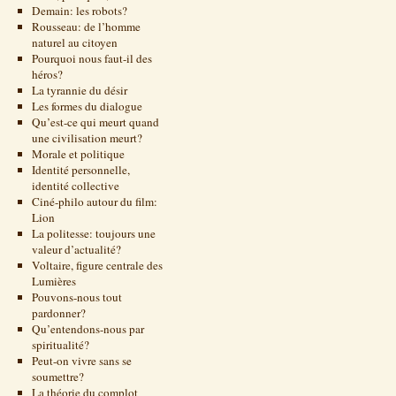
Demain: les robots?
Rousseau: de l’homme
naturel au citoyen
Pourquoi nous faut-il des
héros?
La tyrannie du désir
Les formes du dialogue
Qu’est-ce qui meurt quand
une civilisation meurt?
Morale et politique
Identité personnelle,
identité collective
Ciné-philo autour du film:
Lion
La politesse: toujours une
valeur d’actualité?
Voltaire, figure centrale des
Lumières
Pouvons-nous tout
pardonner?
Qu’entendons-nous par
spiritualité?
Peut-on vivre sans se
soumettre?
La théorie du complot