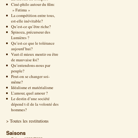
Ciné-philo autour du film:
» Fatima »
La compétition entre tous,
est-elle inévitable?
Qu’est-ce qu’être riche?
Spinoza, précurseur des
Lumières ?
Qu’est-ce que le tolérance
aujourd’hui?
Vaut-il mieux mentir ou être
de mauvaise foi?
Qu’entendons-nous par
peuple?
Peut-on se changer soi-
même?
Idéalisme et matérialisme
L’amour, quel amour ?
Le destin d’une société
dépend t-il de la volonté des
hommes?
> Toutes les restitutions
Saisons