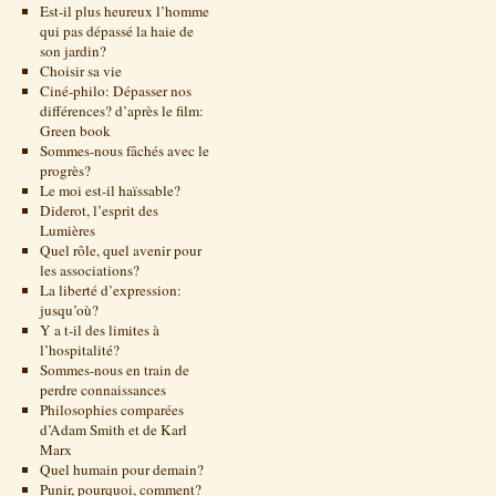
Est-il plus heureux l’homme
qui pas dépassé la haie de
son jardin?
Choisir sa vie
Ciné-philo: Dépasser nos
différences? d’après le film:
Green book
Sommes-nous fâchés avec le
progrès?
Le moi est-il haïssable?
Diderot, l’esprit des
Lumières
Quel rôle, quel avenir pour
les associations?
La liberté d’expression:
jusqu’où?
Y a t-il des limites à
l’hospitalité?
Sommes-nous en train de
perdre connaissances
Philosophies comparées
d’Adam Smith et de Karl
Marx
Quel humain pour demain?
Punir, pourquoi, comment?