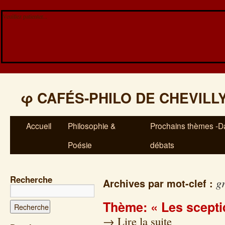
Veuillez patienter...
φ
CAFÉS-PHILO DE CHEVILL
Accueil
Philosophie &
Prochains thèmes -Da
Poésie
débats
Recherche
g
Archives par mot-clef :
Thème: « Les scepti
→
Lire la suite