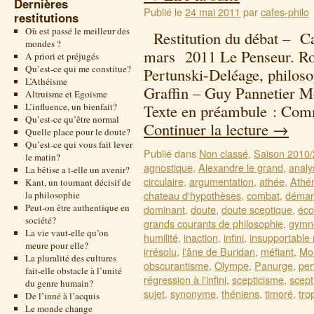
Dernières
Publié le
24 mai 2011
par
cafes-philo
restitutions
Où est passé le meilleur des
Restitution du débat – Ca
mondes ?
mars 2011 Le Penseur. Ro
A priori et préjugés
Qu’est-ce qui me constitue?
Pertunski-Deléage, philoso
L’Athéisme
Graffin – Guy Pannetier 
Altruisme et Egoïsme
L’influence, un bienfait?
Texte en préambule : Com
Qu’est-ce qu’être normal
Continuer la lecture
→
Quelle place pour le doute?
Qu’est-ce qui vous fait lever
Publié dans
Non classé
,
Saison 2010
le matin?
agnostique
,
Alexandre le grand
,
analy
La bêtise a t-elle un avenir?
circulaire
,
argumentation
,
athée
,
Athé
Kant, un tournant décisif de
chateau d'hypothèses
,
combat
,
démarc
la philosophie
Peut-on être authentique en
dominant
,
doute
,
doute sceptique
,
éco
société?
grands courants de philosophie
,
gymn
La vie vaut-elle qu’on
humilité
,
inaction
,
infini
,
insupportable
meure pour elle?
irrésolu
,
l'âne de Buridan
,
méfiant
,
Mol
La pluralité des cultures
obscurantisme
,
Olympe
,
Panurge
,
per
fait-elle obstacle à l’unité
régression à l'infini
,
scepticisme
,
scept
du genre humain?
sujet
,
synonyme
,
théniens
,
timoré
,
tro
De l’inné à l’acquis
Le monde change