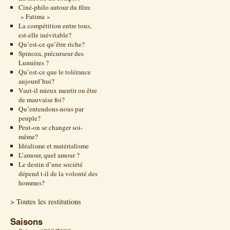
Ciné-philo autour du film:
» Fatima »
La compétition entre tous,
est-elle inévitable?
Qu’est-ce qu’être riche?
Spinoza, précurseur des
Lumières ?
Qu’est-ce que le tolérance
aujourd’hui?
Vaut-il mieux mentir ou être
de mauvaise foi?
Qu’entendons-nous par
peuple?
Peut-on se changer soi-
même?
Idéalisme et matérialisme
L’amour, quel amour ?
Le destin d’une société
dépend t-il de la volonté des
hommes?
> Toutes les restitutions
Saisons