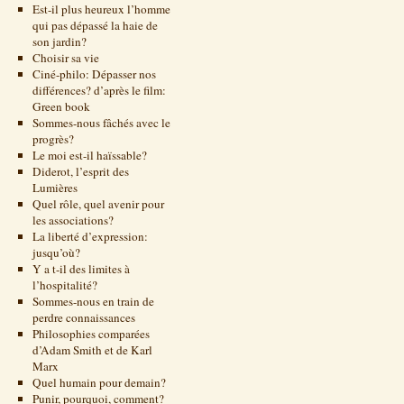
Est-il plus heureux l’homme
qui pas dépassé la haie de
son jardin?
Choisir sa vie
Ciné-philo: Dépasser nos
différences? d’après le film:
Green book
Sommes-nous fâchés avec le
progrès?
Le moi est-il haïssable?
Diderot, l’esprit des
Lumières
Quel rôle, quel avenir pour
les associations?
La liberté d’expression:
jusqu’où?
Y a t-il des limites à
l’hospitalité?
Sommes-nous en train de
perdre connaissances
Philosophies comparées
d’Adam Smith et de Karl
Marx
Quel humain pour demain?
Punir, pourquoi, comment?