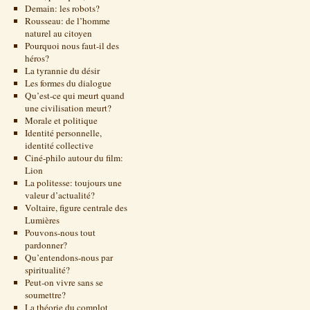
Demain: les robots?
Rousseau: de l’homme
naturel au citoyen
Pourquoi nous faut-il des
héros?
La tyrannie du désir
Les formes du dialogue
Qu’est-ce qui meurt quand
une civilisation meurt?
Morale et politique
Identité personnelle,
identité collective
Ciné-philo autour du film:
Lion
La politesse: toujours une
valeur d’actualité?
Voltaire, figure centrale des
Lumières
Pouvons-nous tout
pardonner?
Qu’entendons-nous par
spiritualité?
Peut-on vivre sans se
soumettre?
La théorie du complot