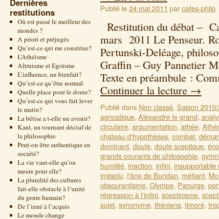
Dernières
Publié le
24 mai 2011
par
cafes-philo
restitutions
Où est passé le meilleur des
Restitution du débat – Ca
mondes ?
mars 2011 Le Penseur. Ro
A priori et préjugés
Qu’est-ce qui me constitue?
Pertunski-Deléage, philoso
L’Athéisme
Graffin – Guy Pannetier 
Altruisme et Egoïsme
L’influence, un bienfait?
Texte en préambule : Com
Qu’est-ce qu’être normal
Continuer la lecture
→
Quelle place pour le doute?
Qu’est-ce qui vous fait lever
Publié dans
Non classé
,
Saison 2010
le matin?
agnostique
,
Alexandre le grand
,
analy
La bêtise a t-elle un avenir?
circulaire
,
argumentation
,
athée
,
Athé
Kant, un tournant décisif de
chateau d'hypothèses
,
combat
,
démarc
la philosophie
Peut-on être authentique en
dominant
,
doute
,
doute sceptique
,
éco
société?
grands courants de philosophie
,
gymn
La vie vaut-elle qu’on
humilité
,
inaction
,
infini
,
insupportable
meure pour elle?
irrésolu
,
l'âne de Buridan
,
méfiant
,
Mol
La pluralité des cultures
obscurantisme
,
Olympe
,
Panurge
,
per
fait-elle obstacle à l’unité
régression à l'infini
,
scepticisme
,
scept
du genre humain?
sujet
,
synonyme
,
théniens
,
timoré
,
tro
De l’inné à l’acquis
Le monde change