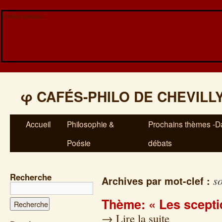
Veuillez patienter...
φ
CAFÉS-PHILO DE CHEVILL
Accueil
Philosophie &
Prochains thèmes -Da
Poésie
débats
Recherche
s
Archives par mot-clef :
Thème: « Les scepti
→
Lire la suite