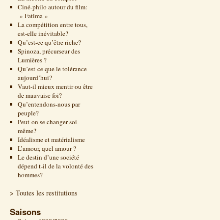
Ciné-philo autour du film:
» Fatima »
La compétition entre tous,
est-elle inévitable?
Qu’est-ce qu’être riche?
Spinoza, précurseur des
Lumières ?
Qu’est-ce que le tolérance
aujourd’hui?
Vaut-il mieux mentir ou être
de mauvaise foi?
Qu’entendons-nous par
peuple?
Peut-on se changer soi-
même?
Idéalisme et matérialisme
L’amour, quel amour ?
Le destin d’une société
dépend t-il de la volonté des
hommes?
> Toutes les restitutions
Saisons