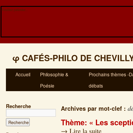
Veuillez patienter...
φ
CAFÉS-PHILO DE CHEVILL
Accueil
Philosophie &
Prochains thèmes -Da
Poésie
débats
Recherche
d
Archives par mot-clef :
Thème: « Les scepti
→
Lire la suite