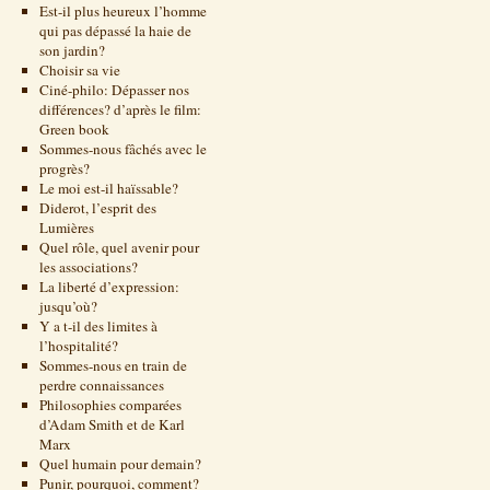
Est-il plus heureux l’homme
qui pas dépassé la haie de
son jardin?
Choisir sa vie
Ciné-philo: Dépasser nos
différences? d’après le film:
Green book
Sommes-nous fâchés avec le
progrès?
Le moi est-il haïssable?
Diderot, l’esprit des
Lumières
Quel rôle, quel avenir pour
les associations?
La liberté d’expression:
jusqu’où?
Y a t-il des limites à
l’hospitalité?
Sommes-nous en train de
perdre connaissances
Philosophies comparées
d’Adam Smith et de Karl
Marx
Quel humain pour demain?
Punir, pourquoi, comment?