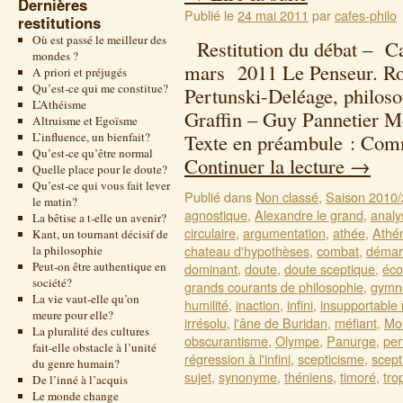
Dernières
Publié le
24 mai 2011
par
cafes-philo
restitutions
Où est passé le meilleur des
Restitution du débat – Ca
mondes ?
mars 2011 Le Penseur. Ro
A priori et préjugés
Qu’est-ce qui me constitue?
Pertunski-Deléage, philoso
L’Athéisme
Graffin – Guy Pannetier 
Altruisme et Egoïsme
L’influence, un bienfait?
Texte en préambule : Com
Qu’est-ce qu’être normal
Continuer la lecture
→
Quelle place pour le doute?
Qu’est-ce qui vous fait lever
Publié dans
Non classé
,
Saison 2010
le matin?
agnostique
,
Alexandre le grand
,
analy
La bêtise a t-elle un avenir?
circulaire
,
argumentation
,
athée
,
Athé
Kant, un tournant décisif de
chateau d'hypothèses
,
combat
,
démarc
la philosophie
Peut-on être authentique en
dominant
,
doute
,
doute sceptique
,
éco
société?
grands courants de philosophie
,
gymn
La vie vaut-elle qu’on
humilité
,
inaction
,
infini
,
insupportable
meure pour elle?
irrésolu
,
l'âne de Buridan
,
méfiant
,
Mol
La pluralité des cultures
obscurantisme
,
Olympe
,
Panurge
,
per
fait-elle obstacle à l’unité
régression à l'infini
,
scepticisme
,
scept
du genre humain?
sujet
,
synonyme
,
théniens
,
timoré
,
tro
De l’inné à l’acquis
Le monde change