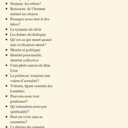
Demain: les robots?
Rousseau: de l’homme
naturel au citoyen
Pourquoi nous faut-il des
héros?
La tyrannie du désir
Les formes du dialogue
Qu’est-ce qui meurt quand
une civilisation meurt?
Morale et politique
Identité personnelle,
identité collective
Ciné-philo autour du film:
Lion
La politesse: toujours une
valeur d’actualité?
Voltaire, figure centrale des
Lumières
Pouvons-nous tout
pardonner?
Qu’entendons-nous par
spiritualité?
Peut-on vivre sans se
soumettre?
La théorie du complot