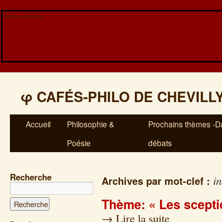
Veuillez patienter...
φ
CAFÉS-PHILO DE CHEVILL
Accueil
Philosophie &
Prochains thèmes -Da
Poésie
débats
Recherche
in
Archives par mot-clef :
Thème: « Les scepti
→
Lire la suite