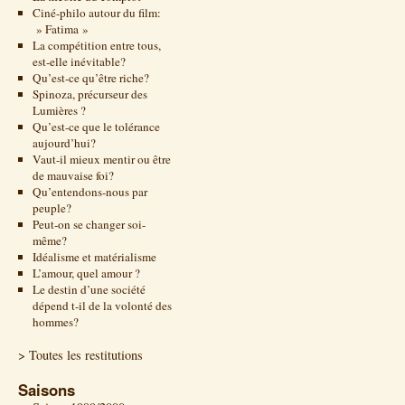
Ciné-philo autour du film:
» Fatima »
La compétition entre tous,
est-elle inévitable?
Qu’est-ce qu’être riche?
Spinoza, précurseur des
Lumières ?
Qu’est-ce que le tolérance
aujourd’hui?
Vaut-il mieux mentir ou être
de mauvaise foi?
Qu’entendons-nous par
peuple?
Peut-on se changer soi-
même?
Idéalisme et matérialisme
L’amour, quel amour ?
Le destin d’une société
dépend t-il de la volonté des
hommes?
> Toutes les restitutions
Saisons