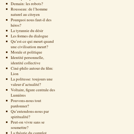
Demain: les robots?
Rousseau: de l’homme
naturel au citoyen
Pourquoi nous faut-il des
héros?
La tyrannie du désir
Les formes du dialogue
Qu’est-ce qui meurt quand
une civilisation meurt?
Morale et politique
Identité personnelle,
identité collective
Ciné-philo autour du film:
Lion
La politesse: toujours une
valeur d’actualité?
Voltaire, figure centrale des
Lumières
Pouvons-nous tout
pardonner?
Qu’entendons-nous par
spiritualité?
Peut-on vivre sans se
soumettre?
La théorie du complot