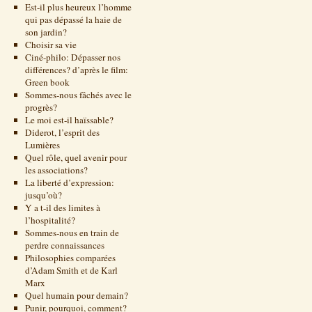
Est-il plus heureux l’homme
qui pas dépassé la haie de
son jardin?
Choisir sa vie
Ciné-philo: Dépasser nos
différences? d’après le film:
Green book
Sommes-nous fâchés avec le
progrès?
Le moi est-il haïssable?
Diderot, l’esprit des
Lumières
Quel rôle, quel avenir pour
les associations?
La liberté d’expression:
jusqu’où?
Y a t-il des limites à
l’hospitalité?
Sommes-nous en train de
perdre connaissances
Philosophies comparées
d’Adam Smith et de Karl
Marx
Quel humain pour demain?
Punir, pourquoi, comment?