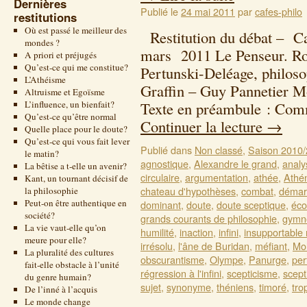
Dernières
Publié le
24 mai 2011
par
cafes-philo
restitutions
Où est passé le meilleur des
Restitution du débat – Ca
mondes ?
mars 2011 Le Penseur. Ro
A priori et préjugés
Qu’est-ce qui me constitue?
Pertunski-Deléage, philoso
L’Athéisme
Graffin – Guy Pannetier 
Altruisme et Egoïsme
L’influence, un bienfait?
Texte en préambule : Com
Qu’est-ce qu’être normal
Continuer la lecture
→
Quelle place pour le doute?
Qu’est-ce qui vous fait lever
Publié dans
Non classé
,
Saison 2010
le matin?
agnostique
,
Alexandre le grand
,
analy
La bêtise a t-elle un avenir?
circulaire
,
argumentation
,
athée
,
Athé
Kant, un tournant décisif de
chateau d'hypothèses
,
combat
,
démarc
la philosophie
Peut-on être authentique en
dominant
,
doute
,
doute sceptique
,
éco
société?
grands courants de philosophie
,
gymn
La vie vaut-elle qu’on
humilité
,
inaction
,
infini
,
insupportable
meure pour elle?
irrésolu
,
l'âne de Buridan
,
méfiant
,
Mol
La pluralité des cultures
obscurantisme
,
Olympe
,
Panurge
,
per
fait-elle obstacle à l’unité
régression à l'infini
,
scepticisme
,
scept
du genre humain?
sujet
,
synonyme
,
théniens
,
timoré
,
tro
De l’inné à l’acquis
Le monde change