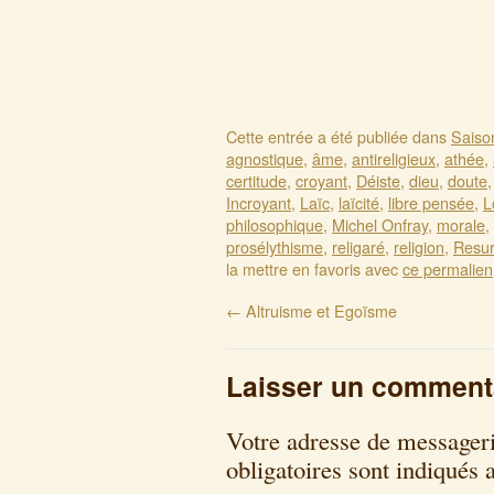
Cette entrée a été publiée dans
Saiso
agnostique
,
âme
,
antireligieux
,
athée
,
certitude
,
croyant
,
Déiste
,
dieu
,
doute
Incroyant
,
Laïc
,
laïcité
,
libre pensée
,
L
philosophique
,
Michel Onfray
,
morale
,
prosélythisme
,
religaré
,
religion
,
Resur
la mettre en favoris avec
ce permalien
←
Altruisme et Egoïsme
Laisser un comment
Votre adresse de messageri
obligatoires sont indiqués