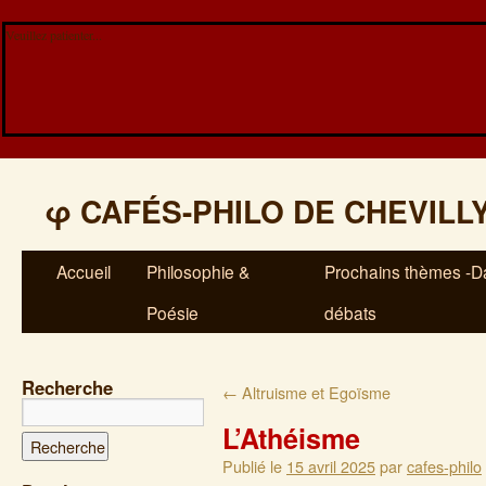
Veuillez patienter...
φ
CAFÉS-PHILO DE CHEVILL
Accueil
Philosophie &
Prochains thèmes -Da
Poésie
débats
Recherche
←
Altruisme et Egoïsme
L’Athéisme
Publié le
15 avril 2025
par
cafes-philo