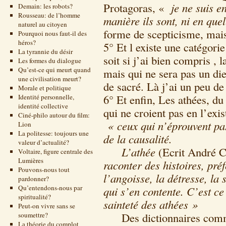
Protagoras, «
je ne suis e
Demain: les robots?
Rousseau: de l’homme
manière ils sont, ni en que
naturel au citoyen
forme de scepticisme, mais
Pourquoi nous faut-il des
héros?
5° Et l existe une catégori
La tyrannie du désir
soit si j’ai bien compris ,
Les formes du dialogue
Qu’est-ce qui meurt quand
mais qui ne sera pas un die
une civilisation meurt?
de sacré. Là j’ai un peu de
Morale et politique
6° Et enfin, Les athées, du
Identité personnelle,
identité collective
qui ne croient pas en l’exi
Ciné-philo autour du film:
« ceux qui n’éprouvent pas
Lion
La politesse: toujours une
de la causalité.
valeur d’actualité?
L’athée
(Ecrit André 
Voltaire, figure centrale des
Lumières
raconter des histoires, pré
Pouvons-nous tout
l’angoisse, la détresse, la s
pardonner?
Qu’entendons-nous par
qui s’en contente. C’est ce 
spiritualité?
sainteté des athées »
Peut-on vivre sans se
Des dictionnaires comme 
soumettre?
La théorie du complot