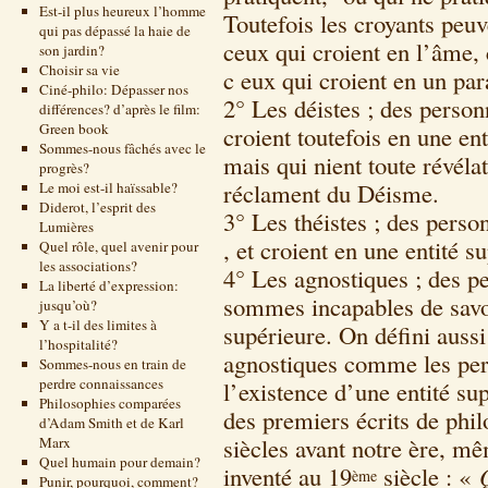
Est-il plus heureux l’homme
Toutefois les croyants peuve
qui pas dépassé la haie de
ceux qui croient en l’âme, 
son jardin?
Choisir sa vie
c eux qui croient en un par
Ciné-philo: Dépasser nos
2° Les déistes ; des person
différences? d’après le film:
Green book
croient toutefois en une e
Sommes-nous fâchés avec le
mais qui nient toute révélat
progrès?
réclament du Déisme.
Le moi est-il haïssable?
Diderot, l’esprit des
3° Les théistes ; des perso
Lumières
, et croient en une entité
Quel rôle, quel avenir pour
les associations?
4° Les agnostiques ; des p
La liberté d’expression:
sommes incapables de savoir
jusqu’où?
Y a t-il des limites à
supérieure. On défini aus
l’hospitalité?
agnostiques comme les pers
Sommes-nous en train de
perdre connaissances
l’existence d’une entité 
Philosophies comparées
des premiers écrits de phi
d’Adam Smith et de Karl
siècles avant notre ère, mêm
Marx
Quel humain pour demain?
inventé au 19
siècle : «
ème
Punir, pourquoi, comment?