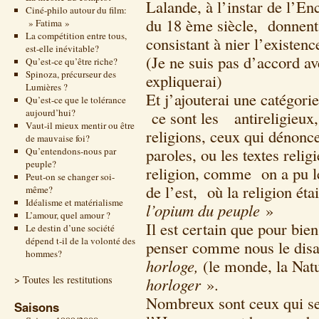
Lalande, à l’instar de l’E
Ciné-philo autour du film:
du 18 ème siècle, donnent
» Fatima »
La compétition entre tous,
consistant à nier l’existen
est-elle inévitable?
(Je ne suis pas d’accord av
Qu’est-ce qu’être riche?
Spinoza, précurseur des
expliquerai)
Lumières ?
Et j’ajouterai une catégori
Qu’est-ce que le tolérance
aujourd’hui?
ce sont les antireligieux,
Vaut-il mieux mentir ou être
religions, ceux qui dénon
de mauvaise foi?
paroles, ou les textes relig
Qu’entendons-nous par
peuple?
religion, comme on a pu le
Peut-on se changer soi-
de l’est, où la religion ét
même?
Idéalisme et matérialisme
l’opium du peuple
»
L’amour, quel amour ?
Il est certain que pour bien
Le destin d’une société
dépend t-il de la volonté des
penser comme nous le di
hommes?
horloge,
(le monde, la Nat
> Toutes les restitutions
horloger
».
Nombreux sont ceux qui se 
Saisons