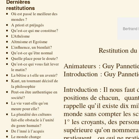
Dernières
restitutions
Où est passé le meilleur des
mondes ?
A priori et préjugés
Bertrand
Qu’est-ce qui me constitue?
L’Athéisme
Altruisme et Egoïsme
L’influence, un bienfait?
Restitution d
Qu’est-ce qu’être normal
Quelle place pour le doute?
Animateurs : Guy Panneti
Qu’est-ce qui vous fait lever
le matin?
Introduction : Guy Panneti
La bêtise a t-elle un avenir?
Kant, un tournant décisif de
la philosophie
Introduction : Il nous faut
Peut-on être authentique en
positions de chacun, quant
société?
La vie vaut-elle qu’on
rappelle qu’il existe dix mi
meure pour elle?
monde sans compter les sc
La pluralité des cultures
1° les croyants, des person
fait-elle obstacle à l’unité
du genre humain?
supérieure qu’on nommera D
De l’inné à l’acquis
pratiquent, ou qui ne prat
Le monde change