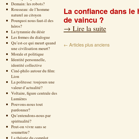
Demain: les robots?
La confiance dans le 
Rousseau: de l’homme
naturel au citoyen
de vaincu ?
Pourquoi nous faut-il des
héros?
→
Lire la suite
La tyrannie du désir
Les formes du dialogue
Qu’est-ce qui meurt quand
←
Articles plus anciens
une civilisation meurt?
Morale et politique
Identité personnelle,
identité collective
Ciné-philo autour du film:
Lion
La politesse: toujours une
valeur d’actualité?
Voltaire, figure centrale des
Lumières
Pouvons-nous tout
pardonner?
Qu’entendons-nous par
spiritualité?
Peut-on vivre sans se
soumettre?
La théorie du complot