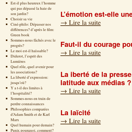
Est-il plus heureux l’homme
qui pas dépassé la haie de
L’émotion est-elle un
son jardin?
Choisir sa vie
→
Lire la suite
Ciné-philo: Dépasser nos
différences? d’après le film:
Green book
Sommes-nous fâchés avec le
Faut-il du courage po
progrès?
→
Lire la suite
Le moi est-il haïssable?
Diderot, l’esprit des
Lumières
Quel rôle, quel avenir pour
La iberté de la presse
les associations?
La liberté d’expression:
latitude aux médias ?
jusqu’où?
Y a t-il des limites à
→
Lire la suite
l’hospitalité?
Sommes-nous en train de
perdre connaissances
Philosophies comparées
La laïcité
d’Adam Smith et de Karl
→
Lire la suite
Marx
Quel humain pour demain?
Punir, pourquoi, comment?