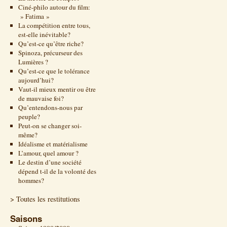
Ciné-philo autour du film:
» Fatima »
La compétition entre tous,
est-elle inévitable?
Qu’est-ce qu’être riche?
Spinoza, précurseur des
Lumières ?
Qu’est-ce que le tolérance
aujourd’hui?
Vaut-il mieux mentir ou être
de mauvaise foi?
Qu’entendons-nous par
peuple?
Peut-on se changer soi-
même?
Idéalisme et matérialisme
L’amour, quel amour ?
Le destin d’une société
dépend t-il de la volonté des
hommes?
> Toutes les restitutions
Saisons