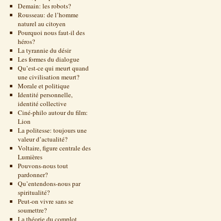
Demain: les robots?
Rousseau: de l’homme
naturel au citoyen
Pourquoi nous faut-il des
héros?
La tyrannie du désir
Les formes du dialogue
Qu’est-ce qui meurt quand
une civilisation meurt?
Morale et politique
Identité personnelle,
identité collective
Ciné-philo autour du film:
Lion
La politesse: toujours une
valeur d’actualité?
Voltaire, figure centrale des
Lumières
Pouvons-nous tout
pardonner?
Qu’entendons-nous par
spiritualité?
Peut-on vivre sans se
soumettre?
La théorie du complot