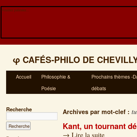
Veuillez patienter...
φ
CAFÉS-PHILO DE CHEVILL
Accueil
Philosophie &
Prochains thèmes -Da
Poésie
débats
Recherche
tu
Archives par mot-clef :
Kant, un tournant dé
→
Lire la suite