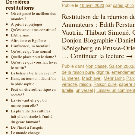
Dernières
Publié le
10 avril 2023
par
cafes-philo
restitutions
Où est passé le meilleur des
Restitution de la réunion
mondes ?
Animateurs : Edith Perstu
A priori et préjugés
Qu’est-ce qui me constitue?
Vautrin. Thibaut Simoné. 
L’Athéisme
Donjon Biographie (Daniel
Altruisme et Egoïsme
L’influence, un bienfait?
Königsberg en Prusse-Orie
Qu’est-ce qu’être normal
…
Continuer la lecture
→
Quelle place pour le doute?
Qu’est-ce qui vous fait lever
Publié dans
Non classé
,
Saison 2003
le matin?
de la raison pure
,
dignité
,
entendemen
La bêtise a t-elle un avenir?
Lumières
,
Machiavel
,
Mehr Licht
,
Paix
Kant, un tournant décisif de
véracité
,
raison
,
Raison pure
,
sapere 
la philosophie
Peut-on être authentique en
tutelle
,
universel
|
Laisser un comment
société?
La vie vaut-elle qu’on
meure pour elle?
La pluralité des cultures
fait-elle obstacle à l’unité
du genre humain?
De l’inné à l’acquis
Le monde change