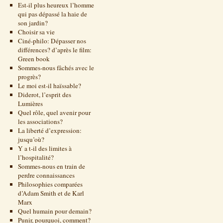
Est-il plus heureux l’homme
qui pas dépassé la haie de
son jardin?
Choisir sa vie
Ciné-philo: Dépasser nos
différences? d’après le film:
Green book
Sommes-nous fâchés avec le
progrès?
Le moi est-il haïssable?
Diderot, l’esprit des
Lumières
Quel rôle, quel avenir pour
les associations?
La liberté d’expression:
jusqu’où?
Y a t-il des limites à
l’hospitalité?
Sommes-nous en train de
perdre connaissances
Philosophies comparées
d’Adam Smith et de Karl
Marx
Quel humain pour demain?
Punir, pourquoi, comment?