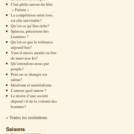
Ciné-philo autour du film:
» Fatima »
La compétition entre tous,
est-elle inévitable?
Qu’est-ce qu’être riche?
Spinoza, précurseur des
Lumières ?
Qu’est-ce que le tolérance
aujourd’hui?
Vaut-il mieux mentir ou être
de mauvaise foi?
Qu’entendons-nous par
peuple?
Peut-on se changer soi-
même?
Idéalisme et matérialisme
L’amour, quel amour ?
Le destin d’une société
dépend t-il de la volonté des
hommes?
> Toutes les restitutions
Saisons