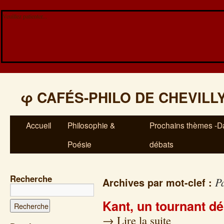
Veuillez patienter...
φ
CAFÉS-PHILO DE CHEVILL
Accueil
Philosophie &
Prochains thèmes -Da
Poésie
débats
Recherche
P
Archives par mot-clef :
Kant, un tournant dé
→
Lire la suite