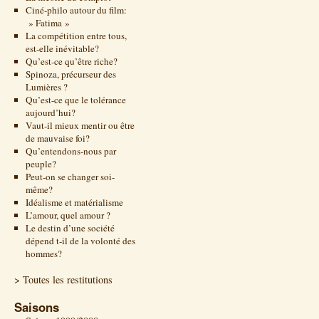
Ciné-philo autour du film:
» Fatima »
La compétition entre tous,
est-elle inévitable?
Qu’est-ce qu’être riche?
Spinoza, précurseur des
Lumières ?
Qu’est-ce que le tolérance
aujourd’hui?
Vaut-il mieux mentir ou être
de mauvaise foi?
Qu’entendons-nous par
peuple?
Peut-on se changer soi-
même?
Idéalisme et matérialisme
L’amour, quel amour ?
Le destin d’une société
dépend t-il de la volonté des
hommes?
> Toutes les restitutions
Saisons