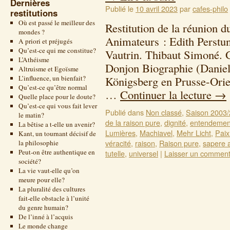
Dernières
Publié le
10 avril 2023
par
cafes-philo
restitutions
Où est passé le meilleur des
Restitution de la réunion
mondes ?
Animateurs : Edith Perstu
A priori et préjugés
Qu’est-ce qui me constitue?
Vautrin. Thibaut Simoné. 
L’Athéisme
Donjon Biographie (Daniel
Altruisme et Egoïsme
L’influence, un bienfait?
Königsberg en Prusse-Orie
Qu’est-ce qu’être normal
…
Continuer la lecture
→
Quelle place pour le doute?
Qu’est-ce qui vous fait lever
Publié dans
Non classé
,
Saison 2003
le matin?
de la raison pure
,
dignité
,
entendemen
La bêtise a t-elle un avenir?
Lumières
,
Machiavel
,
Mehr Licht
,
Paix
Kant, un tournant décisif de
véracité
,
raison
,
Raison pure
,
sapere 
la philosophie
Peut-on être authentique en
tutelle
,
universel
|
Laisser un comment
société?
La vie vaut-elle qu’on
meure pour elle?
La pluralité des cultures
fait-elle obstacle à l’unité
du genre humain?
De l’inné à l’acquis
Le monde change