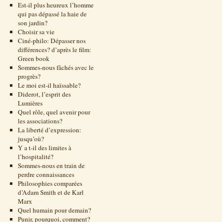
Est-il plus heureux l’homme
qui pas dépassé la haie de
son jardin?
Choisir sa vie
Ciné-philo: Dépasser nos
différences? d’après le film:
Green book
Sommes-nous fâchés avec le
progrès?
Le moi est-il haïssable?
Diderot, l’esprit des
Lumières
Quel rôle, quel avenir pour
les associations?
La liberté d’expression:
jusqu’où?
Y a t-il des limites à
l’hospitalité?
Sommes-nous en train de
perdre connaissances
Philosophies comparées
d’Adam Smith et de Karl
Marx
Quel humain pour demain?
Punir, pourquoi, comment?