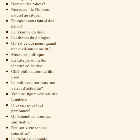
Demain: les robots?
Rousseau: de l’homme
naturel au citoyen
Pourquoi nous faut-il des
héros?
La tyrannie du désir
Les formes du dialogue
Qu’est-ce qui meurt quand
une civilisation meurt?
Morale et politique
Identité personnelle,
identité collective
Ciné-philo autour du film:
Lion
La politesse: toujours une
valeur d’actualité?
Voltaire, figure centrale des
Lumières
Pouvons-nous tout
pardonner?
Qu’entendons-nous par
spiritualité?
Peut-on vivre sans se
soumettre?
La théorie du complot