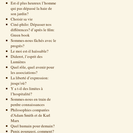
Est-il plus heureux l’homme
qui pas dépassé la haie de
son jardin?
Choisir sa vie
Ciné-philo: Dépasser nos
différences? d’après le film:
Green book
Sommes-nous fâchés avec le
progrès?
Le moi est-il haïssable?
Diderot, l’esprit des
Lumières
Quel rôle, quel avenir pour
les associations?
La liberté d’expression:
jusqu’où?
Y a t-il des limites à
l’hospitalité?
Sommes-nous en train de
perdre connaissances
Philosophies comparées
d’Adam Smith et de Karl
Marx
Quel humain pour demain?
Punir, pourquoi, comment?