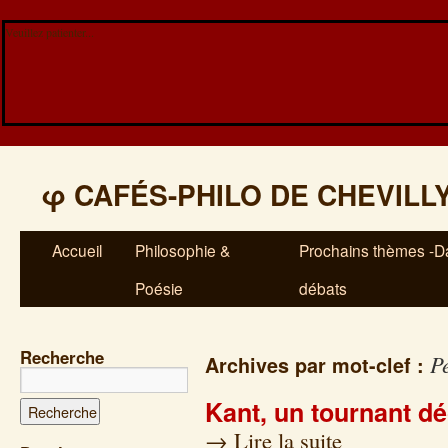
Veuillez patienter...
φ
CAFÉS-PHILO DE CHEVILL
Accueil
Philosophie &
Prochains thèmes -Da
Poésie
débats
Recherche
P
Archives par mot-clef :
Kant, un tournant dé
→
Lire la suite