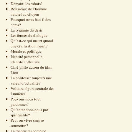
Demain: les robots?
Rousseau: de l’homme
naturel au citoyen
Pourquoi nous faut-il des
héros?
La tyrannie du désir
Les formes du dialogue
Qu’est-ce qui meurt quand
une civilisation meurt?
Morale et politique
Identité personnelle,
identité collective
Ciné-philo autour du film:
Lion
La politesse: toujours une
valeur d’actualité?
Voltaire, figure centrale des
Lumières
Pouvons-nous tout
pardonner?
Qu’entendons-nous par
spiritualité?
Peut-on vivre sans se
soumettre?
La théorie du complot