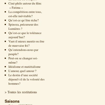
Ciné-philo autour du film:
» Fatima »
La compétition entre tous,
est-elle inévitable?
Qu’est-ce qu’être riche?
Spinoza, précurseur des
Lumières ?
Qu’est-ce que le tolérance
aujourd’hui?
Vaut-il mieux mentir ou être
de mauvaise foi?
Qu’entendons-nous par
peuple?
Peut-on se changer soi-
même?
Idéalisme et matérialisme
L’amour, quel amour ?
Le destin d’une société
dépend t-il de la volonté des
hommes?
> Toutes les restitutions
Saisons