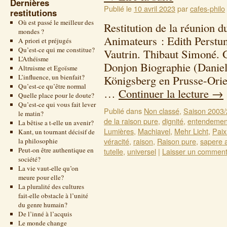
Dernières
Publié le
10 avril 2023
par
cafes-philo
restitutions
Où est passé le meilleur des
Restitution de la réunion
mondes ?
Animateurs : Edith Perstu
A priori et préjugés
Qu’est-ce qui me constitue?
Vautrin. Thibaut Simoné. 
L’Athéisme
Donjon Biographie (Daniel
Altruisme et Egoïsme
L’influence, un bienfait?
Königsberg en Prusse-Orie
Qu’est-ce qu’être normal
…
Continuer la lecture
→
Quelle place pour le doute?
Qu’est-ce qui vous fait lever
Publié dans
Non classé
,
Saison 2003
le matin?
de la raison pure
,
dignité
,
entendemen
La bêtise a t-elle un avenir?
Lumières
,
Machiavel
,
Mehr Licht
,
Paix
Kant, un tournant décisif de
véracité
,
raison
,
Raison pure
,
sapere 
la philosophie
Peut-on être authentique en
tutelle
,
universel
|
Laisser un comment
société?
La vie vaut-elle qu’on
meure pour elle?
La pluralité des cultures
fait-elle obstacle à l’unité
du genre humain?
De l’inné à l’acquis
Le monde change