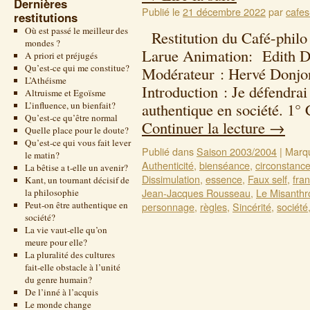
Dernières
Publié le
21 décembre 2022
par
cafes
restitutions
Où est passé le meilleur des
Restitution du Café-philo
mondes ?
Larue Animation: Edith De
A priori et préjugés
Qu’est-ce qui me constitue?
Modérateur : Hervé Donjon
L’Athéisme
Introduction : Je défendrai 
Altruisme et Egoïsme
L’influence, un bienfait?
authentique en société. 1° 
Qu’est-ce qu’être normal
Continuer la lecture
→
Quelle place pour le doute?
Qu’est-ce qui vous fait lever
Publié dans
Saison 2003/2004
|
Marq
le matin?
Authenticité
,
bienséance
,
circonstanc
La bêtise a t-elle un avenir?
Dissimulation
,
essence
,
Faux self
,
fra
Kant, un tournant décisif de
Jean-Jacques Rousseau
,
Le Misanthr
la philosophie
Peut-on être authentique en
personnage
,
règles
,
Sincérité
,
société
société?
La vie vaut-elle qu’on
meure pour elle?
La pluralité des cultures
fait-elle obstacle à l’unité
du genre humain?
De l’inné à l’acquis
Le monde change