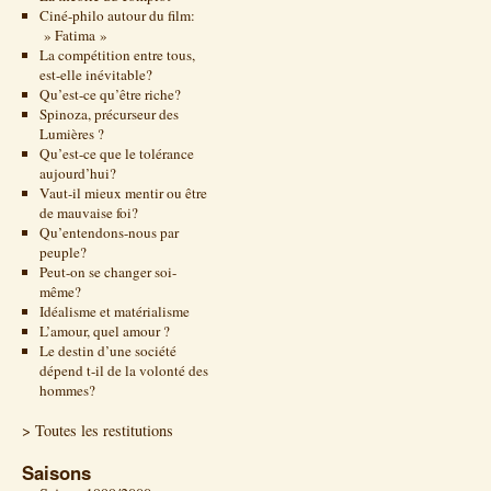
Ciné-philo autour du film:
» Fatima »
La compétition entre tous,
est-elle inévitable?
Qu’est-ce qu’être riche?
Spinoza, précurseur des
Lumières ?
Qu’est-ce que le tolérance
aujourd’hui?
Vaut-il mieux mentir ou être
de mauvaise foi?
Qu’entendons-nous par
peuple?
Peut-on se changer soi-
même?
Idéalisme et matérialisme
L’amour, quel amour ?
Le destin d’une société
dépend t-il de la volonté des
hommes?
> Toutes les restitutions
Saisons