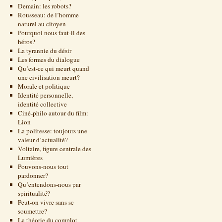
Demain: les robots?
Rousseau: de l’homme
naturel au citoyen
Pourquoi nous faut-il des
héros?
La tyrannie du désir
Les formes du dialogue
Qu’est-ce qui meurt quand
une civilisation meurt?
Morale et politique
Identité personnelle,
identité collective
Ciné-philo autour du film:
Lion
La politesse: toujours une
valeur d’actualité?
Voltaire, figure centrale des
Lumières
Pouvons-nous tout
pardonner?
Qu’entendons-nous par
spiritualité?
Peut-on vivre sans se
soumettre?
La théorie du complot