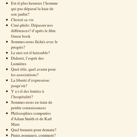
Est-il plus heureux l’homme
qui pas dépassé la haie de
son jardin?
Choisir sa vie
Ciné-philo: Dépasser nos
différences? d’après le film:
Green book
Sommes-nous fâchés avec le
progrès?
Le moi est-il haïssable?
Diderot, l’esprit des
Lumières
Quel rôle, quel avenir pour
les associations?
La liberté d’expression:
jusqu’où?
Y a t-il des limites à
l’hospitalité?
Sommes-nous en train de
perdre connaissances
Philosophies comparées
d’Adam Smith et de Karl
Marx
Quel humain pour demain?
Punir, pourquoi, comment?