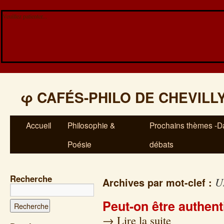
Veuillez patienter...
φ
CAFÉS-PHILO DE CHEVILL
Accueil
Philosophie &
Prochains thèmes -Da
Poésie
débats
Recherche
U
Archives par mot-clef :
Peut-on être authent
→
Lire la suite