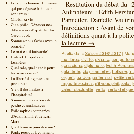
Restitution du débat du 2
Est-il plus heureux l’homme
qui pas dépassé la haie de
Animateurs : Edith Perstu
son jardin?
Pannetier. Danielle Vautri
Choisir sa vie
Ciné-philo: Dépasser nos
Introduction : Avant de voi
différences? d’après le film:
définitions quant à la poli
Green book
Sommes-nous fâchés avec le
la lecture
→
progrès?
Le moi est-il haïssable?
Publié dans
Saison 2016/ 2017
|
Marq
Diderot, l’esprit des
manières
,
civilité
,
civisme
,
comporteme
Lumières
gens biens
,
diplomatie
,
Edith Perstun
Quel rôle, quel avenir pour
galanterie
,
Guy Pannetier
,
holisme
,
inc
les associations?
orgueil
,
pardon
,
parler vrai
,
petite vert
La liberté d’expression:
rapports sociaux
,
s'il vous plait
,
salut 
jusqu’où?
valeur d'actualité
,
vertu
,
vertu d'étique
Y a t-il des limites à
l’hospitalité?
Sommes-nous en train de
perdre connaissances
Philosophies comparées
d’Adam Smith et de Karl
Marx
Quel humain pour demain?
Punir, pourquoi, comment?