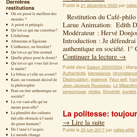
Dernières
Publié le
21 décembre 2022
par
cafes
restitutions
Où est passé le meilleur des
Restitution du Café-philo
mondes ?
Larue Animation: Edith De
A priori et préjugés
Qu’est-ce qui me constitue?
Modérateur : Hervé Donjon
L’Athéisme
Introduction : Je défendrai 
Altruisme et Egoïsme
L’influence, un bienfait?
authentique en société. 1° 
Qu’est-ce qu’être normal
Continuer la lecture
→
Quelle place pour le doute?
Qu’est-ce qui vous fait lever
Publié dans
Saison 2003/2004
|
Marq
le matin?
Authenticité
,
bienséance
,
circonstanc
La bêtise a t-elle un avenir?
Dissimulation
,
essence
,
Faux self
,
fra
Kant, un tournant décisif de
Jean-Jacques Rousseau
,
Le Misanthr
la philosophie
Peut-on être authentique en
personnage
,
règles
,
Sincérité
,
société
société?
La vie vaut-elle qu’on
meure pour elle?
La politesse: toujou
La pluralité des cultures
fait-elle obstacle à l’unité
→
Lire la suite
du genre humain?
De l’inné à l’acquis
Publié le
25 juin 2017
par
cafes-philo
Le monde change