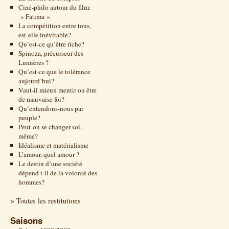
Ciné-philo autour du film:
» Fatima »
La compétition entre tous,
est-elle inévitable?
Qu’est-ce qu’être riche?
Spinoza, précurseur des
Lumières ?
Qu’est-ce que le tolérance
aujourd’hui?
Vaut-il mieux mentir ou être
de mauvaise foi?
Qu’entendons-nous par
peuple?
Peut-on se changer soi-
même?
Idéalisme et matérialisme
L’amour, quel amour ?
Le destin d’une société
dépend t-il de la volonté des
hommes?
> Toutes les restitutions
Saisons