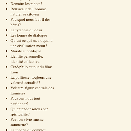
Demain: les robots?
Rousseau: de l’homme
naturel au citoyen
Pourquoi nous faut-il des
héros?
La tyrannie du désir
Les formes du dialogue
Qu’est-ce qui meurt quand
une civilisation meurt?
Morale et politique
Identité personnelle,
identité collective
Ciné-philo autour du film:
Lion
La politesse: toujours une
valeur d’actualité?
Voltaire, figure centrale des
Lumières
Pouvons-nous tout
pardonner?
Qu’entendons-nous par
spiritualité?
Peut-on vivre sans se
soumettre?
La théorie du complot