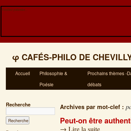
Veuillez patienter...
φ
CAFÉS-PHILO DE CHEVILL
Accueil
Philosophie &
Prochains thèmes -Da
Poésie
débats
Recherche
pa
Archives par mot-clef :
Peut-on être authent
→
Lire la suite