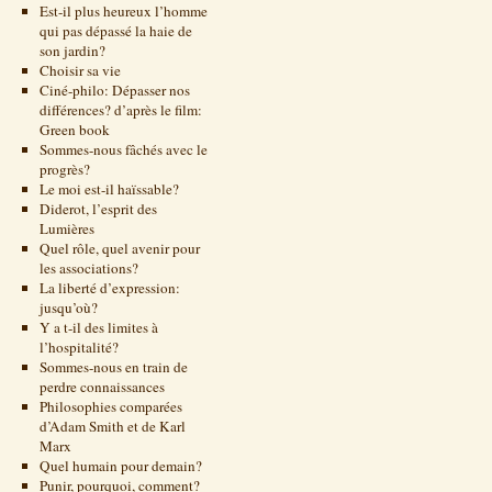
Est-il plus heureux l’homme
qui pas dépassé la haie de
son jardin?
Choisir sa vie
Ciné-philo: Dépasser nos
différences? d’après le film:
Green book
Sommes-nous fâchés avec le
progrès?
Le moi est-il haïssable?
Diderot, l’esprit des
Lumières
Quel rôle, quel avenir pour
les associations?
La liberté d’expression:
jusqu’où?
Y a t-il des limites à
l’hospitalité?
Sommes-nous en train de
perdre connaissances
Philosophies comparées
d’Adam Smith et de Karl
Marx
Quel humain pour demain?
Punir, pourquoi, comment?