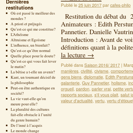
Dernières
Publié le
25 juin 2017
par
cafes-philo
restitutions
Où est passé le meilleur des
Restitution du débat du 2
mondes ?
Animateurs : Edith Perstu
A priori et préjugés
Qu’est-ce qui me constitue?
Pannetier. Danielle Vautri
L’Athéisme
Introduction : Avant de voi
Altruisme et Egoïsme
L’influence, un bienfait?
définitions quant à la poli
Qu’est-ce qu’être normal
la lecture
→
Quelle place pour le doute?
Qu’est-ce qui vous fait lever
Publié dans
Saison 2016/ 2017
|
Marq
le matin?
manières
,
civilité
,
civisme
,
comporteme
La bêtise a t-elle un avenir?
gens biens
,
diplomatie
,
Edith Perstun
Kant, un tournant décisif de
galanterie
,
Guy Pannetier
,
holisme
,
inc
la philosophie
Peut-on être authentique en
orgueil
,
pardon
,
parler vrai
,
petite vert
société?
rapports sociaux
,
s'il vous plait
,
salut 
La vie vaut-elle qu’on
valeur d'actualité
,
vertu
,
vertu d'étique
meure pour elle?
La pluralité des cultures
fait-elle obstacle à l’unité
du genre humain?
De l’inné à l’acquis
Le monde change