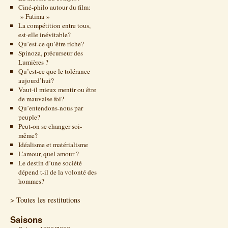
Ciné-philo autour du film:
» Fatima »
La compétition entre tous,
est-elle inévitable?
Qu’est-ce qu’être riche?
Spinoza, précurseur des
Lumières ?
Qu’est-ce que le tolérance
aujourd’hui?
Vaut-il mieux mentir ou être
de mauvaise foi?
Qu’entendons-nous par
peuple?
Peut-on se changer soi-
même?
Idéalisme et matérialisme
L’amour, quel amour ?
Le destin d’une société
dépend t-il de la volonté des
hommes?
> Toutes les restitutions
Saisons