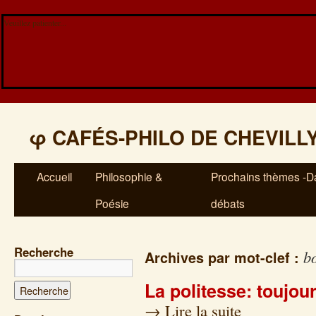
Veuillez patienter...
φ
CAFÉS-PHILO DE CHEVILL
Accueil
Philosophie &
Prochains thèmes -Da
Poésie
débats
Recherche
b
Archives par mot-clef :
La politesse: toujou
→
Lire la suite