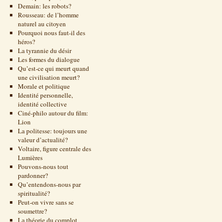
Demain: les robots?
Rousseau: de l’homme
naturel au citoyen
Pourquoi nous faut-il des
héros?
La tyrannie du désir
Les formes du dialogue
Qu’est-ce qui meurt quand
une civilisation meurt?
Morale et politique
Identité personnelle,
identité collective
Ciné-philo autour du film:
Lion
La politesse: toujours une
valeur d’actualité?
Voltaire, figure centrale des
Lumières
Pouvons-nous tout
pardonner?
Qu’entendons-nous par
spiritualité?
Peut-on vivre sans se
soumettre?
La théorie du complot