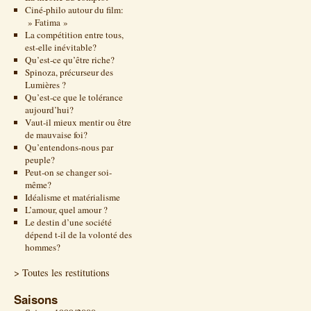
Ciné-philo autour du film:
» Fatima »
La compétition entre tous,
est-elle inévitable?
Qu’est-ce qu’être riche?
Spinoza, précurseur des
Lumières ?
Qu’est-ce que le tolérance
aujourd’hui?
Vaut-il mieux mentir ou être
de mauvaise foi?
Qu’entendons-nous par
peuple?
Peut-on se changer soi-
même?
Idéalisme et matérialisme
L’amour, quel amour ?
Le destin d’une société
dépend t-il de la volonté des
hommes?
> Toutes les restitutions
Saisons