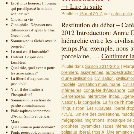
Est-il plus heureux l’homme
→
Lire la suite
qui pas dépassé la haie de
Publié le
16 mai 2012
par
cafes-philo
son jardin?
Choisir sa vie
Restitution du débat – Café
Ciné-philo: Dépasser nos
différences? d’après le film:
2012 Introduction: Annie D
Green book
hiérarchie entre les civili
Sommes-nous fâchés avec le
progrès?
temps.Par exemple, nous av
Le moi est-il haïssable?
porcelaine, …
Continuer l
Diderot, l’esprit des
Lumières
Publié dans
Saison 2011/2012
|
Marq
Quel rôle, quel avenir pour
premiers
,
assyriennes
,
autodestructio
les associations?
d'une civilisation
,
civilisation
,
civilisati
La liberté d’expression:
modèle
,
civilisation musulmane
,
civili
jusqu’où?
Y a t-il des limites à
inférieures
,
conquête d'Alexandre
,
cul
l’hospitalité?
Clémenceau
,
hiérarchie
,
Incas
,
jugeme
Sommes-nous en train de
Nations
,
la conquête
,
La fin de l'histoi
perdre connaissances
l'Inquisistion
,
Les rubayats
,
liberté d'o
Philosophies comparées
475/2
,
lumière des civilisations
,
macdon
d’Adam Smith et de Karl
mégapoles
,
migrations
,
mosaïque de c
Marx
prophète
,
pyramides
,
races inférieure
Quel humain pour demain?
politique libéral
,
trois A
,
Une ambition 
Punir, pourquoi, comment?