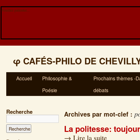
Veuillez patienter...
φ
CAFÉS-PHILO DE CHEVILL
Accueil
Philosophie &
Prochains thèmes -Da
Poésie
débats
Recherche
po
Archives par mot-clef :
La politesse: toujou
→
Lire la suite