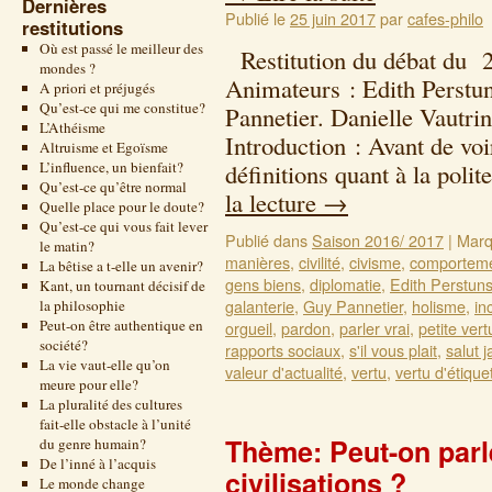
Dernières
Publié le
25 juin 2017
par
cafes-philo
restitutions
Où est passé le meilleur des
Restitution du débat du 2
mondes ?
Animateurs : Edith Perstu
A priori et préjugés
Qu’est-ce qui me constitue?
Pannetier. Danielle Vautri
L’Athéisme
Introduction : Avant de voi
Altruisme et Egoïsme
L’influence, un bienfait?
définitions quant à la poli
Qu’est-ce qu’être normal
la lecture
→
Quelle place pour le doute?
Qu’est-ce qui vous fait lever
Publié dans
Saison 2016/ 2017
|
Marq
le matin?
manières
,
civilité
,
civisme
,
comporteme
La bêtise a t-elle un avenir?
gens biens
,
diplomatie
,
Edith Perstun
Kant, un tournant décisif de
galanterie
,
Guy Pannetier
,
holisme
,
inc
la philosophie
Peut-on être authentique en
orgueil
,
pardon
,
parler vrai
,
petite vert
société?
rapports sociaux
,
s'il vous plait
,
salut 
La vie vaut-elle qu’on
valeur d'actualité
,
vertu
,
vertu d'étique
meure pour elle?
La pluralité des cultures
fait-elle obstacle à l’unité
Thème: Peut-on parle
du genre humain?
De l’inné à l’acquis
civilisations ?
Le monde change