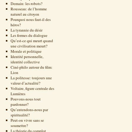
Demain: les robots?
Rousseau: de l’homme
naturel au citoyen
Pourquoi nous faut-il des
héros?
La tyrannie du désir
Les formes du dialogue
Qu’est-ce qui meurt quand
une civilisation meurt?
Morale et politique
Identité personnelle,
identité collective
Ciné-philo autour du film:
Lion
La politesse: toujours une
valeur d’actualité?
Voltaire, figure centrale des
Lumières
Pouvons-nous tout
pardonner?
Qu’entendons-nous par
spiritualité?
Peut-on vivre sans se
soumettre?
La théorie du complot