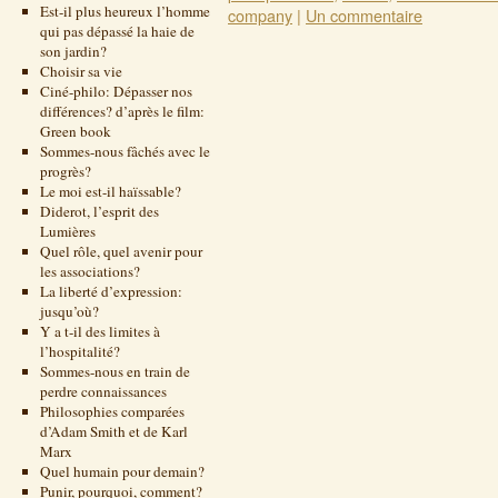
Est-il plus heureux l’homme
company
|
Un commentaire
qui pas dépassé la haie de
son jardin?
Choisir sa vie
Ciné-philo: Dépasser nos
différences? d’après le film:
Green book
Sommes-nous fâchés avec le
progrès?
Le moi est-il haïssable?
Diderot, l’esprit des
Lumières
Quel rôle, quel avenir pour
les associations?
La liberté d’expression:
jusqu’où?
Y a t-il des limites à
l’hospitalité?
Sommes-nous en train de
perdre connaissances
Philosophies comparées
d’Adam Smith et de Karl
Marx
Quel humain pour demain?
Punir, pourquoi, comment?