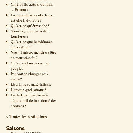
Ciné-philo autour du film:
» Fatima »
La compétition entre tous,
est-elle inévitable?
Qu’est-ce qu’être riche?
Spinoza, précurseur des
Lumières ?
Qu’est-ce que le tolérance
aujourd’hui?
Vaut-il mieux mentir ou être
de mauvaise foi?
Qu’entendons-nous par
peuple?
Peut-on se changer soi-
même?
Idéalisme et matérialisme
L’amour, quel amour ?
Le destin d’une société
dépend t-il de la volonté des
hommes?
> Toutes les restitutions
Saisons