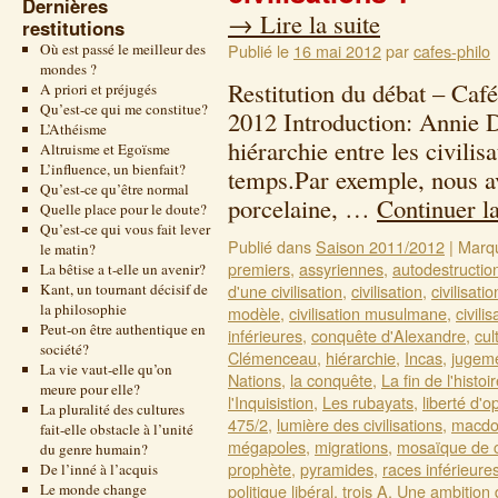
Dernières
→
Lire la suite
restitutions
Où est passé le meilleur des
Publié le
16 mai 2012
par
cafes-philo
mondes ?
Restitution du débat – Café
A priori et préjugés
Qu’est-ce qui me constitue?
2012 Introduction: Annie D
L’Athéisme
hiérarchie entre les civili
Altruisme et Egoïsme
L’influence, un bienfait?
temps.Par exemple, nous av
Qu’est-ce qu’être normal
porcelaine, …
Continuer l
Quelle place pour le doute?
Qu’est-ce qui vous fait lever
Publié dans
Saison 2011/2012
|
Marq
le matin?
premiers
,
assyriennes
,
autodestructio
La bêtise a t-elle un avenir?
Kant, un tournant décisif de
d'une civilisation
,
civilisation
,
civilisati
la philosophie
modèle
,
civilisation musulmane
,
civili
Peut-on être authentique en
inférieures
,
conquête d'Alexandre
,
cul
société?
Clémenceau
,
hiérarchie
,
Incas
,
jugeme
La vie vaut-elle qu’on
Nations
,
la conquête
,
La fin de l'histoi
meure pour elle?
l'Inquisistion
,
Les rubayats
,
liberté d'o
La pluralité des cultures
475/2
,
lumière des civilisations
,
macdon
fait-elle obstacle à l’unité
mégapoles
,
migrations
,
mosaïque de c
du genre humain?
prophète
,
pyramides
,
races inférieure
De l’inné à l’acquis
Le monde change
politique libéral
,
trois A
,
Une ambition 