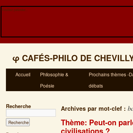
Veuillez patienter...
φ
CAFÉS-PHILO DE CHEVILL
Accueil
Philosophie &
Prochains thèmes -Da
Poésie
débats
Recherche
b
Archives par mot-clef :
Thème: Peut-on parle
civilisations ?