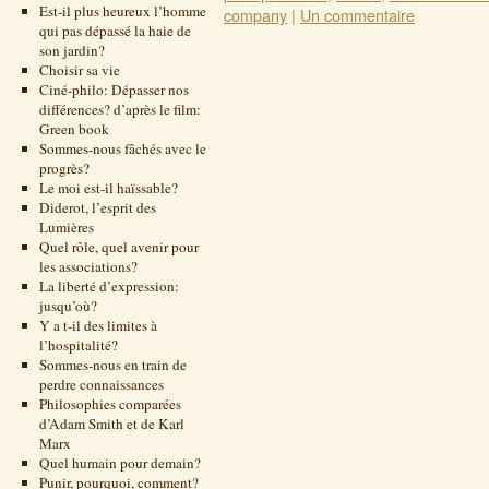
Est-il plus heureux l’homme
company
|
Un commentaire
qui pas dépassé la haie de
son jardin?
Choisir sa vie
Ciné-philo: Dépasser nos
différences? d’après le film:
Green book
Sommes-nous fâchés avec le
progrès?
Le moi est-il haïssable?
Diderot, l’esprit des
Lumières
Quel rôle, quel avenir pour
les associations?
La liberté d’expression:
jusqu’où?
Y a t-il des limites à
l’hospitalité?
Sommes-nous en train de
perdre connaissances
Philosophies comparées
d’Adam Smith et de Karl
Marx
Quel humain pour demain?
Punir, pourquoi, comment?