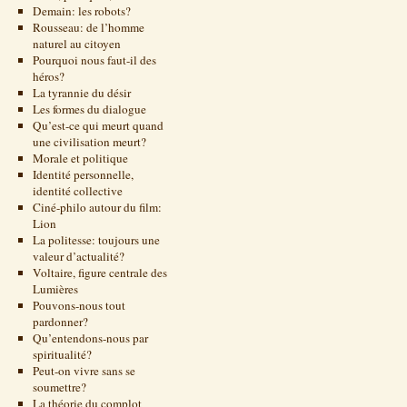
Demain: les robots?
Rousseau: de l’homme
naturel au citoyen
Pourquoi nous faut-il des
héros?
La tyrannie du désir
Les formes du dialogue
Qu’est-ce qui meurt quand
une civilisation meurt?
Morale et politique
Identité personnelle,
identité collective
Ciné-philo autour du film:
Lion
La politesse: toujours une
valeur d’actualité?
Voltaire, figure centrale des
Lumières
Pouvons-nous tout
pardonner?
Qu’entendons-nous par
spiritualité?
Peut-on vivre sans se
soumettre?
La théorie du complot