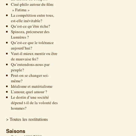
Ciné-philo autour du film:
» Fatima »
La compétition entre tous,
est-elle inévitable?
Qu’est-ce qu’être riche?
Spinoza, précurseur des
Lumières ?
Qu’est-ce que le tolérance
aujourd’hui?
Vaut-il mieux mentir ou être
de mauvaise foi?
Qu’entendons-nous par
peuple?
Peut-on se changer soi-
même?
Idéalisme et matérialisme
L’amour, quel amour ?
Le destin d’une société
dépend t-il de la volonté des
hommes?
> Toutes les restitutions
Saisons