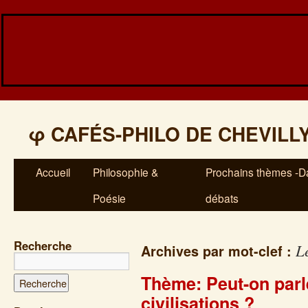
φ
CAFÉS-PHILO DE CHEVILL
Accueil
Philosophie &
Prochains thèmes -Da
Poésie
débats
Recherche
L
Archives par mot-clef :
Thème: Peut-on parle
civilisations ?