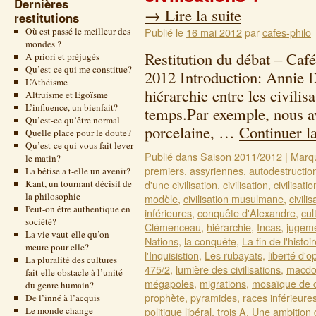
Dernières
→
Lire la suite
restitutions
Où est passé le meilleur des
Publié le
16 mai 2012
par
cafes-philo
mondes ?
Restitution du débat – Café
A priori et préjugés
Qu’est-ce qui me constitue?
2012 Introduction: Annie D
L’Athéisme
hiérarchie entre les civili
Altruisme et Egoïsme
L’influence, un bienfait?
temps.Par exemple, nous av
Qu’est-ce qu’être normal
porcelaine, …
Continuer l
Quelle place pour le doute?
Qu’est-ce qui vous fait lever
Publié dans
Saison 2011/2012
|
Marq
le matin?
premiers
,
assyriennes
,
autodestructio
La bêtise a t-elle un avenir?
Kant, un tournant décisif de
d'une civilisation
,
civilisation
,
civilisati
la philosophie
modèle
,
civilisation musulmane
,
civili
Peut-on être authentique en
inférieures
,
conquête d'Alexandre
,
cul
société?
Clémenceau
,
hiérarchie
,
Incas
,
jugeme
La vie vaut-elle qu’on
Nations
,
la conquête
,
La fin de l'histoi
meure pour elle?
l'Inquisistion
,
Les rubayats
,
liberté d'o
La pluralité des cultures
475/2
,
lumière des civilisations
,
macdon
fait-elle obstacle à l’unité
mégapoles
,
migrations
,
mosaïque de c
du genre humain?
prophète
,
pyramides
,
races inférieure
De l’inné à l’acquis
Le monde change
politique libéral
,
trois A
,
Une ambition 