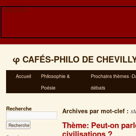
Veuillez patienter...
φ
CAFÉS-PHILO DE CHEVILL
Accueil
Philosophie &
Prochains thèmes -Da
Poésie
débats
Recherche
s
Archives par mot-clef :
Thème: Peut-on parle
civilisations ?