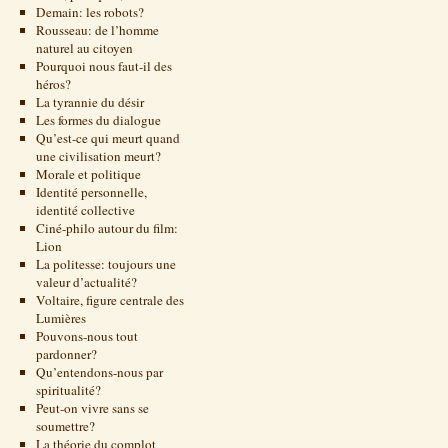
Demain: les robots?
Rousseau: de l’homme
naturel au citoyen
Pourquoi nous faut-il des
héros?
La tyrannie du désir
Les formes du dialogue
Qu’est-ce qui meurt quand
une civilisation meurt?
Morale et politique
Identité personnelle,
identité collective
Ciné-philo autour du film:
Lion
La politesse: toujours une
valeur d’actualité?
Voltaire, figure centrale des
Lumières
Pouvons-nous tout
pardonner?
Qu’entendons-nous par
spiritualité?
Peut-on vivre sans se
soumettre?
La théorie du complot