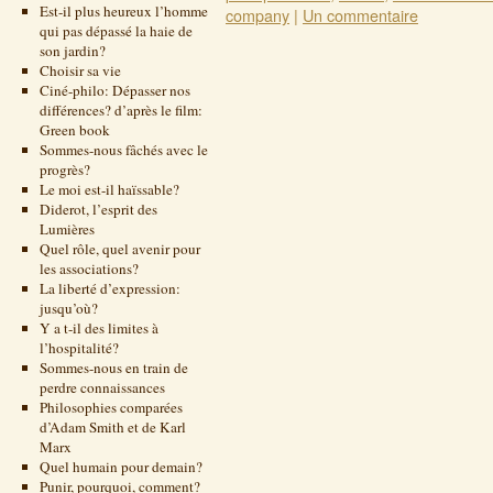
Est-il plus heureux l’homme
company
|
Un commentaire
qui pas dépassé la haie de
son jardin?
Choisir sa vie
Ciné-philo: Dépasser nos
différences? d’après le film:
Green book
Sommes-nous fâchés avec le
progrès?
Le moi est-il haïssable?
Diderot, l’esprit des
Lumières
Quel rôle, quel avenir pour
les associations?
La liberté d’expression:
jusqu’où?
Y a t-il des limites à
l’hospitalité?
Sommes-nous en train de
perdre connaissances
Philosophies comparées
d’Adam Smith et de Karl
Marx
Quel humain pour demain?
Punir, pourquoi, comment?