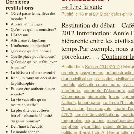
Dernières
→
Lire la suite
restitutions
Où est passé le meilleur des
Publié le
16 mai 2012
par
cafes-philo
mondes ?
Restitution du débat – Café
A priori et préjugés
Qu’est-ce qui me constitue?
2012 Introduction: Annie D
L’Athéisme
hiérarchie entre les civili
Altruisme et Egoïsme
L’influence, un bienfait?
temps.Par exemple, nous av
Qu’est-ce qu’être normal
porcelaine, …
Continuer l
Quelle place pour le doute?
Qu’est-ce qui vous fait lever
Publié dans
Saison 2011/2012
|
Marq
le matin?
premiers
,
assyriennes
,
autodestructio
La bêtise a t-elle un avenir?
Kant, un tournant décisif de
d'une civilisation
,
civilisation
,
civilisati
la philosophie
modèle
,
civilisation musulmane
,
civili
Peut-on être authentique en
inférieures
,
conquête d'Alexandre
,
cul
société?
Clémenceau
,
hiérarchie
,
Incas
,
jugeme
La vie vaut-elle qu’on
Nations
,
la conquête
,
La fin de l'histoi
meure pour elle?
l'Inquisistion
,
Les rubayats
,
liberté d'o
La pluralité des cultures
475/2
,
lumière des civilisations
,
macdon
fait-elle obstacle à l’unité
mégapoles
,
migrations
,
mosaïque de c
du genre humain?
prophète
,
pyramides
,
races inférieure
De l’inné à l’acquis
Le monde change
politique libéral
,
trois A
,
Une ambition 