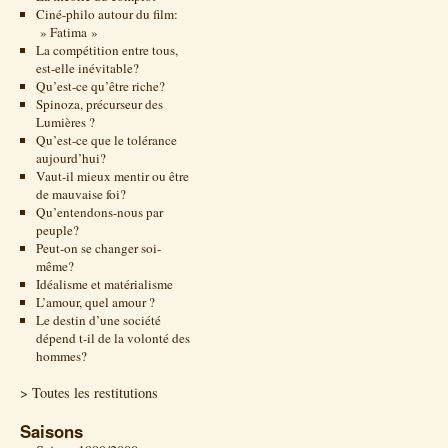
Ciné-philo autour du film:
» Fatima »
La compétition entre tous,
est-elle inévitable?
Qu’est-ce qu’être riche?
Spinoza, précurseur des
Lumières ?
Qu’est-ce que le tolérance
aujourd’hui?
Vaut-il mieux mentir ou être
de mauvaise foi?
Qu’entendons-nous par
peuple?
Peut-on se changer soi-
même?
Idéalisme et matérialisme
L’amour, quel amour ?
Le destin d’une société
dépend t-il de la volonté des
hommes?
> Toutes les restitutions
Saisons