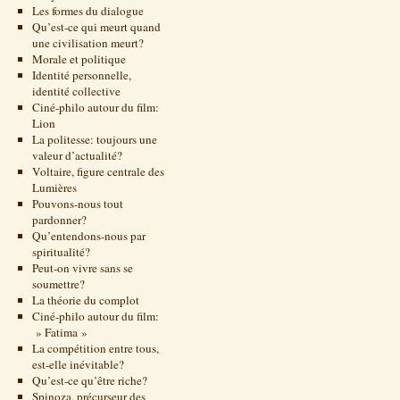
Les formes du dialogue
Qu’est-ce qui meurt quand
une civilisation meurt?
Morale et politique
Identité personnelle,
identité collective
Ciné-philo autour du film:
Lion
La politesse: toujours une
valeur d’actualité?
Voltaire, figure centrale des
Lumières
Pouvons-nous tout
pardonner?
Qu’entendons-nous par
spiritualité?
Peut-on vivre sans se
soumettre?
La théorie du complot
Ciné-philo autour du film:
» Fatima »
La compétition entre tous,
est-elle inévitable?
Qu’est-ce qu’être riche?
Spinoza, précurseur des