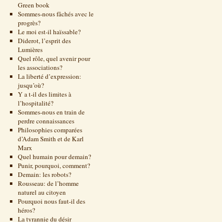
Green book
Sommes-nous fâchés avec le
progrès?
Le moi est-il haïssable?
Diderot, l’esprit des
Lumières
Quel rôle, quel avenir pour
les associations?
La liberté d’expression:
jusqu’où?
Y a t-il des limites à
l’hospitalité?
Sommes-nous en train de
perdre connaissances
Philosophies comparées
d’Adam Smith et de Karl
Marx
Quel humain pour demain?
Punir, pourquoi, comment?
Demain: les robots?
Rousseau: de l’homme
naturel au citoyen
Pourquoi nous faut-il des
héros?
La tyrannie du désir