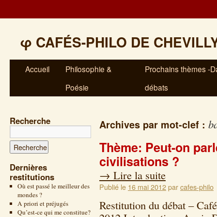
φ
CAFÉS-PHILO DE CHEVILL
Accueil
Philosophie &
Prochains thèmes -Da
Poésie
débats
Recherche
ba
Archives par mot-clef :
Thème: Peut-on parle
civilisations ?
Dernières
→
Lire la suite
restitutions
Où est passé le meilleur des
Publié le
16 mai 2012
par
cafes-philo
mondes ?
Restitution du débat – Café
A priori et préjugés
Qu’est-ce qui me constitue?