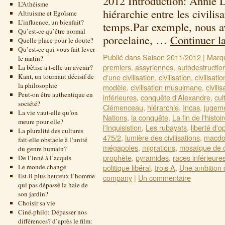
2012 Introduction: Annie D
L’Athéisme
hiérarchie entre les civili
Altruisme et Egoïsme
L’influence, un bienfait?
temps.Par exemple, nous av
Qu’est-ce qu’être normal
porcelaine, …
Continuer l
Quelle place pour le doute?
Qu’est-ce qui vous fait lever
Publié dans
Saison 2011/2012
|
Marq
le matin?
premiers
,
assyriennes
,
autodestructio
La bêtise a t-elle un avenir?
Kant, un tournant décisif de
d'une civilisation
,
civilisation
,
civilisati
la philosophie
modèle
,
civilisation musulmane
,
civili
Peut-on être authentique en
inférieures
,
conquête d'Alexandre
,
cul
société?
Clémenceau
,
hiérarchie
,
Incas
,
jugeme
La vie vaut-elle qu’on
Nations
,
la conquête
,
La fin de l'histoi
meure pour elle?
l'Inquisistion
,
Les rubayats
,
liberté d'o
La pluralité des cultures
475/2
,
lumière des civilisations
,
macdon
fait-elle obstacle à l’unité
mégapoles
,
migrations
,
mosaïque de c
du genre humain?
prophète
,
pyramides
,
races inférieure
De l’inné à l’acquis
Le monde change
politique libéral
,
trois A
,
Une ambition 
Est-il plus heureux l’homme
company
|
Un commentaire
qui pas dépassé la haie de
son jardin?
Choisir sa vie
Ciné-philo: Dépasser nos
différences? d’après le film: