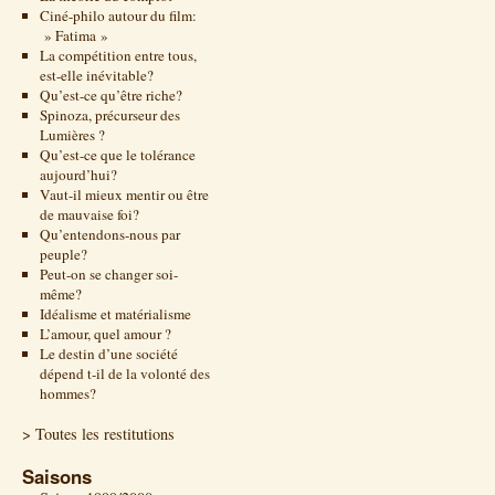
Ciné-philo autour du film:
» Fatima »
La compétition entre tous,
est-elle inévitable?
Qu’est-ce qu’être riche?
Spinoza, précurseur des
Lumières ?
Qu’est-ce que le tolérance
aujourd’hui?
Vaut-il mieux mentir ou être
de mauvaise foi?
Qu’entendons-nous par
peuple?
Peut-on se changer soi-
même?
Idéalisme et matérialisme
L’amour, quel amour ?
Le destin d’une société
dépend t-il de la volonté des
hommes?
> Toutes les restitutions
Saisons