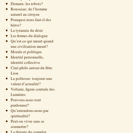
Demain: les robots?
Rousseau: de l’homme
naturel au citoyen
Pourquoi nous faut-il des
héros?
La tyrannie du désir
Les formes du dialogue
Qu’est-ce qui meurt quand
une civilisation meurt?
Morale et politique
Identité personnelle,
identité collective
Ciné-philo autour du film:
Lion
La politesse: toujours une
valeur d’actualité?
Voltaire, figure centrale des
Lumières
Pouvons-nous tout
pardonner?
Qu’entendons-nous par
spiritualité?
Peut-on vivre sans se
soumettre?
La théorie du complot