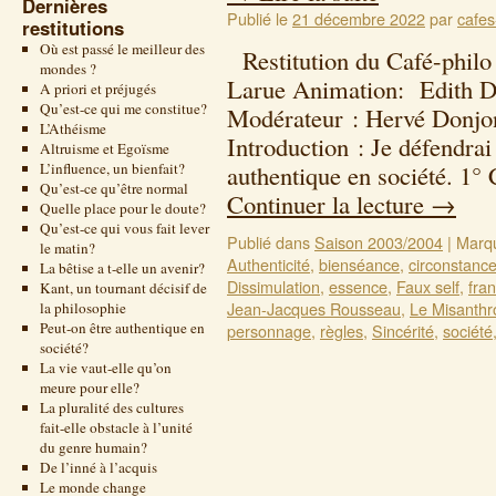
Dernières
Publié le
21 décembre 2022
par
cafes
restitutions
Où est passé le meilleur des
Restitution du Café-philo
mondes ?
Larue Animation: Edith De
A priori et préjugés
Qu’est-ce qui me constitue?
Modérateur : Hervé Donjon
L’Athéisme
Introduction : Je défendrai 
Altruisme et Egoïsme
L’influence, un bienfait?
authentique en société. 1° 
Qu’est-ce qu’être normal
Continuer la lecture
→
Quelle place pour le doute?
Qu’est-ce qui vous fait lever
Publié dans
Saison 2003/2004
|
Marq
le matin?
Authenticité
,
bienséance
,
circonstanc
La bêtise a t-elle un avenir?
Dissimulation
,
essence
,
Faux self
,
fra
Kant, un tournant décisif de
Jean-Jacques Rousseau
,
Le Misanthr
la philosophie
Peut-on être authentique en
personnage
,
règles
,
Sincérité
,
société
société?
La vie vaut-elle qu’on
meure pour elle?
La pluralité des cultures
fait-elle obstacle à l’unité
du genre humain?
De l’inné à l’acquis
Le monde change