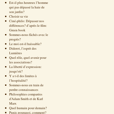
Est-il plus heureux l’homme
qui pas dépassé la haie de
son jardin?
Choisir sa vie
Ciné-philo: Dépasser nos
différences? d’après le film:
Green book
Sommes-nous fâchés avec le
progrès?
Le moi est-il haïssable?
Diderot, l’esprit des
Lumières
Quel rôle, quel avenir pour
les associations?
La liberté d’expression:
jusqu’où?
Y a t-il des limites à
l’hospitalité?
Sommes-nous en train de
perdre connaissances
Philosophies comparées
d’Adam Smith et de Karl
Marx
Quel humain pour demain?
Punir, pourquoi, comment?