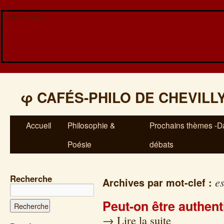
Veuillez patienter...
φ
CAFÉS-PHILO DE CHEVILL
Accueil
Philosophie &
Prochains thèmes -Da
Poésie
débats
Recherche
e
Archives par mot-clef :
Peut-on être authent
→
Lire la suite