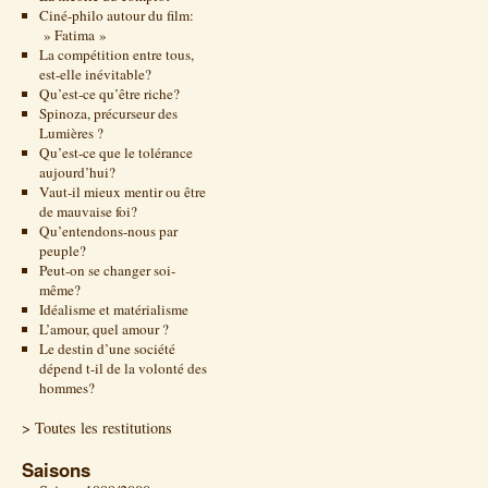
Ciné-philo autour du film:
» Fatima »
La compétition entre tous,
est-elle inévitable?
Qu’est-ce qu’être riche?
Spinoza, précurseur des
Lumières ?
Qu’est-ce que le tolérance
aujourd’hui?
Vaut-il mieux mentir ou être
de mauvaise foi?
Qu’entendons-nous par
peuple?
Peut-on se changer soi-
même?
Idéalisme et matérialisme
L’amour, quel amour ?
Le destin d’une société
dépend t-il de la volonté des
hommes?
> Toutes les restitutions
Saisons