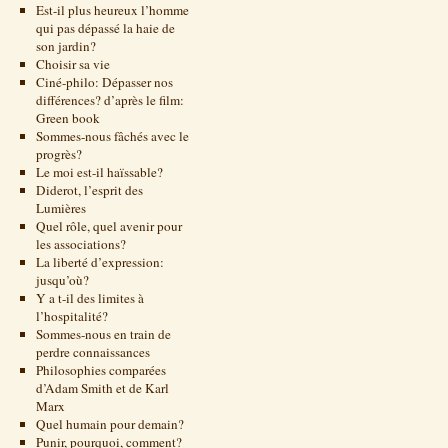
Est-il plus heureux l’homme
qui pas dépassé la haie de
son jardin?
Choisir sa vie
Ciné-philo: Dépasser nos
différences? d’après le film:
Green book
Sommes-nous fâchés avec le
progrès?
Le moi est-il haïssable?
Diderot, l’esprit des
Lumières
Quel rôle, quel avenir pour
les associations?
La liberté d’expression:
jusqu’où?
Y a t-il des limites à
l’hospitalité?
Sommes-nous en train de
perdre connaissances
Philosophies comparées
d’Adam Smith et de Karl
Marx
Quel humain pour demain?
Punir, pourquoi, comment?