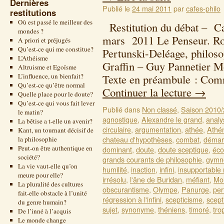
Dernières
Publié le
24 mai 2011
par
cafes-philo
restitutions
Où est passé le meilleur des
Restitution du débat – Ca
mondes ?
mars 2011 Le Penseur. Ro
A priori et préjugés
Qu’est-ce qui me constitue?
Pertunski-Deléage, philoso
L’Athéisme
Graffin – Guy Pannetier 
Altruisme et Egoïsme
L’influence, un bienfait?
Texte en préambule : Com
Qu’est-ce qu’être normal
Continuer la lecture
→
Quelle place pour le doute?
Qu’est-ce qui vous fait lever
Publié dans
Non classé
,
Saison 2010
le matin?
agnostique
,
Alexandre le grand
,
analy
La bêtise a t-elle un avenir?
circulaire
,
argumentation
,
athée
,
Athé
Kant, un tournant décisif de
chateau d'hypothèses
,
combat
,
démarc
la philosophie
Peut-on être authentique en
dominant
,
doute
,
doute sceptique
,
éco
société?
grands courants de philosophie
,
gymn
La vie vaut-elle qu’on
humilité
,
inaction
,
infini
,
insupportable
meure pour elle?
irrésolu
,
l'âne de Buridan
,
méfiant
,
Mol
La pluralité des cultures
obscurantisme
,
Olympe
,
Panurge
,
per
fait-elle obstacle à l’unité
régression à l'infini
,
scepticisme
,
scept
du genre humain?
sujet
,
synonyme
,
théniens
,
timoré
,
tro
De l’inné à l’acquis
Le monde change