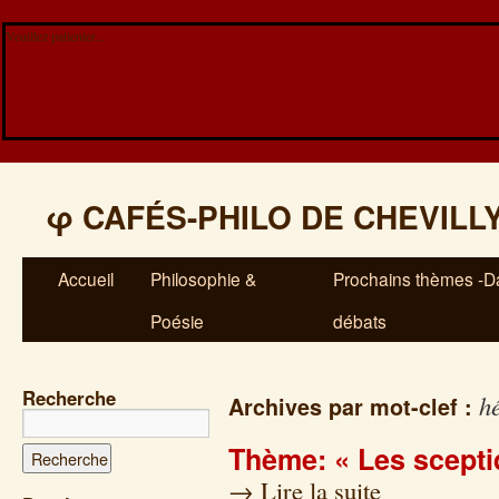
Veuillez patienter...
φ
CAFÉS-PHILO DE CHEVILL
Accueil
Philosophie &
Prochains thèmes -Da
Poésie
débats
Recherche
hé
Archives par mot-clef :
Thème: « Les scepti
→
Lire la suite