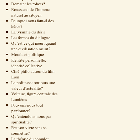
Demain: les robots?
Rousseau: de l’homme
naturel au citoyen
Pourquoi nous faut-il des
héros?
La tyrannie du désir
Les formes du dialogue
Qu’est-ce qui meurt quand
une civilisation meurt?
Morale et politique
Identité personnelle,
identité collective
Ciné-philo autour du film:
Lion
La politesse: toujours une
valeur d’actualité?
Voltaire, figure centrale des
Lumières
Pouvons-nous tout
pardonner?
Qu’entendons-nous par
spiritualité?
Peut-on vivre sans se
soumettre?
La théorie du complot