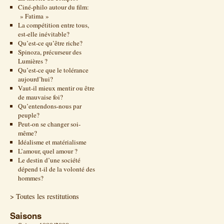
Ciné-philo autour du film:
» Fatima »
La compétition entre tous,
est-elle inévitable?
Qu’est-ce qu’être riche?
Spinoza, précurseur des
Lumières ?
Qu’est-ce que le tolérance
aujourd’hui?
Vaut-il mieux mentir ou être
de mauvaise foi?
Qu’entendons-nous par
peuple?
Peut-on se changer soi-
même?
Idéalisme et matérialisme
L’amour, quel amour ?
Le destin d’une société
dépend t-il de la volonté des
hommes?
> Toutes les restitutions
Saisons