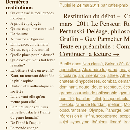
Dernières
Publié le
24 mai 2011
par
cafes-philo
restitutions
Où est passé le meilleur des
Restitution du débat – Ca
mondes ?
mars 2011 Le Penseur. Ro
A priori et préjugés
Qu’est-ce qui me constitue?
Pertunski-Deléage, philoso
L’Athéisme
Graffin – Guy Pannetier 
Altruisme et Egoïsme
L’influence, un bienfait?
Texte en préambule : Com
Qu’est-ce qu’être normal
Continuer la lecture
→
Quelle place pour le doute?
Qu’est-ce qui vous fait lever
Publié dans
Non classé
,
Saison 2010
le matin?
agnostique
,
Alexandre le grand
,
analy
La bêtise a t-elle un avenir?
circulaire
,
argumentation
,
athée
,
Athé
Kant, un tournant décisif de
chateau d'hypothèses
,
combat
,
démarc
la philosophie
Peut-on être authentique en
dominant
,
doute
,
doute sceptique
,
éco
société?
grands courants de philosophie
,
gymn
La vie vaut-elle qu’on
humilité
,
inaction
,
infini
,
insupportable
meure pour elle?
irrésolu
,
l'âne de Buridan
,
méfiant
,
Mol
La pluralité des cultures
obscurantisme
,
Olympe
,
Panurge
,
per
fait-elle obstacle à l’unité
régression à l'infini
,
scepticisme
,
scept
du genre humain?
sujet
,
synonyme
,
théniens
,
timoré
,
tro
De l’inné à l’acquis
Le monde change