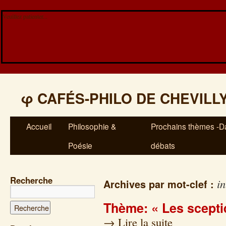
Veuillez patienter...
φ
CAFÉS-PHILO DE CHEVILL
Accueil
Philosophie &
Prochains thèmes -Da
Poésie
débats
Recherche
in
Archives par mot-clef :
Thème: « Les scepti
→
Lire la suite