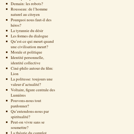
Demain: les robots?
Rousseau: de l’homme
naturel au citoyen
Pourquoi nous faut-il des
héros?
La tyrannie du désir
Les formes du dialogue
Qu’est-ce qui meurt quand
une civilisation meurt?
Morale et politique
Identité personnelle,
identité collective
Ciné-philo autour du film:
Lion
La politesse: toujours une
valeur d’actualité?
Voltaire, figure centrale des
Lumières
Pouvons-nous tout
pardonner?
Qu’entendons-nous par
spiritualité?
Peut-on vivre sans se
soumettre?
La théorie du complot