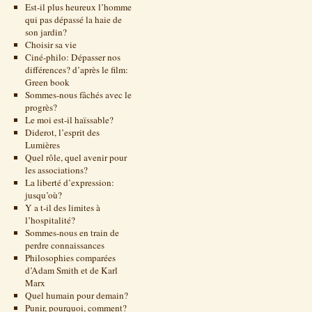
Est-il plus heureux l’homme
qui pas dépassé la haie de
son jardin?
Choisir sa vie
Ciné-philo: Dépasser nos
différences? d’après le film:
Green book
Sommes-nous fâchés avec le
progrès?
Le moi est-il haïssable?
Diderot, l’esprit des
Lumières
Quel rôle, quel avenir pour
les associations?
La liberté d’expression:
jusqu’où?
Y a t-il des limites à
l’hospitalité?
Sommes-nous en train de
perdre connaissances
Philosophies comparées
d’Adam Smith et de Karl
Marx
Quel humain pour demain?
Punir, pourquoi, comment?