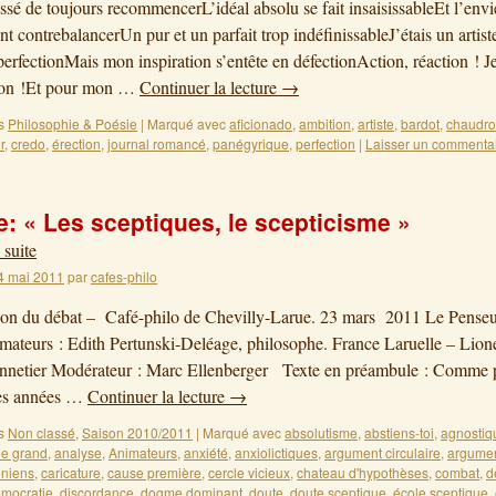
lassé de toujours recommencerL’idéal absolu se fait insaisissableEt l’envi
nt contrebalancerUn pur et un parfait trop indéfinissableJ’étais un artist
perfectionMais mon inspiration s’entête en défectionAction, réaction ! 
tion !Et pour mon …
Continuer la lecture
→
s
Philosophie & Poésie
|
Marqué avec
aficionado
,
ambition
,
artiste
,
bardot
,
chaudr
r
,
credo
,
érection
,
journal romancé
,
panégyrique
,
perfection
|
Laisser un commenta
: « Les sceptiques, le scepticisme »
 suite
4 mai 2011
par
cafes-philo
on du débat – Café-philo de Chevilly-Larue. 23 mars 2011 Le Penseu
ateurs : Edith Pertunski-Deléage, philosophe. France Laruelle – Lione
nnetier Modérateur : Marc Ellenberger Texte en préambule : Comme p
es années …
Continuer la lecture
→
s
Non classé
,
Saison 2010/2011
|
Marqué avec
absolutisme
,
abstiens-toi
,
agnostiq
le grand
,
analyse
,
Animateurs
,
anxiété
,
anxiolictiques
,
argument circulaire
,
argumen
éniens
,
caricature
,
cause première
,
cercle vicieux
,
chateau d'hypothèses
,
combat
,
d
mocratie
,
discordance
,
dogme dominant
,
doute
,
doute sceptique
,
école sceptique
,