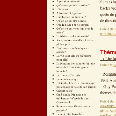
Si tu es 
A priori et préjugés
Qu’est-ce qui me constitue?
bâcler vie
L’Athéisme
Altruisme et Egoïsme
quête de 
L’influence, un bienfait?
de direc
Qu’est-ce qu’être normal
Quelle place pour le doute?
Qu’est-ce qui vous fait lever le
Publié dan
matin?
chroniqueu
La bêtise a t-elle un avenir?
Kant, un tournant décisif de la
philosophie
Peut-on être authentique en
Thème
société?
La vie vaut-elle qu’on meure
→
Lire la
pour elle?
La pluralité des cultures fait-elle
Publié le
2
obstacle à l’unité du genre
humain?
Restituti
De l’inné à l’acquis
Le monde change
1902 Anim
Est-il plus heureux l’homme qui
– Guy Pa
pas dépassé la haie de son jardin?
Choisir sa vie
thèmes d
Ciné-philo: Dépasser nos
différences? d’après le film:
Publié dan
Green book
Alexandre 
Sommes-nous fâchés avec le
progrès?
athée
,
Ath
Le moi est-il haïssable?
positive
,
dé