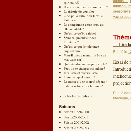
fantaisies
,
spiritualité?
intuition
,
in
Peut-on vivre sans se soumettre?
sensorielle
La théorie du complot
Ciné-philo autour du film: »
vache esp
Fatima »
La compétition entre tous, est-
elle inévitable?
Qu’est-ce qu’être riche?
Thème
Spinoza, précurseur des
Lumières ?
→
Lire la
Qu’est-ce que le tolérance
aujourd’hui?
Publié le
1
Vaut-il mieux mentir ou être de
mauvaise foi?
Essai de 
Qu’entendons-nous par peuple?
Introduct
Peut-on se changer soi-même?
Idéalisme et matérialisme
intellectu
L’amour, quel amour ?
Le destin d’une société dépend t-
projecti
il de la volonté des hommes?
Publié dan
> Toutes les restitutions
idéologie
,
Saisons
Saison 1999/2000
Saison2000/2001
Saison 2001/2002
Saison 2002/2003