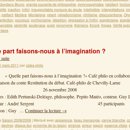
Giordano Bruno
,
grands courants de philosophie
,
gymnosophistes
,
hésitant
,
horizo
lité
,
inaction
,
infini
,
insupportable morsure du doute
,
intelligible
,
interprétations
,
ir
,
méfiant
,
Molière
,
Montaigne
,
néant
,
négationnisme
,
nihilisme
,
obscurantisme
,
Oly
erfection
,
pourquoi
,
pyrrhonisme
,
rébellion
,
régression à l'infini
,
scepticisme
,
scept
sensible
,
sérénité
,
soutenace
,
sujet
,
synonyme
,
théniens
,
timoré
,
tropes
,
Vérité spé
taire
 part faisons-nous à l’imagination ?
 suite
1 mars 2011
par
cafes-philo
 Quelle part faisons-nous à l’imagination ?» Café philo en collabor
aison du conte Restitution du débat. Café-philo de Chevilly-Larue
6 novembre 20
s : Edith Pertunski-Deléage, philosophe. Pepito Matéo, conteur. Guy 
ateur : André Sergent 45 participants
tion : Guy …
Continuer la lecture
→
s
Saison 2008/2009
|
Marqué avec
apparence
,
beau mensonge
,
canne blanche
,
c
,
deviner
,
disque dur
,
ennemie de la raison
,
errance
,
erreur
,
espoir
,
essence vitale
,