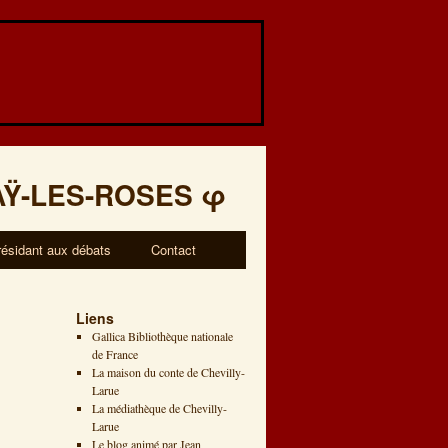
AŸ-LES-ROSES
φ
résidant aux débats
Contact
Liens
Gallica Bibliothèque nationale
de France
La maison du conte de Chevilly-
Larue
La médiathèque de Chevilly-
Larue
Le blog animé par Jean