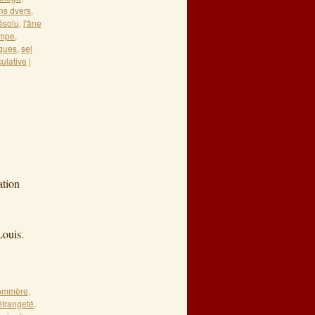
ns dvers
,
résolu
,
l'âne
mpe
,
iques
,
sel
culative
|
ation
08
Louis.
ommère
,
étrangeté
,