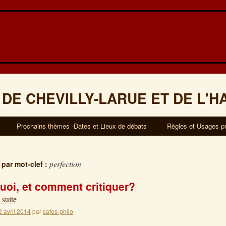
 DE CHEVILLY-LARUE ET DE L'H
Prochains thèmes -Dates et Lieux de débats
Règles et Usages p
perfection
 par mot-clef :
uoi, et comment critiquer?
 suite
2 avril 2014
par
cafes-philo