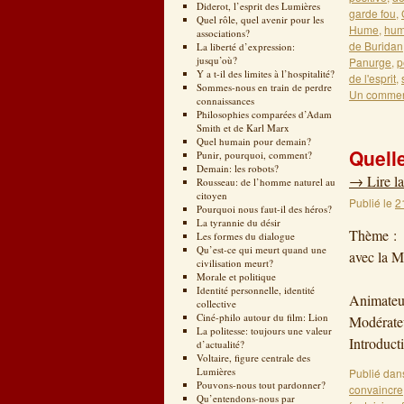
Diderot, l’esprit des Lumières
garde fou
,
Quel rôle, quel avenir pour les
Hume
,
humi
associations?
de Buridan
La liberté d’expression:
jusqu’où?
Panurge
,
p
Y a t-il des limites à l’hospitalité?
de l'esprit
,
Sommes-nous en train de perdre
Un commen
connaissances
Philosophies comparées d’Adam
Smith et de Karl Marx
Quel humain pour demain?
Quelle
Punir, pourquoi, comment?
Demain: les robots?
→
Lire la
Rousseau: de l’homme naturel au
citoyen
Publié le
2
Pourquoi nous faut-il des héros?
La tyrannie du désir
Thème : «
Les formes du dialogue
Qu’est-ce qui meurt quand une
avec la M
civilisation meurt?
2
Morale et politique
Identité personnelle, identité
Animateur
collective
Ciné-philo autour du film: Lion
Modér
La politesse: toujours une valeur
Introduc
d’actualité?
Voltaire, figure centrale des
Lumières
Publié dan
Pouvons-nous tout pardonner?
convaincre
Qu’entendons-nous par