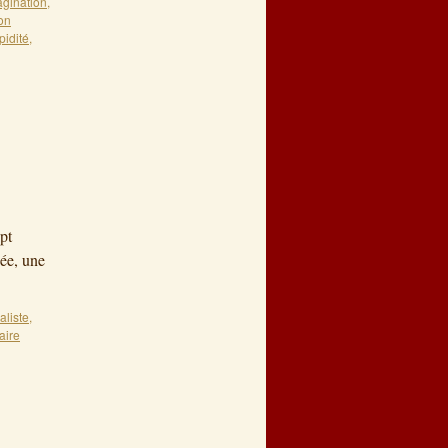
agination
,
on
pidité
,
pt
dée, une
aliste
,
aire