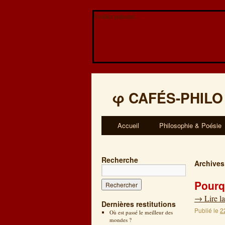
Veuillez patienter...
φ
CAFÉS-PHILO
Accueil
Philosophie & Poésie
Recherche
Archives
Pourq
→
Lire la
Dernières restitutions
Publié le
2
Où est passé le meilleur des
mondes ?