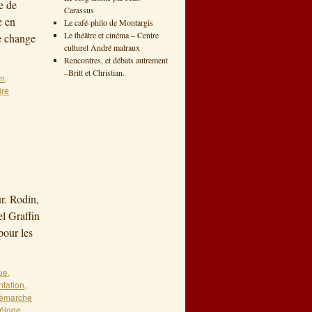
e de
Carassus
e en
Le café-philo de Montargis
Le théâtre et cinéma – Centre
Je change
culturel André malraux
Rencontres, et débats autrement
–Britt et Christian.
on
,
ire
r. Rodin,
l Graffin
our les
ue
,
tation
,
émarche
éloge
,