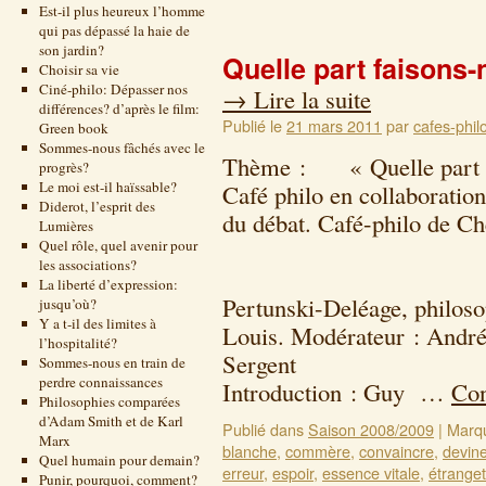
Est-il plus heureux l’homme
qui pas dépassé la haie de
son jardin?
Quelle part faisons-
Choisir sa vie
Ciné-philo: Dépasser nos
→
Lire la suite
différences? d’après le film:
Publié le
21 mars 2011
par
cafes-phil
Green book
Sommes-nous fâchés avec le
Thème : « Quelle part fa
progrès?
Le moi est-il haïssable?
Café philo en collaboration
Diderot, l’esprit des
du débat. Café-philo de Ch
Lumières
26 nove
Quel rôle, quel avenir pour
les associations?
Animate
La liberté d’expression:
Pertunski-Deléage, philos
jusqu’où?
Y a t-il des limites à
Louis. Modérateur : Andr
l’hospitalité?
Sergent 45
Sommes-nous en train de
perdre connaissances
Introduction : Guy …
Con
Philosophies comparées
d’Adam Smith et de Karl
Publié dans
Saison 2008/2009
|
Marq
Marx
blanche
,
commère
,
convaincre
,
devine
Quel humain pour demain?
erreur
,
espoir
,
essence vitale
,
étrange
Punir, pourquoi, comment?