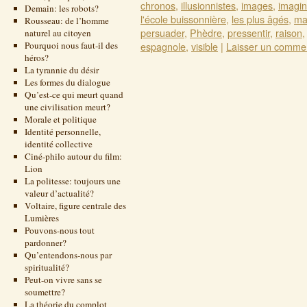
chronos
,
illusionnistes
,
images
,
imagin
Demain: les robots?
l'école buissonnière
,
les plus âgés
,
ma
Rousseau: de l’homme
persuader
,
Phèdre
,
pressentir
,
raison
naturel au citoyen
Pourquoi nous faut-il des
espagnole
,
visible
|
Laisser un comme
héros?
La tyrannie du désir
Les formes du dialogue
Qu’est-ce qui meurt quand
une civilisation meurt?
Morale et politique
Identité personnelle,
identité collective
Ciné-philo autour du film:
Lion
La politesse: toujours une
valeur d’actualité?
Voltaire, figure centrale des
Lumières
Pouvons-nous tout
pardonner?
Qu’entendons-nous par
spiritualité?
Peut-on vivre sans se
soumettre?
La théorie du complot