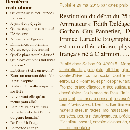
Dernières
Publié le
29 mai 2015
par
cafes-philo
restitutions
Où est passé le meilleur des
Restitution du débat du 2
mondes ?
Animateurs: Edith Deléage
A priori et préjugés
Qu’est-ce qui me constitue?
Gorhan, Guy Pannetier, Da
L’Athéisme
France Laruelle Biographie
Altruisme et Egoïsme
L’influence, un bienfait?
est un mathématicien, phys
Qu’est-ce qu’être normal
français né à Clairmont 
Quelle place pour le doute?
Qu’est-ce qui vous fait lever
Publié dans
Saison 2014//2015
|
Marq
le matin?
la chrétienté
,
apologiste
,
attrition
,
bigo
La bêtise a t-elle un avenir?
Conte d'hiver
,
contrat social
,
Contre-R
Kant, un tournant décisif de
effroi
,
Eric Rohmer
,
et philosophe
,
fan
la philosophie
Peut-on être authentique en
Fronde
,
grâce éfficace
,
grâce suffisan
société?
Jansénistes
,
l'existence de Dieu
,
l'infin
La vie vaut-elle qu’on
sanglant
,
Le roseau pensant
,
les espè
meure pour elle?
Les Provinciales
,
Libertins
,
libertins ér
La pluralité des cultures
matérialistes
,
miracles
,
moi haïssable
fait-elle obstacle à l’unité
pensées
,
peurs métaphysiques
,
prédi
du genre humain?
Richelieu
,
savant
,
savoirs cloisonnés
,
De l’inné à l’acquis
Un commentaire
Le monde change