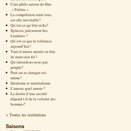
Ciné-philo autour du film:
» Fatima »
La compétition entre tous,
est-elle inévitable?
Qu’est-ce qu’être riche?
Spinoza, précurseur des
Lumières ?
Qu’est-ce que le tolérance
aujourd’hui?
Vaut-il mieux mentir ou être
de mauvaise foi?
Qu’entendons-nous par
peuple?
Peut-on se changer soi-
même?
Idéalisme et matérialisme
L’amour, quel amour ?
Le destin d’une société
dépend t-il de la volonté des
hommes?
> Toutes les restitutions
Saisons