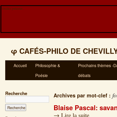
Veuillez patienter...
φ
CAFÉS-PHILO DE CHEVILL
Accueil
Philosophie &
Prochains thèmes -Da
Poésie
débats
Recherche
fo
Archives par mot-clef :
Blaise Pascal: savan
→
Lire la suite