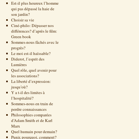
Est-il plus heureux l’homme
qui pas dépassé la haie de
son jardin?
Choisir sa vie
Ciné-philo: Dépasser nos
différences? d’après le film:
Green book
Sommes-nous fâchés avec le
progrès?
Le moi est-il haïssable?
Diderot, l’esprit des
Lumières
Quel rôle, quel avenir pour
les associations?
La liberté d’expression:
jusqu’où?
Y a t-il des limites à
l’hospitalité?
Sommes-nous en train de
perdre connaissances
Philosophies comparées
d’Adam Smith et de Karl
Marx
Quel humain pour demain?
Punir, pourquoi, comment?