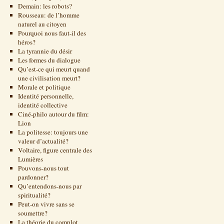
Demain: les robots?
Rousseau: de l’homme
naturel au citoyen
Pourquoi nous faut-il des
héros?
La tyrannie du désir
Les formes du dialogue
Qu’est-ce qui meurt quand
une civilisation meurt?
Morale et politique
Identité personnelle,
identité collective
Ciné-philo autour du film:
Lion
La politesse: toujours une
valeur d’actualité?
Voltaire, figure centrale des
Lumières
Pouvons-nous tout
pardonner?
Qu’entendons-nous par
spiritualité?
Peut-on vivre sans se
soumettre?
La théorie du complot