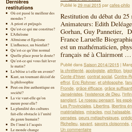
Dernières
Publié le
29 mai 2015
par
cafes-philo
restitutions
Où est passé le meilleur des
Restitution du débat du 2
mondes ?
Animateurs: Edith Deléage
A priori et préjugés
Qu’est-ce qui me constitue?
Gorhan, Guy Pannetier, Da
L’Athéisme
France Laruelle Biographie
Altruisme et Egoïsme
L’influence, un bienfait?
est un mathématicien, phys
Qu’est-ce qu’être normal
français né à Clairmont 
Quelle place pour le doute?
Qu’est-ce qui vous fait lever
Publié dans
Saison 2014//2015
|
Marq
le matin?
la chrétienté
,
apologiste
,
attrition
,
bigo
La bêtise a t-elle un avenir?
Conte d'hiver
,
contrat social
,
Contre-R
Kant, un tournant décisif de
effroi
,
Eric Rohmer
,
et philosophe
,
fan
la philosophie
Peut-on être authentique en
Fronde
,
grâce éfficace
,
grâce suffisan
société?
Jansénistes
,
l'existence de Dieu
,
l'infin
La vie vaut-elle qu’on
sanglant
,
Le roseau pensant
,
les espè
meure pour elle?
Les Provinciales
,
Libertins
,
libertins ér
La pluralité des cultures
matérialistes
,
miracles
,
moi haïssable
fait-elle obstacle à l’unité
pensées
,
peurs métaphysiques
,
prédi
du genre humain?
Richelieu
,
savant
,
savoirs cloisonnés
,
De l’inné à l’acquis
Un commentaire
Le monde change