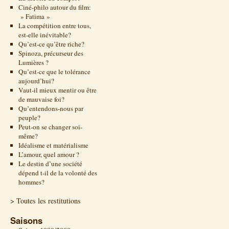
Ciné-philo autour du film:
» Fatima »
La compétition entre tous,
est-elle inévitable?
Qu’est-ce qu’être riche?
Spinoza, précurseur des
Lumières ?
Qu’est-ce que le tolérance
aujourd’hui?
Vaut-il mieux mentir ou être
de mauvaise foi?
Qu’entendons-nous par
peuple?
Peut-on se changer soi-
même?
Idéalisme et matérialisme
L’amour, quel amour ?
Le destin d’une société
dépend t-il de la volonté des
hommes?
> Toutes les restitutions
Saisons