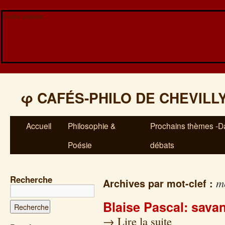
Veuillez patienter...
φ
CAFÉS-PHILO DE CHEVILL
Accueil
Philosophie &
Prochains thèmes -Da
Poésie
débats
Recherche
m
Archives par mot-clef :
Blaise Pascal: savan
→
Lire la suite