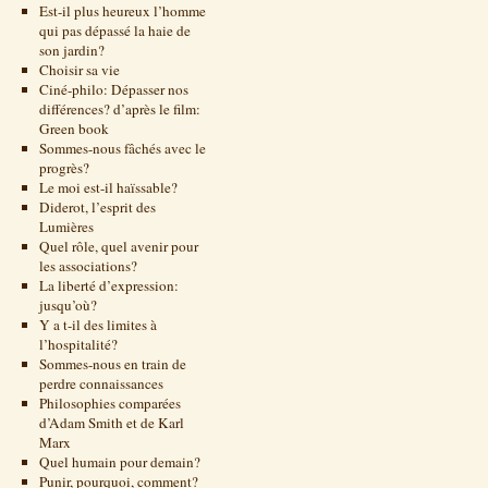
Est-il plus heureux l’homme
qui pas dépassé la haie de
son jardin?
Choisir sa vie
Ciné-philo: Dépasser nos
différences? d’après le film:
Green book
Sommes-nous fâchés avec le
progrès?
Le moi est-il haïssable?
Diderot, l’esprit des
Lumières
Quel rôle, quel avenir pour
les associations?
La liberté d’expression:
jusqu’où?
Y a t-il des limites à
l’hospitalité?
Sommes-nous en train de
perdre connaissances
Philosophies comparées
d’Adam Smith et de Karl
Marx
Quel humain pour demain?
Punir, pourquoi, comment?