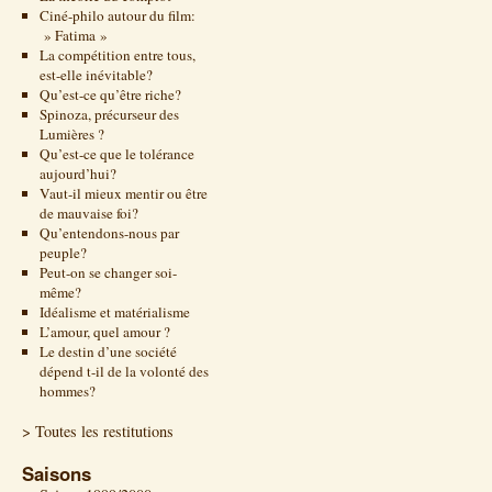
Ciné-philo autour du film:
» Fatima »
La compétition entre tous,
est-elle inévitable?
Qu’est-ce qu’être riche?
Spinoza, précurseur des
Lumières ?
Qu’est-ce que le tolérance
aujourd’hui?
Vaut-il mieux mentir ou être
de mauvaise foi?
Qu’entendons-nous par
peuple?
Peut-on se changer soi-
même?
Idéalisme et matérialisme
L’amour, quel amour ?
Le destin d’une société
dépend t-il de la volonté des
hommes?
> Toutes les restitutions
Saisons