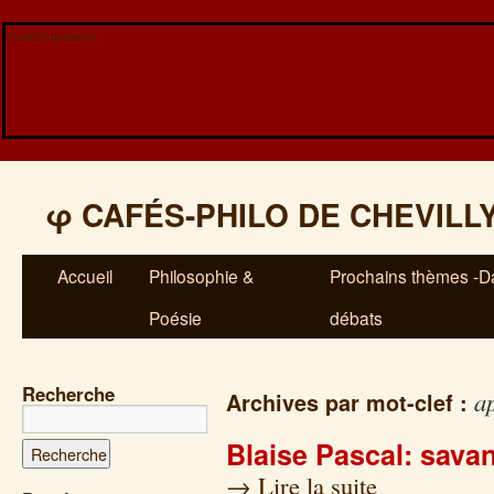
Veuillez patienter...
φ
CAFÉS-PHILO DE CHEVILL
Accueil
Philosophie &
Prochains thèmes -Da
Poésie
débats
Recherche
a
Archives par mot-clef :
Blaise Pascal: savan
→
Lire la suite