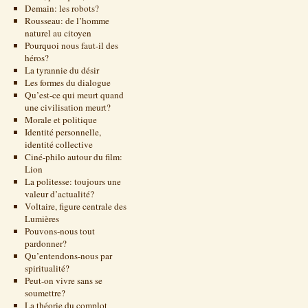
Demain: les robots?
Rousseau: de l’homme
naturel au citoyen
Pourquoi nous faut-il des
héros?
La tyrannie du désir
Les formes du dialogue
Qu’est-ce qui meurt quand
une civilisation meurt?
Morale et politique
Identité personnelle,
identité collective
Ciné-philo autour du film:
Lion
La politesse: toujours une
valeur d’actualité?
Voltaire, figure centrale des
Lumières
Pouvons-nous tout
pardonner?
Qu’entendons-nous par
spiritualité?
Peut-on vivre sans se
soumettre?
La théorie du complot