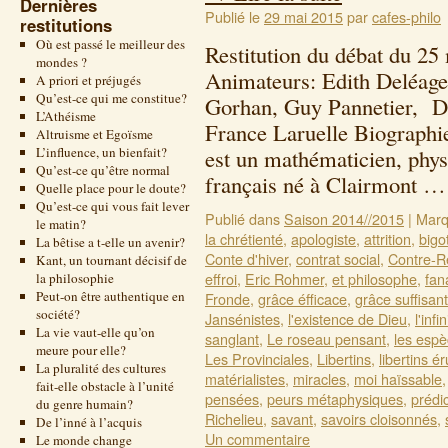
Dernières
Publié le
29 mai 2015
par
cafes-philo
restitutions
Où est passé le meilleur des
Restitution du débat du 2
mondes ?
Animateurs: Edith Deléage
A priori et préjugés
Qu’est-ce qui me constitue?
Gorhan, Guy Pannetier, Da
L’Athéisme
France Laruelle Biographie
Altruisme et Egoïsme
L’influence, un bienfait?
est un mathématicien, phys
Qu’est-ce qu’être normal
français né à Clairmont 
Quelle place pour le doute?
Qu’est-ce qui vous fait lever
Publié dans
Saison 2014//2015
|
Marq
le matin?
la chrétienté
,
apologiste
,
attrition
,
bigo
La bêtise a t-elle un avenir?
Conte d'hiver
,
contrat social
,
Contre-R
Kant, un tournant décisif de
effroi
,
Eric Rohmer
,
et philosophe
,
fan
la philosophie
Peut-on être authentique en
Fronde
,
grâce éfficace
,
grâce suffisan
société?
Jansénistes
,
l'existence de Dieu
,
l'infin
La vie vaut-elle qu’on
sanglant
,
Le roseau pensant
,
les espè
meure pour elle?
Les Provinciales
,
Libertins
,
libertins ér
La pluralité des cultures
matérialistes
,
miracles
,
moi haïssable
fait-elle obstacle à l’unité
pensées
,
peurs métaphysiques
,
prédi
du genre humain?
Richelieu
,
savant
,
savoirs cloisonnés
,
De l’inné à l’acquis
Un commentaire
Le monde change