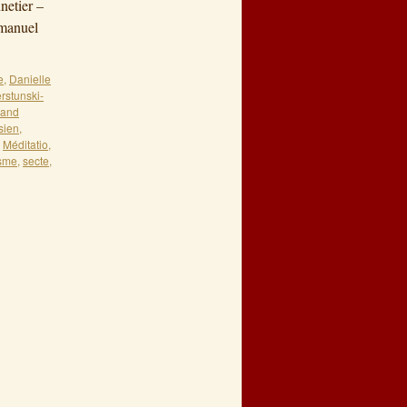
netier –
mmanuel
e
,
Danielle
rstunski-
nand
sien
,
,
Méditatio
,
isme
,
secte
,