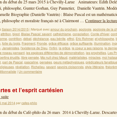
on du débat du 25 mars 2015 à Chevilly-Larue Animateurs: Edith Del
i, philosophe, Gunter Gorhan, Guy Pannetier, Danielle Vautrin. Modéra
ruelle Biographie (Danielle Vautrin) : Blaise Pascal est un mathématici
, philosophe et moraliste français né à Clairmont …
Continuer la lectur
s
Saison 2014//2015
|
Marqué avec
amour du prochain
,
apologie
,
apologie de la ch
,
attrition
,
bigot
,
Blaise Pascal: savant
,
cathéchisme
,
consolation
,
Conte d'hiver
,
cont
forme
,
contrition
,
débat
,
déchéance
,
eau bénite
,
effroi
,
Eric Rohmer
,
et philosophe
,
n
,
folle du logis
,
Fragment
,
Fronde
,
grâce éfficace
,
grâce suffisante
,
illumination
,
inq
e
,
Jansénistes
,
l'existence de Dieu
,
l'infini
,
la grâce
,
le coeur a ses raisons
,
le dernie
e roseau pensant
,
les espèces différentes de démonstration
,
les prophéties
,
Les Pr
ibertins érudits
,
libre pensée
,
Ma nuit chez Maud
,
matérialistes
,
miracles
,
moi haïss
l
,
pari de Pascal
,
pascaline
,
pensées
,
peurs métaphysiques
,
prédicateurs fanatiqu
eligieuses
,
révélation
,
Richelieu
,
savant
,
savoirs cloisonnés
,
style littéraire
,
théorèm
ditionnaliste
|
Un commentaire
tes et l’esprit cartésien
 suite
6 mai 2014
par
cafes-philo
on du débat du Café-philo du 26 mars 2014 à Chevilly-Larue. Descartes