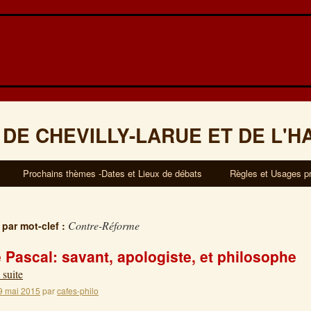
 DE CHEVILLY-LARUE ET DE L'H
Prochains thèmes -Dates et Lieux de débats
Règles et Usages p
Contre-Réforme
 par mot-clef :
 Pascal: savant, apologiste, et philosophe
 suite
9 mai 2015
par
cafes-philo