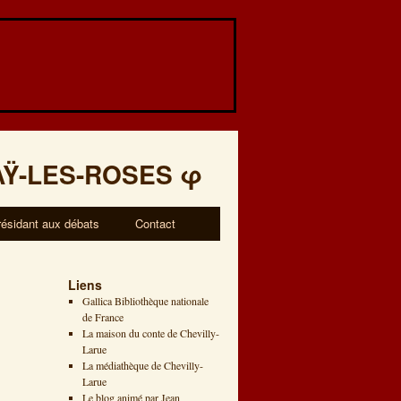
AŸ-LES-ROSES
φ
résidant aux débats
Contact
Liens
Gallica Bibliothèque nationale
de France
La maison du conte de Chevilly-
Larue
La médiathèque de Chevilly-
Larue
Le blog animé par Jean