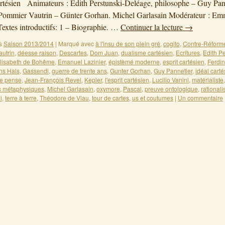
cartésien Animateurs : Edith Perstunski-Deléage, philosophe – Guy Pan
 Pommier Vautrin – Günter Gorhan. Michel Garlasain Modérateur : E
Textes introductifs: 1 – Biographie. …
Continuer la lecture
→
s
Saison 2013/2014
|
Marqué avec
à l'insu de son plein gré
,
cogito
,
Contre-Réform
utrin
,
déesse raison
,
Descartes
,
Dom Juan
,
dualisme cartésien
,
Ecritures
,
Edith Pe
lisabeth de Bohême
,
Emanuel Lazinier
,
épistèmé moderne
,
esprit cartésien
,
Ferdi
ns Hals
,
Gassendi
,
guerre de trente ans
,
Gunter Gorhan
,
Guy Pannetier
,
idéal carté
je pense
,
Jean-François Revel
,
Kepler
,
l'esprit cartésien
,
Lucilio Vanini
,
matérialiste
s métaphysiques
,
Michel Garlasain
,
oxymore
,
Pascal
,
preuve ontologique
,
rational
i
,
terre à terre
,
Théodore de Viau
,
tour de cartes
,
us et coutumes
|
Un commentaire