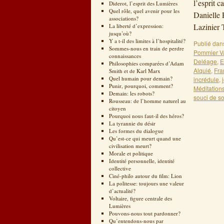
l’esprit 
Diderot, l’esprit des Lumières
Quel rôle, quel avenir pour les
Danielle
associations?
Lazinier 
La liberté d’expression:
jusqu’où?
Y a t-il des limites à l’hospitalité?
Publié dan
Sommes-nous en train de perdre
Pommier Va
connaissances
Deléage
,
E
Philosophies comparées d’Adam
Alquié
,
Fra
Smith et de Karl Marx
Quel humain pour demain?
incrédule
,
Punir, pourquoi, comment?
Méditation
Demain: les robots?
souci de so
Rousseau: de l’homme naturel au
citoyen
Pourquoi nous faut-il des héros?
La tyrannie du désir
Les formes du dialogue
Qu’est-ce qui meurt quand une
civilisation meurt?
Morale et politique
Identité personnelle, identité
collective
Ciné-philo autour du film: Lion
La politesse: toujours une valeur
d’actualité?
Voltaire, figure centrale des
Lumières
Pouvons-nous tout pardonner?
Qu’entendons-nous par