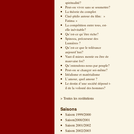
spiritualité?
Peut-on vivre sans se soumettre?
La théorie du complot
Ciné-philo autour du film: »
Fatima »
La compétition entre tous, est-
elle inévitable?
Qu’est-ce qu’être riche?
Spinoza, précurseur des
Lumières ?
Qu’est-ce que le tolérance
aujourd’hui?
Vaut-il mieux mentir ou être de
mauvaise foi?
Qu’entendons-nous par peuple?
Peut-on se changer soi-même?
Idéalisme et matérialisme
L’amour, quel amour ?
Le destin d’une société dépend t-
il de la volonté des hommes?
> Toutes les restitutions
Saisons
Saison 1999/2000
Saison2000/2001
Saison 2001/2002
Saison 2002/2003