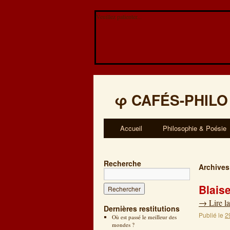
Veuillez patienter...
φ
CAFÉS-PHILO
Accueil
Philosophie & Poésie
Recherche
Archives
Blaise
→
Lire la
Dernières restitutions
Publié le
2
Où est passé le meilleur des
mondes ?