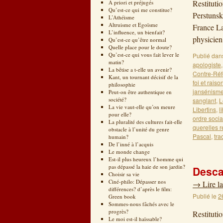
Restituti
A priori et préjugés
Qu’est-ce qui me constitue?
Perstunsk
L’Athéisme
Altruisme et Egoïsme
France La
L’influence, un bienfait?
physicien
Qu’est-ce qu’être normal
Quelle place pour le doute?
Qu’est-ce qui vous fait lever le
Publié dan
matin?
apologiste
La bêtise a t-elle un avenir?
Contre-Ré
Kant, un tournant décisif de la
foi et raiso
philosophie
jansénism
Peut-on être authentique en
société?
sanglant
,
L
La vie vaut-elle qu’on meure
Libertins
,
l
pour elle?
ordre socia
La pluralité des cultures fait-elle
querelles r
obstacle à l’unité du genre
Pascal
,
tra
humain?
De l’inné à l’acquis
Le monde change
Est-il plus heureux l’homme qui
pas dépassé la haie de son jardin?
Descar
Choisir sa vie
Ciné-philo: Dépasser nos
→
Lire la
différences? d’après le film:
Publié le
2
Green book
Sommes-nous fâchés avec le
progrès?
Restituti
Le moi est-il haïssable?