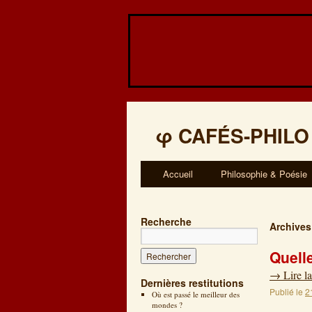
φ
CAFÉS-PHILO
Accueil
Philosophie & Poésie
Recherche
Archives
Quelle
→
Lire la
Dernières restitutions
Publié le
2
Où est passé le meilleur des
mondes ?