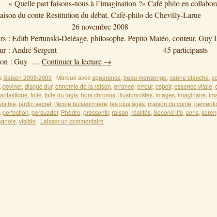
 Quelle part faisons-nous à l’imagination ?» Café philo en collabor
aison du conte Restitution du débat. Café-philo de Chevilly-Larue
6 novembre 20
s : Edith Pertunski-Deléage, philosophe. Pepito Matéo, conteur. Guy 
ateur : André Sergent 45 participants
tion : Guy …
Continuer la lecture
→
s
Saison 2008/2009
|
Marqué avec
apparence
,
beau mensonge
,
canne blanche
,
c
,
deviner
,
disque dur
,
ennemie de la raison
,
errance
,
erreur
,
espoir
,
essence vitale
,
fantastique
,
folie
,
folle du logis
,
hors chronos
,
illusionnistes
,
images
,
imaginaire
,
im
visible
,
jardin secret
,
l'école buissonnière
,
les plus âgés
,
maison du conte
,
percepti
,
perfection
,
persuader
,
Phèdre
,
pressentir
,
raison
,
réalités
,
Second life
,
sens
,
seren
agnole
,
visible
|
Laisser un commentaire