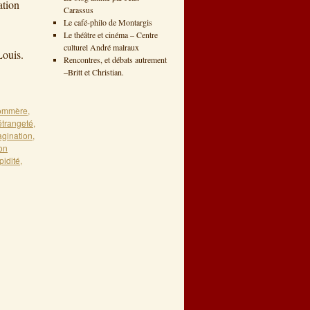
ation
Carassus
Le café-philo de Montargis
Le théâtre et cinéma – Centre
08
culturel André malraux
Louis.
Rencontres, et débats autrement
–Britt et Christian.
ommère
,
étrangeté
,
agination
,
on
pidité
,