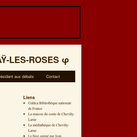
AŸ-LES-ROSES
φ
résidant aux débats
Contact
Liens
Gallica Bibliothèque nationale
de France
La maison du conte de Chevilly-
Larue
La médiathèque de Chevilly-
Larue
Le blog animé par Jean