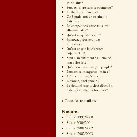
spiritualité?
Peut-on vivre sans se soumettre?
La théorie du complot
Ciné-philo autour du film: »
Fatima »
La compétition entre tous, est-
elle inévitable?
Qu’est-ce qu’être riche?
Spinoza, précurseur des
Lumières ?
Qu’est-ce que le tolérance
aujourd’hui?
Vaut-il mieux mentir ou être de
mauvaise foi?
Qu’entendons-nous par peuple?
Peut-on se changer soi-même?
Idéalisme et matérialisme
L’amour, quel amour ?
Le destin d’une société dépend t-
il de la volonté des hommes?
> Toutes les restitutions
Saisons
Saison 1999/2000
Saison2000/2001
Saison 2001/2002
Saison 2002/2003