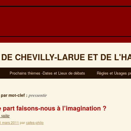
 DE CHEVILLY-LARUE ET DE L'H
Prochains thèmes -Dates et Lieux de débats
Règles et Usages p
pressentir
 par mot-clef :
 part faisons-nous à l’imagination ?
 suite
1 mars 2011
par
cafes-philo