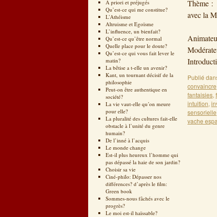
Thème : «
A priori et préjugés
Qu’est-ce qui me constitue?
avec la M
L’Athéisme
Altruisme et Egoïsme
2
L’influence, un bienfait?
Animateur
Qu’est-ce qu’être normal
Quelle place pour le doute?
Modér
Qu’est-ce qui vous fait lever le
Introduc
matin?
La bêtise a t-elle un avenir?
Kant, un tournant décisif de la
Publié dan
philosophie
convaincre
Peut-on être authentique en
fantaisies
,
société?
intuition
,
in
La vie vaut-elle qu’on meure
pour elle?
sensorielle
La pluralité des cultures fait-elle
vache esp
obstacle à l’unité du genre
humain?
De l’inné à l’acquis
Le monde change
Est-il plus heureux l’homme qui
pas dépassé la haie de son jardin?
Choisir sa vie
Ciné-philo: Dépasser nos
différences? d’après le film:
Green book
Sommes-nous fâchés avec le
progrès?
Le moi est-il haïssable?