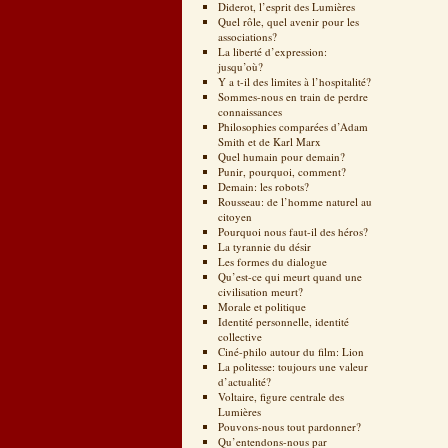
Diderot, l’esprit des Lumières
Quel rôle, quel avenir pour les
associations?
La liberté d’expression:
jusqu’où?
Y a t-il des limites à l’hospitalité?
Sommes-nous en train de perdre
connaissances
Philosophies comparées d’Adam
Smith et de Karl Marx
Quel humain pour demain?
Punir, pourquoi, comment?
Demain: les robots?
Rousseau: de l’homme naturel au
citoyen
Pourquoi nous faut-il des héros?
La tyrannie du désir
Les formes du dialogue
Qu’est-ce qui meurt quand une
civilisation meurt?
Morale et politique
Identité personnelle, identité
collective
Ciné-philo autour du film: Lion
La politesse: toujours une valeur
d’actualité?
Voltaire, figure centrale des
Lumières
Pouvons-nous tout pardonner?
Qu’entendons-nous par