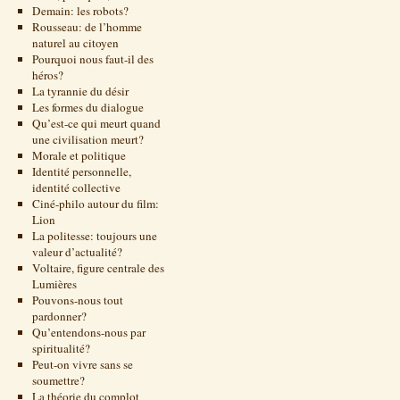
Demain: les robots?
Rousseau: de l’homme
naturel au citoyen
Pourquoi nous faut-il des
héros?
La tyrannie du désir
Les formes du dialogue
Qu’est-ce qui meurt quand
une civilisation meurt?
Morale et politique
Identité personnelle,
identité collective
Ciné-philo autour du film:
Lion
La politesse: toujours une
valeur d’actualité?
Voltaire, figure centrale des
Lumières
Pouvons-nous tout
pardonner?
Qu’entendons-nous par
spiritualité?
Peut-on vivre sans se
soumettre?
La théorie du complot