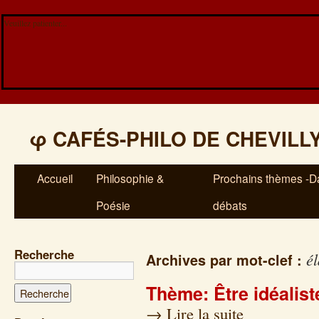
Veuillez patienter...
φ
CAFÉS-PHILO DE CHEVILL
Accueil
Philosophie &
Prochains thèmes -Da
Poésie
débats
Recherche
é
Archives par mot-clef :
Thème: Être idéalist
→
Lire la suite