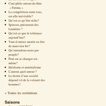
Ciné-philo autour du film:
» Fatima »
La compétition entre tous,
est-elle inévitable?
Qu’est-ce qu’être riche?
Spinoza, précurseur des
Lumières ?
Qu’est-ce que le tolérance
aujourd’hui?
Vaut-il mieux mentir ou être
de mauvaise foi?
Qu’entendons-nous par
peuple?
Peut-on se changer soi-
même?
Idéalisme et matérialisme
L’amour, quel amour ?
Le destin d’une société
dépend t-il de la volonté des
hommes?
> Toutes les restitutions
Saisons