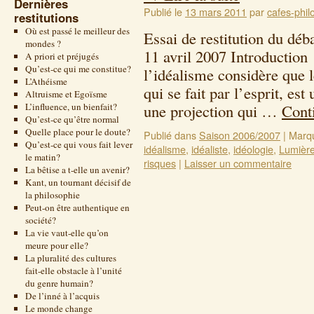
Dernières
Publié le
13 mars 2011
par
cafes-phil
restitutions
Où est passé le meilleur des
Essai de restitution du dé
mondes ?
11 avril 2007 Introduction
A priori et préjugés
Qu’est-ce qui me constitue?
l’idéalisme considère que l
L’Athéisme
qui se fait par l’esprit, est
Altruisme et Egoïsme
L’influence, un bienfait?
une projection qui …
Conti
Qu’est-ce qu’être normal
Quelle place pour le doute?
Publié dans
Saison 2006/2007
|
Marq
Qu’est-ce qui vous fait lever
idéalisme
,
idéaliste
,
idéologie
,
Lumièr
le matin?
risques
|
Laisser un commentaire
La bêtise a t-elle un avenir?
Kant, un tournant décisif de
la philosophie
Peut-on être authentique en
société?
La vie vaut-elle qu’on
meure pour elle?
La pluralité des cultures
fait-elle obstacle à l’unité
du genre humain?
De l’inné à l’acquis
Le monde change