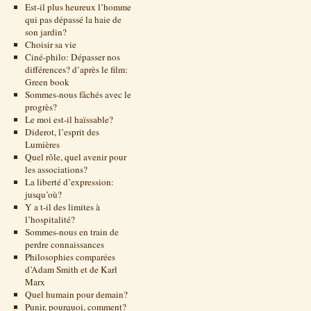
Est-il plus heureux l’homme
qui pas dépassé la haie de
son jardin?
Choisir sa vie
Ciné-philo: Dépasser nos
différences? d’après le film:
Green book
Sommes-nous fâchés avec le
progrès?
Le moi est-il haïssable?
Diderot, l’esprit des
Lumières
Quel rôle, quel avenir pour
les associations?
La liberté d’expression:
jusqu’où?
Y a t-il des limites à
l’hospitalité?
Sommes-nous en train de
perdre connaissances
Philosophies comparées
d’Adam Smith et de Karl
Marx
Quel humain pour demain?
Punir, pourquoi, comment?