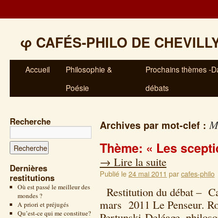
φ
CAFÉS-PHILO DE CHEVILL
Accueil
Philosophie &
Prochains thèmes -Da
Poésie
débats
Recherche
M
Archives par mot-clef :
Thème: « Les scepti
→
Lire la suite
Dernières
Publié le
24 mai 2011
par
cafes-philo
restitutions
Où est passé le meilleur des
Restitution du débat – Ca
mondes ?
mars 2011 Le Penseur. Ro
A priori et préjugés
Qu’est-ce qui me constitue?
Pertunski-Deléage, philoso