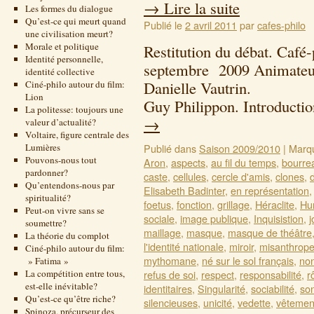
→
Lire la suite
Les formes du dialogue
Qu’est-ce qui meurt quand
Publié le
2 avril 2011
par
cafes-philo
une civilisation meurt?
Morale et politique
Restitution du débat. Café
Identité personnelle,
septembre 2009 Animateur
identité collective
Danielle Vaut
Ciné-philo autour du film:
Lion
Guy Philippon. Introductio
La politesse: toujours une
→
valeur d’actualité?
Voltaire, figure centrale des
Lumières
Publié dans
Saison 2009/2010
|
Marq
Pouvons-nous tout
Aron
,
aspects
,
au fil du temps
,
bourre
pardonner?
caste
,
cellules
,
cercle d'amis
,
clones
,
Qu’entendons-nous par
Elisabeth Badinter
,
en représentation
spiritualité?
foetus
,
fonction
,
grillage
,
Héraclite
,
Hu
Peut-on vivre sans se
sociale
,
image publique
,
Inquisistion
,
j
soumettre?
maillage
,
masque
,
masque de théâtre
La théorie du complot
l'identité nationale
,
miroir
,
misanthrop
Ciné-philo autour du film:
mythomane
,
né sur le sol français
,
non
» Fatima »
La compétition entre tous,
refus de soi
,
respect
,
responsabilité
,
r
est-elle inévitable?
identitaires
,
Singularité
,
sociabilité
,
son
Qu’est-ce qu’être riche?
silencieuses
,
unicité
,
vedette
,
vêtement
Spinoza, précurseur des