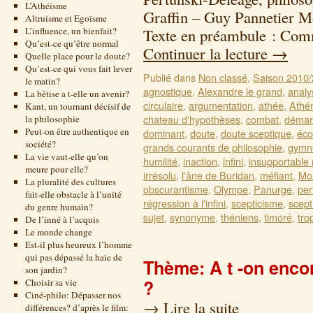
L’Athéisme
Graffin – Guy Pannetier 
Altruisme et Egoïsme
L’influence, un bienfait?
Texte en préambule : Com
Qu’est-ce qu’être normal
Continuer la lecture
→
Quelle place pour le doute?
Qu’est-ce qui vous fait lever
Publié dans
Non classé
,
Saison 2010
le matin?
agnostique
,
Alexandre le grand
,
analy
La bêtise a t-elle un avenir?
circulaire
,
argumentation
,
athée
,
Athé
Kant, un tournant décisif de
chateau d'hypothèses
,
combat
,
démarc
la philosophie
Peut-on être authentique en
dominant
,
doute
,
doute sceptique
,
éco
société?
grands courants de philosophie
,
gymn
La vie vaut-elle qu’on
humilité
,
inaction
,
infini
,
insupportable
meure pour elle?
irrésolu
,
l'âne de Buridan
,
méfiant
,
Mol
La pluralité des cultures
obscurantisme
,
Olympe
,
Panurge
,
per
fait-elle obstacle à l’unité
régression à l'infini
,
scepticisme
,
scept
du genre humain?
sujet
,
synonyme
,
théniens
,
timoré
,
tro
De l’inné à l’acquis
Le monde change
Est-il plus heureux l’homme
qui pas dépassé la haie de
Thème: A t -on encor
son jardin?
?
Choisir sa vie
Ciné-philo: Dépasser nos
→
Lire la suite
différences? d’après le film: