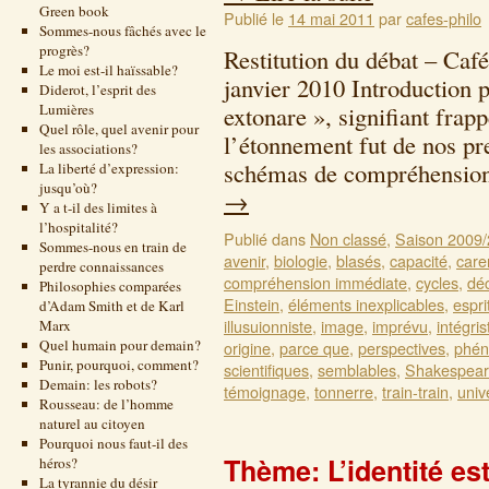
Green book
Publié le
14 mai 2011
par
cafes-philo
Sommes-nous fâchés avec le
progrès?
Restitution du débat – Caf
Le moi est-il haïssable?
janvier 2010 Introduction 
Diderot, l’esprit des
Lumières
extonare », signifiant frap
Quel rôle, quel avenir pour
l’étonnement fut de nos pr
les associations?
schémas de compréhensio
La liberté d’expression:
jusqu’où?
→
Y a t-il des limites à
l’hospitalité?
Publié dans
Non classé
,
Saison 2009
Sommes-nous en train de
avenir
,
biologie
,
blasés
,
capacité
,
care
perdre connaissances
compréhension immédiate
,
cycles
,
déc
Philosophies comparées
Einstein
,
éléments inexplicables
,
espri
d’Adam Smith et de Karl
illusuionniste
,
image
,
imprévu
,
intégris
Marx
Quel humain pour demain?
origine
,
parce que
,
perspectives
,
phé
Punir, pourquoi, comment?
scientifiques
,
semblables
,
Shakespea
Demain: les robots?
témoignage
,
tonnerre
,
train-train
,
univ
Rousseau: de l’homme
naturel au citoyen
Pourquoi nous faut-il des
Thème: L’identité es
héros?
La tyrannie du désir